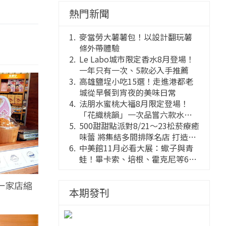
熱門新聞
麥當勞大薯薯包！以設計翻玩薯
條外帶體驗
Le Labo城市限定香水8月登場！
一年只有一次、5款必入手推薦
高雄鹽埕小吃15選！走進港都老
城從早餐到宵夜的美味日常
法朋水蜜桃大福8月限定登場！
「花織桃韻」一次品嘗六款水蜜
桃花果大福
500甜甜點派對8/21～23松菸療癒
味蕾 將集結多間排隊名店 打造靈
感創意的舞台
中美館11月必看大展：蠍子與青
蛙！畢卡索、培根、霍克尼等66
件國巨典藏亮相
一家店縮
本期發刊