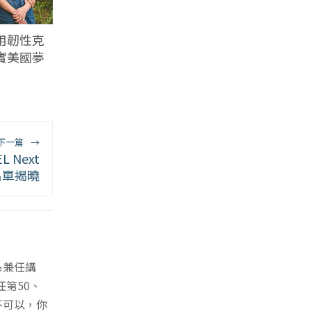
用韌性克
實美國夢
下一篇
→
Next
名單揭曉
系兼任講
第50、
不可以，你