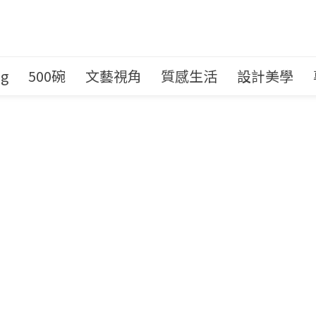
ng
500碗
文藝視角
質感生活
設計美學