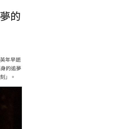
夢的
英年早逝
顧身的追夢
刻」。