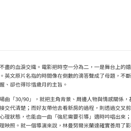
不盡的血淚交織。電影把時空一分為二，一是舞台上的嬉
。英文原片名指的時間像在倒數的滴答聲成了母題，不斷
握、卻也得珍惜歲月的主旨。
曲「30/90」，就把主角背景、周邊人物與情感關係，
接交代清楚；而好友帶他去看新房的過程，則透過交叉剪
心理狀態，也能由一曲「強尼需要引導」適時吟唱出來；
理映照。就一個導演來說，林曼努爾米蘭達確實善用了影