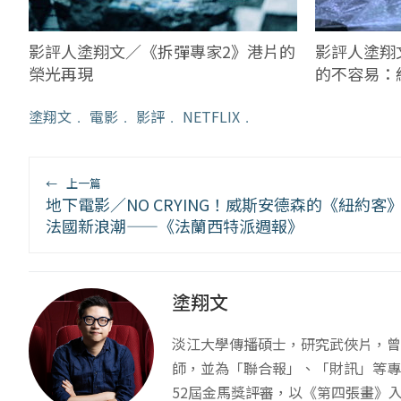
影評人塗翔
影評人塗翔文／《拆彈專家2》港片的
的不容易：
榮光再現
只電影人該
塗翔文
﹒
電影
﹒
影評
﹒
NETFLIX
﹒
←
上一篇
地下電影／NO CRYING！威斯安德森的《紐約客
法國新浪潮——《法蘭西特派週報》
塗翔文
淡江大學傳播碩士，研究武俠片，曾
師，並為「聯合報」、「財訊」等專
52屆金馬獎評審，以《第四張畫》