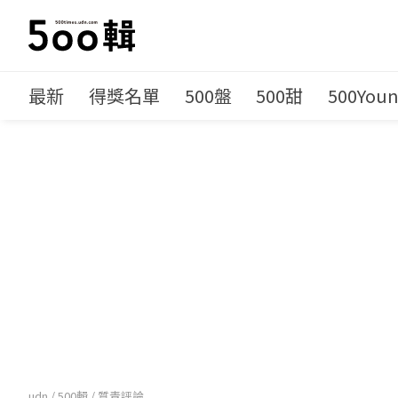
最新
得獎名單
500盤
500甜
500You
udn
/
500輯
/
質青評論