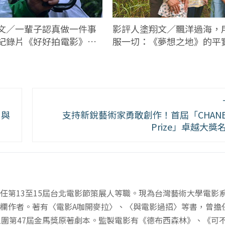
文／一輩子認真做一件事
影評人塗翔文／飄洋過海，
紀錄片《好好拍電影》不
服一切：《夢想之地》的平
看
》與
支持新銳藝術家勇敢創作！首屆「CHANEL 
Prize」卓越大獎
任第13至15屆台北電影節策展人等職。現為台灣藝術大學電影
欄作者。著有〈電影A咖開麥拉〉、〈與電影過招〉等書，曾擔任
入圍第47屆金馬獎原著劇本。監製電影有《德布西森林》、《可