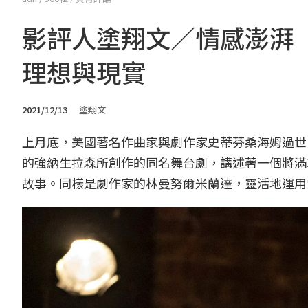
影評人塗翔文／情感澎湃
理想與現實
2021/12/13
塗翔文
上月底，美國著名作曲家與劇作家史蒂芬桑海姆過世
的強納生拉森所創作的同名舞台劇，講述著一個將滿
故事。同樣是劇作家的林曼努爾米蘭達，靈活地運用