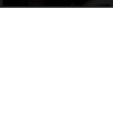
雀雀／「人浮於愛」：一語道盡愛是「什麼都沒有」
的真實本質
文化觀察者李清志／「暗影之城」裡的高第經典建築