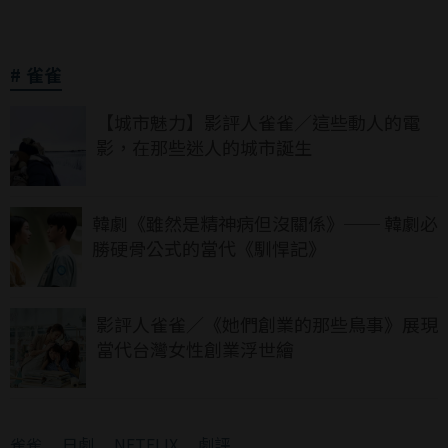
雀雀
【城市魅力】影評人雀雀／這些動人的電
影，在那些迷人的城市誕生
韓劇《雖然是精神病但沒關係》── 韓劇必
勝硬骨公式的當代《馴悍記》
影評人雀雀／《她們創業的那些鳥事》展現
當代台灣女性創業浮世繪
雀雀
﹒
日劇
﹒
NETFLIX
﹒
劇評
﹒