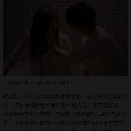
《金魚妻》劇照。圖／Netflix提供
將戲拍在介於 A片與影像藝術之間、帶有著粉紅電影特
質，巧妙地將情色片與純愛片縫合為一而不顯尷尬，
在重鹹中帶著日常感，帶著點餘韻的結局...這不就是日
本？《金魚妻》的從容行影節奏來自於日本千年文學