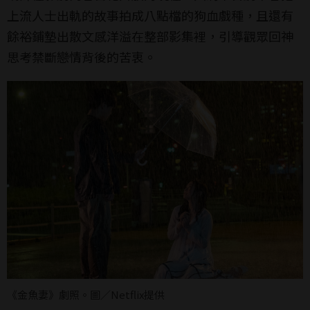
上流人士出軌的故事拍成八點檔的狗血戲種，且還有
餘裕鋪墊出散文感洋溢在整部影集裡，引導觀眾回神
思考禁斷戀情背後的苦衷。
《金魚妻》劇照。圖／Netflix提供