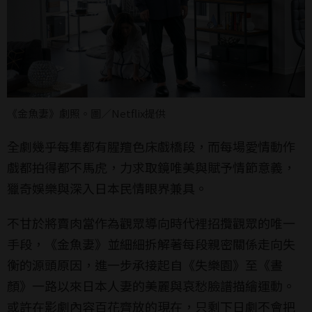
《金魚妻》劇照。圖／Netflix提供
全劇幾乎每集都有腥羶色床戲橋段，而每場愛情動作
戲都拍得都不馬虎，力求取鏡唯美與賦予情節意義，
獵奇娛樂與深入日本民情眼界兼具。
不甘於將賣肉當作為觀眾導向時代裡招攬觀眾的唯一
手段，《金魚妻》並細細拆解著每段親密關係走向失
衡的源頭原因，進一步承接起自《失樂園》至《晝
顏》一路以來日本人妻的美麗與哀愁臉譜描繪運動。
或許在影劇內容百花齊放的現在，只剩下日劇不會把