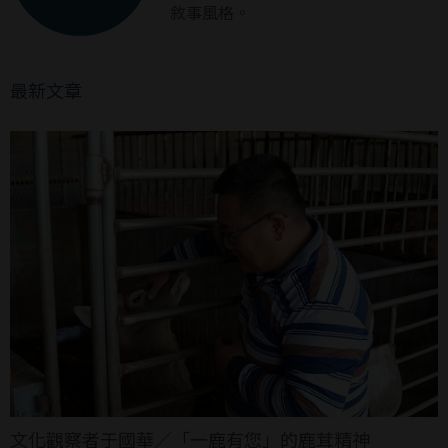
敘事風格。
最新文章
文化觀察者于國華／「一鹿有您」的鹿茸精神