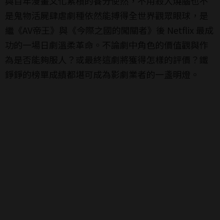
與百年漫畫文化累積的養分使然，不用殺人燒腦也不
是鬼物活屍肆虐劇種依然能搏得全世界觀眾眼球，是
繼《AV帝王》與《今際之國的闖關者》後 Netflix 最成
功的一場日劇溫柔革命。不論劇中角色的價值觀與作
為是否能夠服人？或最終這劇將獲得怎樣的評價？鐵
錚錚的榜單成績都堪可成為影劇業者的一盞明燈。