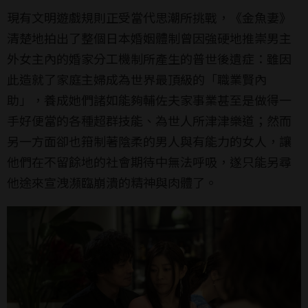
現有文明遊戲規則正受當代思潮所挑戰，《金魚妻》
清楚地拍出了整個日本婚姻體制曾因強硬地推崇男主
外女主內的婚家分工機制所產生的普世後遺症：雖因
此造就了家庭主婦成為世界最頂級的「職業賢內
助」，養成她們諸如能夠輔佐夫家事業甚至是做得一
手好便當的各種超群技能、為世人所津津樂道；然而
另一方面卻也箝制著陰柔的男人與有能力的女人，讓
他們在不留餘地的社會期待中無法呼吸，遂只能另尋
他途來宣洩瀕臨崩潰的精神與肉體了。