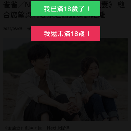
雀雀／Netflix話題日劇 《金魚妻》 縫
合慾望與純愛系之間最遙遠距離
2022/03/05
雀雀
《金魚妻》劇照。圖／Netflix提供