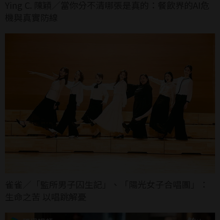
Ying C. 陳穎／當你分不清哪張是真的：餐飲界的AI危
機與真實防線
雀雀／「監所男子囚生記」、「陽光女子合唱團」：
生命之苦 以唱跳解憂