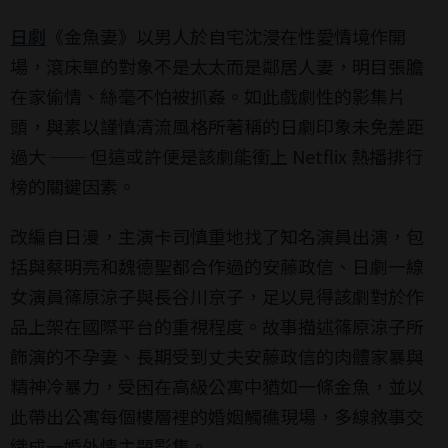
日劇
《金魚妻》以男人於自宅沈浸在性愛情境作開
場，滾床單的對象不是太太而是鄰居人妻，明目張膽
在家偷情、絲毫不怕被抓姦。如此戲劇性的影集片
頭，與素以謹慎清流風格所著稱的日劇印象未免差距
過大 ── 但這或許便是該劇能衝上 Netflix 熱播排行
榜的關鍵因素。
改編自日漫，主演卡司慎重地找了知名演員出演，包
括與蔡明亮和魏德聖都合作過的安藤政信、日劇一線
女演員篠原涼子與長谷川京子，足以見得該劇對於作
品上架在國際平台的重視程度。故事描述篠原涼子所
飾演的不孕妻、長期受到丈夫安藤政信的肉體家暴與
精神冷暴力，受困在高級公寓中猶如一條金魚，並以
此帶出公寓每個樓層裡的婚姻觸礁現場，多線敘事交
織成一婚外情主題影集。