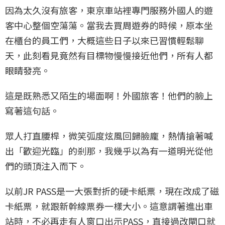
因為太久沒有旅客，東京車站裡專門服務外國人的遊
客中心整個空蕩蕩。當我去買周遊券的時候，原本坐
在櫃台的員工們，大概這些日子以來已習慣輕鬆聊
天，此刻看見竟然有目標物慢慢接近他們，所有人都
眼睛發亮。
這是既熟悉又陌生的場面啊！外國旅客！他們的臉上
寫著這句話。
眾人打直腰桿，微笑弧度炫風回歸臉龐，熱情搶著喊
出「歡迎光臨」的剎那，我幾乎以為有一道明光從他
們的頭頂注入而下。
以前JR PASS是一大張對折的硬卡紙票，現在改成了磁
卡紙票，就跟新幹線票券一樣大小。這意謂著進出車
站時，不必再走有人窗口出示PASS，直接過改閘口就