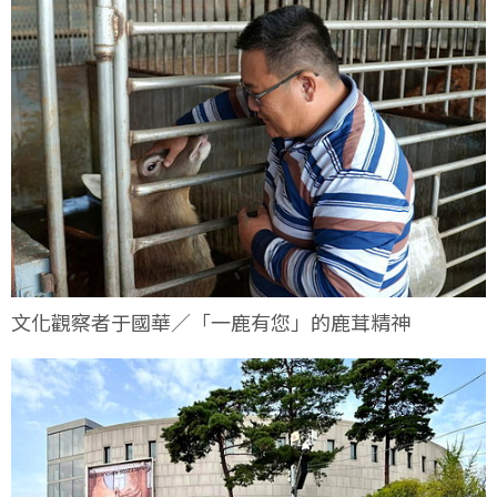
文化觀察者于國華／「一鹿有您」的鹿茸精神