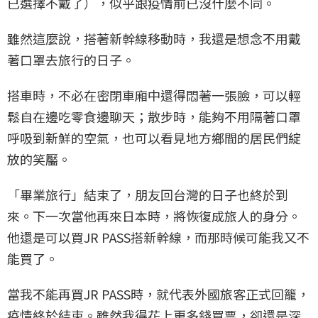
已選擇不戴了），似乎跟疫情前已沒什麼不同。
雖然這麼說，搭著新幹線移動時，我還是想念不用戴
著口罩去旅行的日子。
搭車時，不必在密閉車廂中還得悶著一張臉，可以輕
鬆自在邊吃零食邊聊天；散步時，能夠不用隔著口罩
呼吸到新鮮的空氣，也可以看見地方鄉間的居民們綻
放的笑靨。
「畢業旅行」結束了，朋友回台灣的日子也終於到
來。下一次當他再來日本時，將恢復成旅人的身分。
他還是可以買JR PASS搭新幹線，而那時候可能我又不
能買了。
當我不能再買JR PASS時，就代表外國旅客正式回籠，
疫情終於結束。雖然我得花上更多錢買票，卻還是深