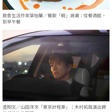
飲食生活作家葉怡蘭／餐飲「輕」浪潮：從餐酒館，
到早午餐
塗翔文／山田洋次「東京計程車」：木村拓哉演出跨