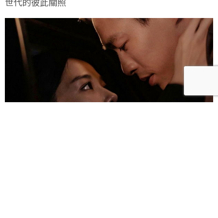
世代的彼此關照
雀雀／「人浮於愛」：一語道盡愛是「什麼都沒有」
的真實本質