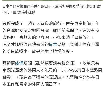
日本早已習慣和病毒共存的日子，生活似乎跟疫情前已經沒什麼
不同。圖/張維中提供
最近完成了一趟五天四夜的旅行。住在東京相識十年
的台灣好友決定搬回台灣，離開前我問他，有沒有沒
去過但一直想去的地方呢？不如來趟「畢業旅行」
吧？才知道原來他去過的
日本
景點，竟然比住在台灣
的哈日族還少，於是催生了這場旅程。
拜新冠
疫情
所賜（雖然這麼說有點奇怪），以前只有
拿觀光簽證的外國人才能買的「JR PASS東日本鐵路周
遊券」，現在為了彌補財源短缺，也暫時性允許在日
本工作和留學的外國人購買了。