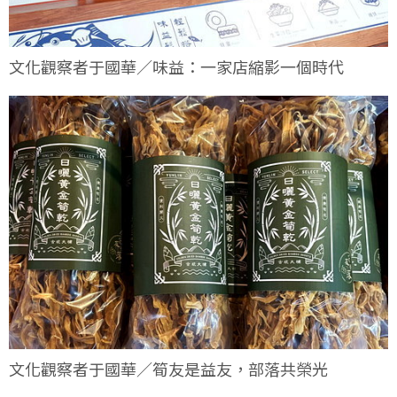
文化觀察者于國華／味益：一家店縮影一個時代
文化觀察者于國華／筍友是益友，部落共榮光