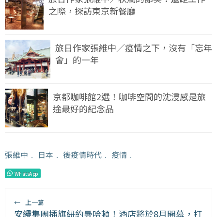
之際，探訪東京新餐廳
旅日作家張維中／疫情之下，沒有「忘年
會」的一年
京都咖啡館2選！咖啡空間的沈浸感是旅
途最好的紀念品
張維中
﹒
日本
﹒
後疫情時代
﹒
疫情
﹒
WhatsApp
←
上一篇
安縵集團插旗紐約曼哈頓！酒店將於8月開幕，打