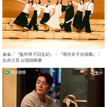
雀雀／「監所男子囚生記」、「陽光女子合唱團」：
生命之苦 以唱跳解憂