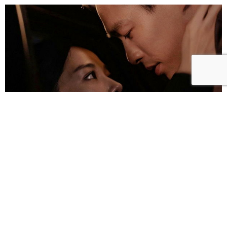
雀雀／「人浮於愛」：一語道盡愛是「什麼都沒有」
的真實本質