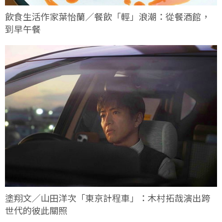
飲食生活作家葉怡蘭／餐飲「輕」浪潮：從餐酒館，
到早午餐
塗翔文／山田洋次「東京計程車」：木村拓哉演出跨
世代的彼此關照