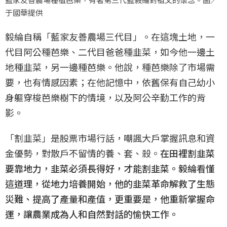
于國華提供
毅綸自稱「藍家友善農場三代目」。在這塊土地，一
代目阿公種芭樂、二代目爸爸種韭菜，如今他一邊土
地種韭菜，另一邊種芭樂。他說，種芭樂除了市場需
要，也有情感因素；在他記憶中，依舊保有自己幼小
身軀穿梭芭樂樹下的情境，以及阿公辛勤工作的背
影。
「割韭菜」是股票市場行話，嘲諷大戶掌握訊息和資
金優勢，對散戶不留情的養、套、殺。
在田裡割韭菜
要靠地力，韭菜必須長得好，才能割韭菜。毅綸看懂
這道理，從地力培養開始，他的韭菜革命解救了生態
災難、提高了產量和產值，更重要是，他重新掌握命
運，讓農業成為人和自然對話的愉快工作。