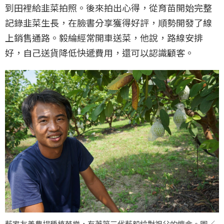
到田裡給韭菜拍照。後來拍出心得，從育苗開始完整
記錄韭菜生長，在臉書分享獲得好評，順勢開發了線
上銷售通路。毅綸經常開車送菜，他說，路線安排
好，自己送貨降低快遞費用，還可以認識顧客。
藍家友善農場種植芭樂，有著第三代藍毅綸對祖父的懷念。圖／