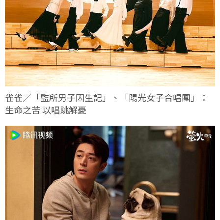
雀雀／「監所男子囚生記」、「陽光女子合唱團」：
生命之苦 以唱跳解憂