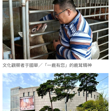
文化觀察者于國華／「一鹿有您」的鹿茸精神