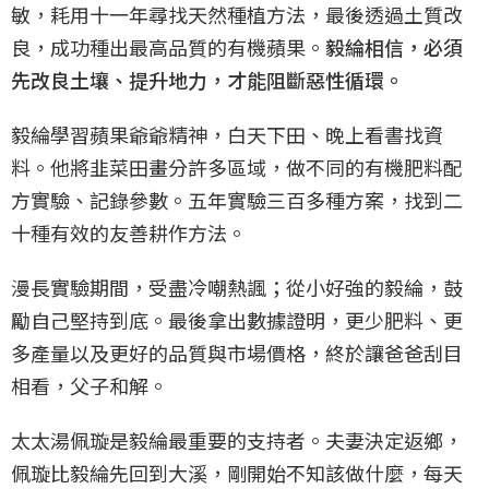
敏，耗用十一年尋找天然種植方法，最後透過土質改
良，成功種出最高品質的有機蘋果。
毅綸相信，必須
先改良土壤、提升地力，才能阻斷惡性循環。
毅綸學習蘋果爺爺精神，白天下田、晚上看書找資
料。他將韭菜田畫分許多區域，做不同的有機肥料配
方實驗、記錄參數。五年實驗三百多種方案，找到二
十種有效的友善耕作方法。
漫長實驗期間，受盡冷嘲熱諷；從小好強的毅綸，鼓
勵自己堅持到底。最後拿出數據證明，更少肥料、更
多產量以及更好的品質與市場價格，終於讓爸爸刮目
相看，父子和解。
太太湯佩璇是毅綸最重要的支持者。夫妻決定返鄉，
佩璇比毅綸先回到大溪，剛開始不知該做什麼，每天