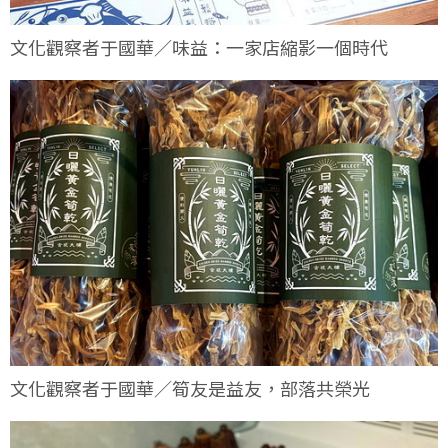
文化觀察者于國華／味益：一家店縮影一個時代
文化觀察者于國華／筍友是益友，部落共榮光