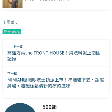
于國華
﹒
WhatsApp
←
上一篇
高雄方蒔the FRONT HOUSE！用法料獻上南國
記憶
下一篇
→
MIMIAN瞇瞇眼波士頓派上市！串連貓下去、銀座
劇場，體驗蓬鬆清新的療癒滋味
500輯