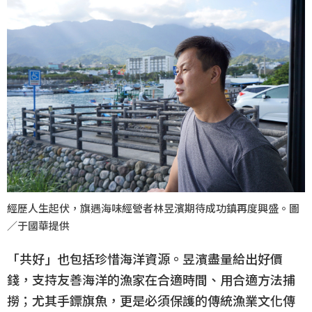
經歷人生起伏，旗遇海味經營者林昱濱期待成功鎮再度興盛。圖
／于國華提供
「共好」也包括珍惜海洋資源。昱濱盡量給出好價
錢，支持友善海洋的漁家在合適時間、用合適方法捕
撈；尤其手鏢旗魚，更是必須保護的傳統漁業文化傳