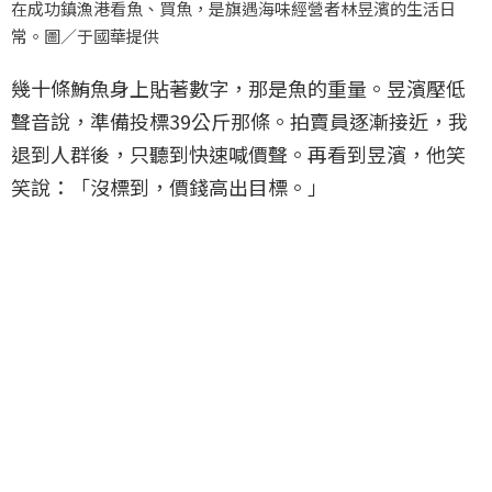
在成功鎮漁港看魚、買魚，是旗遇海味經營者林昱濱的生活日
常。圖／于國華提供
幾十條鮪魚身上貼著數字，那是魚的重量。昱濱壓低
聲音說，準備投標39公斤那條。拍賣員逐漸接近，我
退到人群後，只聽到快速喊價聲。再看到昱濱，他笑
笑說：「沒標到，價錢高出目標。」