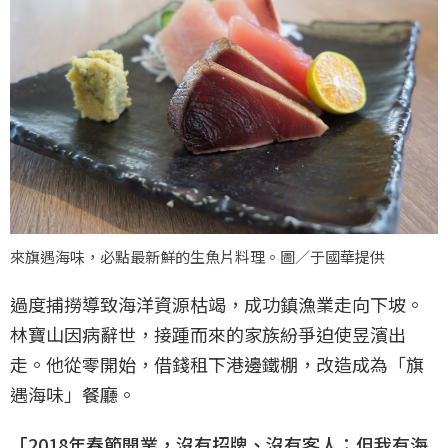
來旗遇海味，必點最新鮮的生魚片料理。圖／于國華提供
過度捕撈導致海洋資源枯竭，成功鎮漁業走向下坡。
林寶山因病辭世，接踵而來的家族紛爭迫使昱濱出
走。他從零開始，借錢租下港邊鐵棚，改造成為「旗
遇海味」餐廳。
「2018年春節開業，沒有招牌、沒有客人；但我有海