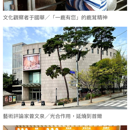
文化觀察者于國華／「一鹿有您」的鹿茸精神
藝術評論家曾文泉／光合作用，延燒到首爾