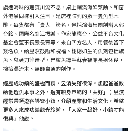
旗遇海味的嘉賓川流不息，桌上鋪滿海鮮菜餚。和窗
外港景同樣引入注目，是店裡陳列的數十隻魚型木
雕，每隻都有「貴人」簽名，包括鴻海集團創辦人郭
台銘、國際名廚江振誠、作家龍應台、公益平台文化
基金會董事長嚴長壽等。來自四方名人，用餐後留下
簽名魚，給昱濱鼓勵和祝福。栩栩如生的魚刻包括旗
魚、鬼頭刀等造型，是旗魚鏢手蘇春福船長退休後，
撿拾漂流木、無師自通的創作。
經歷成功鎮的盛極而衰，昱濱失落很深。想起爸爸教
給他選魚本事之外，還有親身示範的「共好」；昱濱
經常帶領遊客導覽小鎮，介紹產業和生活文化，希望
更多人來成功鎮觀光旅遊，「大家一起好，小鎮才能
復興」他說。