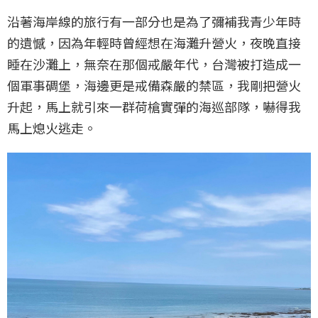
沿著海岸線的旅行有一部分也是為了彌補我青少年時
的遺憾，因為年輕時曾經想在海灘升營火，夜晚直接
睡在沙灘上，無奈在那個戒嚴年代，台灣被打造成一
個軍事碉堡，海邊更是戒備森嚴的禁區，我剛把營火
升起，馬上就引來一群荷槍實彈的海巡部隊，嚇得我
馬上熄火逃走。