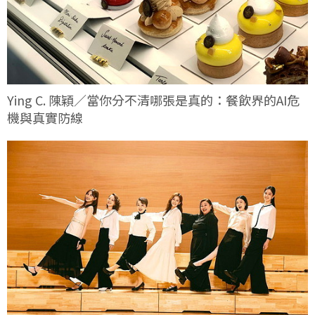
Ying C. 陳穎／當你分不清哪張是真的：餐飲界的AI危
機與真實防線