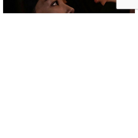
雀雀／「人浮於愛」：一語道盡愛是「什麼都沒有」
的真實本質