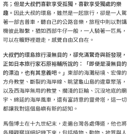
亮；但是大叔們喜歡享受孤獨，喜歡享受獨處的樂
趣。
因此大叔的環島，雖然是一起旅行，卻是一人駕
著一部吉普車，聽自己的公路音樂，旅程中則以對講
機彼此聯繫，猶如西部牛仔一般，一人騎著一匹馬，
可以在曠野裡遊走，感覺自由又自在。
大叔們的環島旅行漫無目的，卻充滿驚奇與新發現，
正如日本旅行家石原裕輔所說的：「即便是漫無目的
的漂泊，也有其意義吧。」
東部的海灘秘境、宏偉的
方舟教堂、斷裂的海岸線、眺望龜山島的違章聚落，
以及西海岸無用的教堂、擱淺的巨輪、沉沒地底的廟
宇、綿延的海岸風車，還有富詩意的靈骨塔，這一切
都讓我對這個島嶼有新的認知。
馬偕博士在十九世紀末，走遍台灣各處傳道，他也將
各種觀察詳細記錄下來，包括植物、動物、地質與人