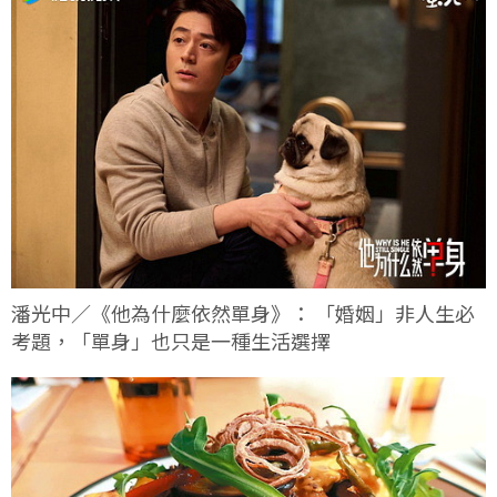
潘光中／《他為什麼依然單身》： 「婚姻」非人生必
考題，「單身」也只是一種生活選擇