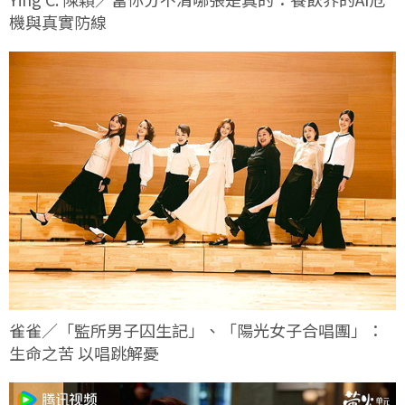
機與真實防線
雀雀／「監所男子囚生記」、「陽光女子合唱團」：
生命之苦 以唱跳解憂