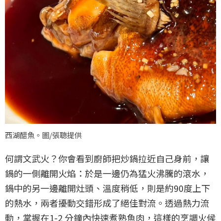
西湖醋魚。圖/張聰提供
何謂文武火？你會看到廚師把炒鍋拉近自己身前，讓
鍋的一側離開火焰：於是一邊仍為猛火沸騰的滾水，
鍋中的另一邊離開灶頭、溫度稍低，則是約90度上下
的熱水，兩者擾動交錯形成了絕佳對流。透過熱力流
動，掌握在1-2 分鐘內快速煮熟魚肉，這樣的烹調火候