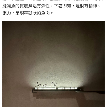
能讓魚的質感鮮活有彈性，下箸即知，是很有精神、
張力，呈現蒜瓣狀的魚肉。