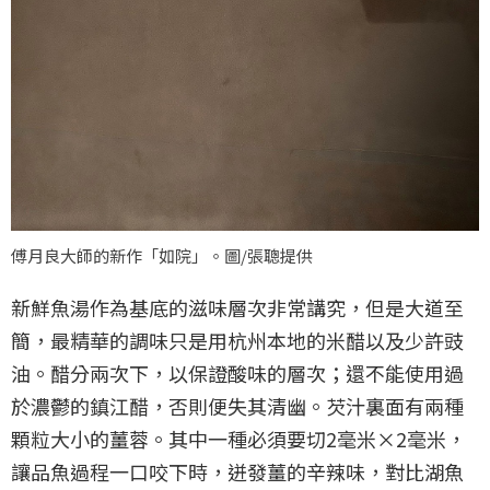
傅月良大師的新作「如院」。圖/張聰提供
新鮮魚湯作為基底的滋味層次非常講究，但是大道至
簡，最精華的調味只是用杭州本地的米醋以及少許豉
油。醋分兩次下，以保證酸味的層次；還不能使用過
於濃鬱的鎮江醋，否則便失其清幽。芡汁裏面有兩種
顆粒大小的薑蓉。其中一種必須要切2毫米×2毫米，
讓品魚過程一口咬下時，迸發薑的辛辣味，對比湖魚