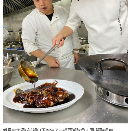
傅月良大師(右)親自下廚做了一道西湖醋魚。圖/張聰提供