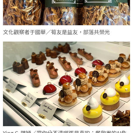
文化觀察者于國華／筍友是益友，部落共榮光
Ying C. 陳穎／當你分不清哪張是真的：餐飲界的AI危