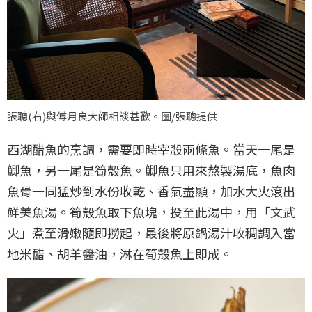
張聰(右)與傅月良大師相談甚歡。圖/張聰提供
西湖醋魚的烹調，需要即時宰殺兩條魚。當天一尾是
鯽魚，另一尾是筍殼魚。鯽魚只用來熬製湯底，魚肉
魚骨一同猛炒到水份收乾、香氣盡顯，加水大火滾出
鮮美魚湯。筍殼魚取下魚塊，投至此湯中，用「文武
火」煮至滑嫩隨即撈起，最後將原鍋湯汁收稠調入當
地米醋、胡羊醬油，淋在筍殼魚上即成。