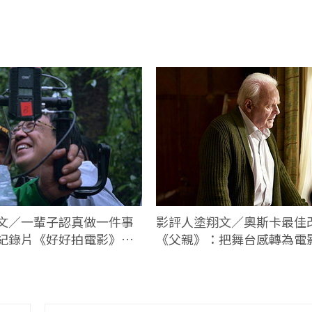
文／一輩子認真做一件事
影評人塗翔文／奧斯卡最佳
紀錄片《好好拍電影》不
《父親》：把舞台感轉為電
看