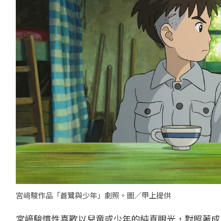
宮﨑駿作品「蒼鷺與少年」劇照。圖／甲上提供
宮﨑駿慣性喜歡以兒童或少年的純真眼光，對照著成