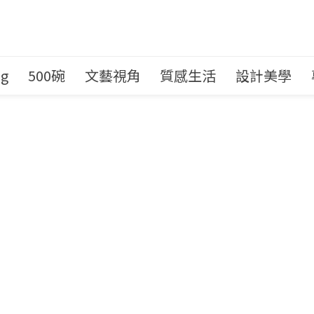
ng
500碗
文藝視角
質感生活
設計美學