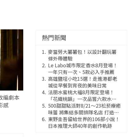
熱門新聞
麥當勞大薯薯包！以設計翻玩薯
條外帶體驗
Le Labo城市限定香水8月登場！
一年只有一次、5款必入手推薦
高雄鹽埕小吃15選！走進港都老
城從早餐到宵夜的美味日常
法朋水蜜桃大福8月限定登場！
改編劇本
「花織桃韻」一次品嘗六款水蜜
影感
桃花果大福
500甜甜點派對8/21～23松菸療癒
味蕾 將集結多間排隊名店 打造靈
感創意的舞台
東野圭吾留給世界的106部小說！
日本推理大師40年的創作軌跡