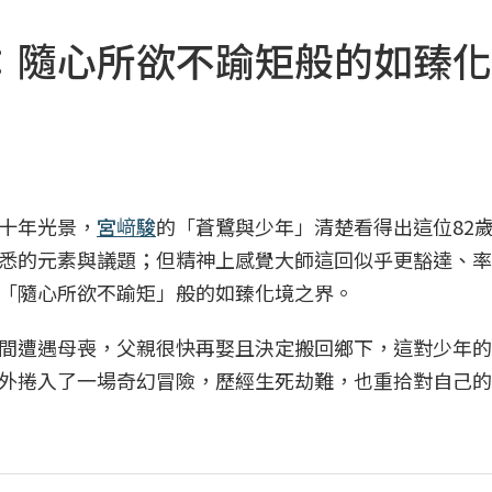
：隨心所欲不踰矩般的如臻化
十年光景，
宮﨑駿
的「蒼鷺與少年」清楚看得出這位82
悉的元素與議題；但精神上感覺大師這回似乎更豁達、率
「隨心所欲不踰矩」般的如臻化境之界。
間遭遇母喪，父親很快再娶且決定搬回鄉下，這對少年的
外捲入了一場奇幻冒險，歷經生死劫難，也重拾對自己的