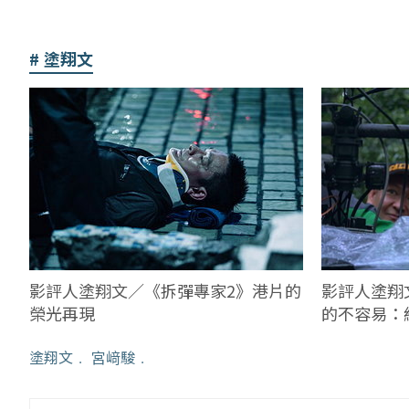
塗翔文
影評人塗翔
影評人塗翔文／《拆彈專家2》港片的
的不容易：
榮光再現
只電影人該
塗翔文
﹒
宮﨑駿
﹒