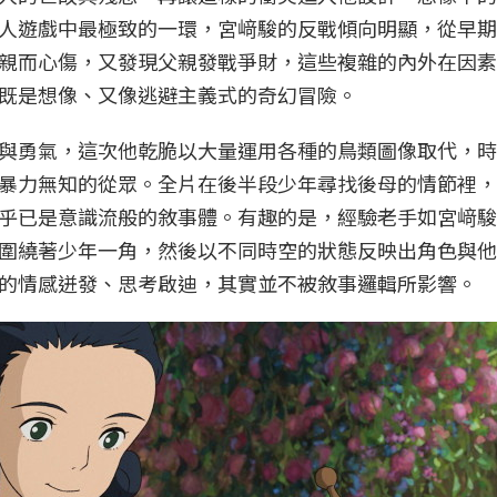
人遊戲中最極致的一環，宮﨑駿的反戰傾向明顯，從早期
親而心傷，又發現父親發戰爭財，這些複雜的內外在因素
既是想像、又像逃避主義式的奇幻冒險。
與勇氣，這次他乾脆以大量運用各種的鳥類圖像取代，時
暴力無知的從眾。全片在後半段少年尋找後母的情節裡，
乎已是意識流般的敘事體。有趣的是，經驗老手如宮﨑駿
圍繞著少年一角，然後以不同時空的狀態反映出角色與他
的情感迸發、思考啟迪，其實並不被敘事邏輯所影響。