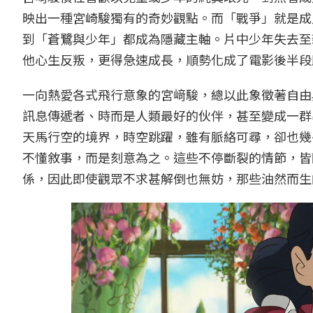
映出一種宮崎駿獨有的奇妙觀點。而「戰爭」就是成
到「蒼鷺與少年」都成為隱藏主軸。片中少年失去至
他心生反叛，更得急速成長，順勢化成了電影後半段
一向熱愛各式飛行意象的宮﨑駿，總以此象徵著自由
訊息傳遞者、時而是人類最好的伙伴，甚至變成一群
天馬行空的境界，時空跳躍，雖有脈絡可尋，卻也幾
不懂敘事，而是刻意為之。這些不停斷裂的情節，皆
係，因此即使觀眾不求甚解倒也無妨，那些油然而生