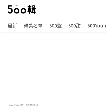
最新
得獎名單
500盤
500甜
500You
udn
/
500輯
/
質青評論