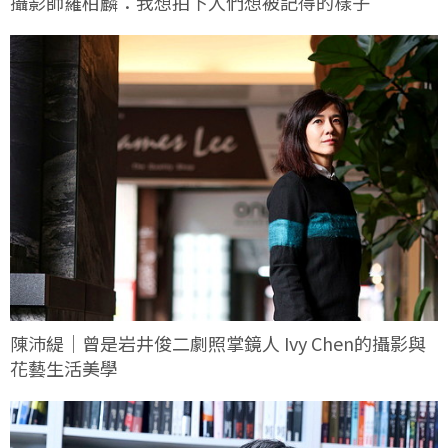
攝影師羅柏麟：我想拍下人們想被記得的樣子
陳沛緹｜曾是岩井俊二劇照掌鏡人 Ivy Chen的攝影與
花藝生活美學