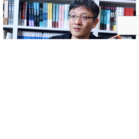
譚光磊｜藏身在出版界的奇幻阿宅 眾多翻譯暢銷書背
後的版權經紀