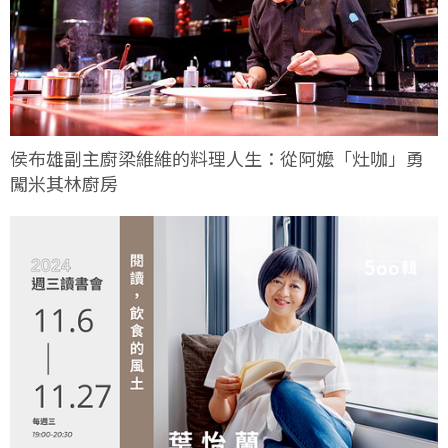
侯布雄副主廚梁維維的料理人生：從阿嬤「灶咖」勇
闖米其林廚房