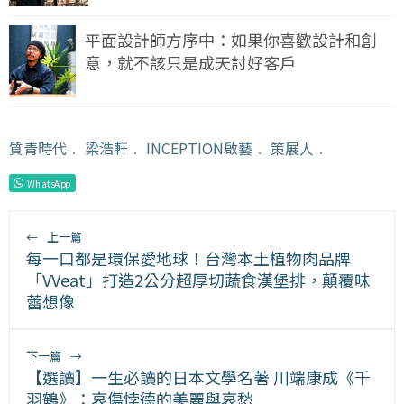
平面設計師方序中：如果你喜歡設計和創
意，就不該只是成天討好客戶
質青時代
﹒
梁浩軒
﹒
INCEPTION啟藝
﹒
策展人
﹒
WhatsApp
←
上一篇
每一口都是環保愛地球！台灣本土植物肉品牌
「VVeat」打造2公分超厚切蔬食漢堡排，顛覆味
蕾想像
下一篇
→
【選讀】一生必讀的日本文學名著 川端康成《千
羽鶴》：哀傷悖德的美麗與哀愁