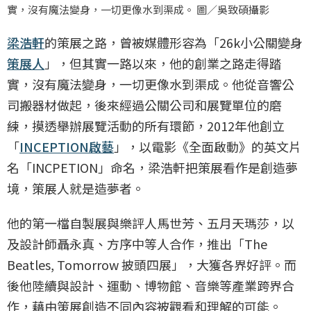
實，沒有魔法變身，一切更像水到渠成。 圖／吳致碩攝影
梁浩軒
的策展之路，曾被媒體形容為「26k小公關變身
策展人
」，但其實一路以來，他的創業之路走得踏
實，沒有魔法變身，一切更像水到渠成。他從音響公
司搬器材做起，後來經過公關公司和展覽單位的磨
練，摸透舉辦展覽活動的所有環節，2012年他創立
「
INCEPTION啟藝
」，以電影《全面啟動》的英文片
名「INCPETION」命名，梁浩軒把策展看作是創造夢
境，策展人就是造夢者。
他的第一檔自製展與樂評人馬世芳、五月天瑪莎，以
及設計師聶永真、方序中等人合作，推出「The
Beatles, Tomorrow 披頭四展」，大獲各界好評。而
後他陸續與設計、運動、博物館、音樂等產業跨界合
作，藉由策展創造不同內容被觀看和理解的可能。