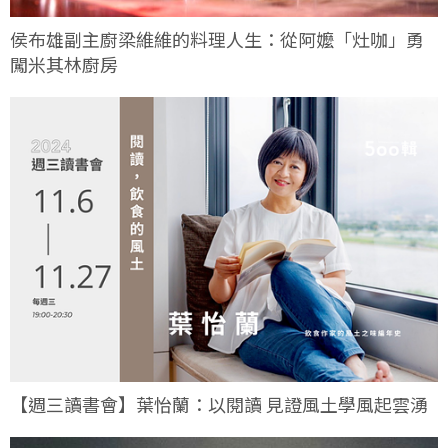
侯布雄副主廚梁維維的料理人生：從阿嬤「灶咖」勇
闖米其林廚房
【週三讀書會】葉怡蘭：以閱讀 見證風土學風起雲湧