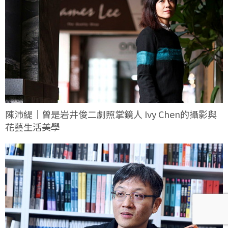
陳沛緹｜曾是岩井俊二劇照掌鏡人 Ivy Chen的攝影與
花藝生活美學