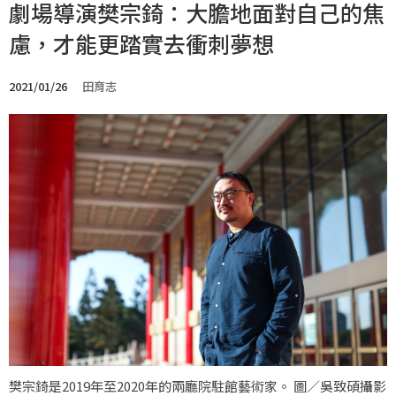
劇場導演樊宗錡：大膽地面對自己的焦
慮，才能更踏實去衝刺夢想
2021/01/26
田育志
樊宗錡是2019年至2020年的兩廳院駐館藝術家。 圖／吳致碩攝影