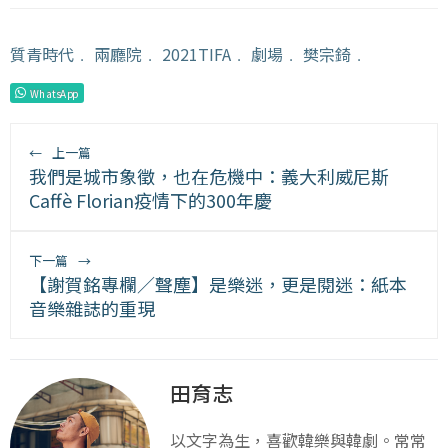
質青時代
﹒
兩廳院
﹒
2021TIFA
﹒
劇場
﹒
樊宗錡
﹒
WhatsApp
←
上一篇
我們是城市象徵，也在危機中：義大利威尼斯
Caffè Florian疫情下的300年慶
下一篇
→
【謝賀銘專欄／聲塵】是樂迷，更是閱迷：紙本
音樂雜誌的重現
田育志
以文字為生，喜歡韓樂與韓劇。常常