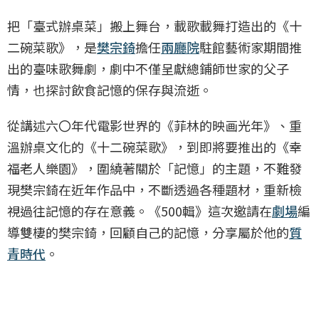
把「臺式辦桌菜」搬上舞台，載歌載舞打造出的《十
二碗菜歌》，是
樊宗錡
擔任
兩廳院
駐館藝術家期間推
出的臺味歌舞劇，劇中不僅呈獻總鋪師世家的父子
情，也探討飲食記憶的保存與流逝。
從講述六〇年代電影世界的《菲林的映画光年》、重
溫辦桌文化的《十二碗菜歌》，到即將要推出的《幸
福老人樂園》，圍繞著關於「記憶」的主題，不難發
現樊宗錡在近年作品中，不斷透過各種題材，重新檢
視過往記憶的存在意義。《500輯》這次邀請在
劇場
編
導雙棲的樊宗錡，回顧自己的記憶，分享屬於他的
質
青時代
。