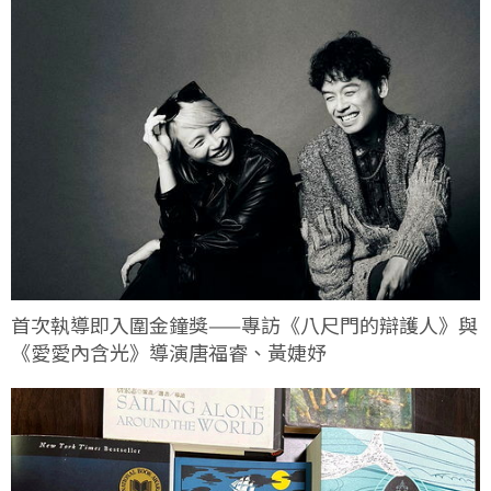
首次執導即入圍金鐘獎——專訪《八尺門的辯護人》與
《愛愛內含光》導演唐福睿、黃婕妤