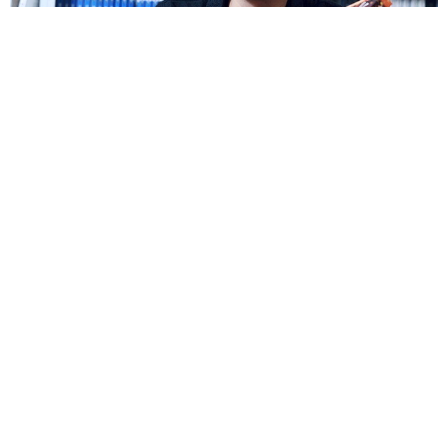
譚光磊｜藏身在出版界的奇幻阿宅 眾多翻譯暢銷書背
後的版權經紀