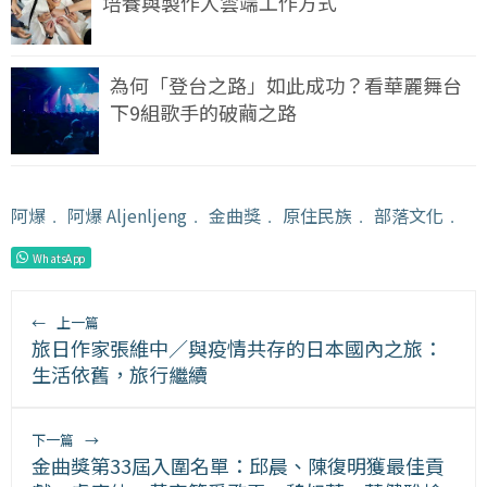
培養與製作人雲端工作方式
為何「登台之路」如此成功？看華麗舞台
下9組歌手的破繭之路
阿爆
﹒
阿爆 Aljenljeng
﹒
金曲獎
﹒
原住民族
﹒
部落文化
﹒
WhatsApp
←
上一篇
旅日作家張維中／與疫情共存的日本國內之旅：
生活依舊，旅行繼續
下一篇
→
金曲獎第33屆入圍名單：邱晨、陳復明獲最佳貢