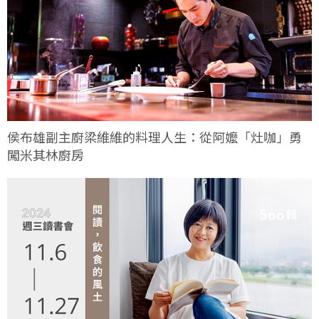
侯布雄副主廚梁維維的料理人生：從阿嬤「灶咖」勇
闖米其林廚房