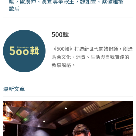
獻，盧廣仲、黃宣等爭歌王，魏如萱、蔡健雅搶
歌后
500輯
《500輯》打造新世代閱讀倡議，創造
貼合文化、消費、生活與自我實踐的
敘事風格。
最新文章