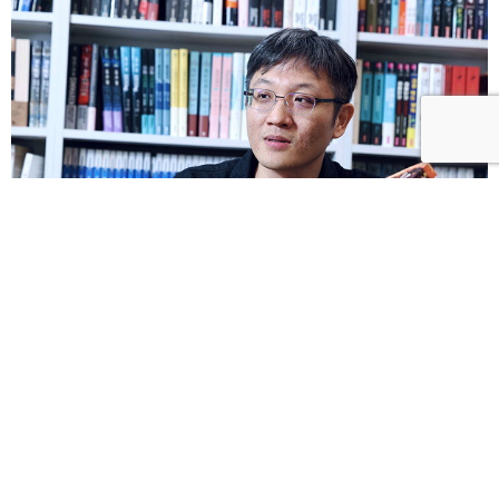
譚光磊｜藏身在出版界的奇幻阿宅 眾多翻譯暢銷書背
後的版權經紀