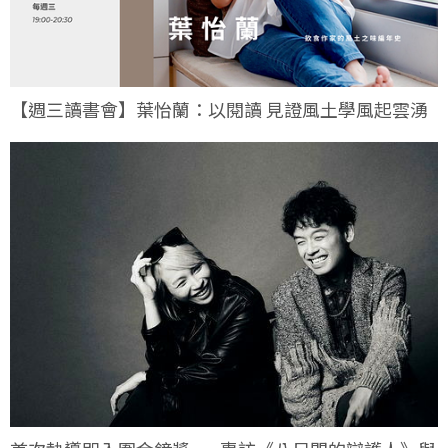
【週三讀書會】葉怡蘭：以閱讀 見證風土學風起雲湧