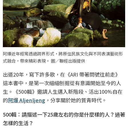
阿爆近年經常透過跨界形式，將原住民族文化與不同表演藝術形
式融合，帶來精彩表現。 圖／聯經出版提供
出道20年，寫下許多歌，在《ARI 帶著問號往前走》
這本書中，是第一次細細刨掘從有意識開始至今的人
生。《500輯》邀請人生邁入新階段、活出100%自在
的
阿爆 Aljenljeng
，分享關於她的質青時代。
500輯：請描述一下25歲左右的你是什麼樣的人？過著
怎樣的生活？