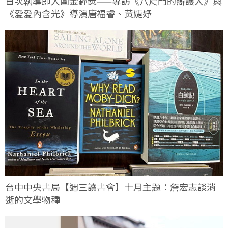
首次執導即入圍金鐘獎——專訪《八尺門的辯護人》與
《愛愛內含光》導演唐福睿、黃婕妤
台中中央書局【週三讀書會】十月主題：詹宏志談消
逝的文學物種