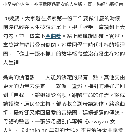
小至今的人生，亦傳遞隨遇而安的人生觀。 圖／聯經出版提供
20幾歲，大家還在探索第一份工作要做什麼的時候，
阿爆已經在人生夢想清單上，把「歌手」這項劃上大
勾勾，並一舉拿下
金曲獎
。站上巔峰旋即碰上雲霧，
拿獎當年唱片公司倒閉，她重回學生時代扎根的護理
圈，「從此一蹶不振」的故事橋段並沒有發生在她的
人生裡。
媽媽的價值觀——人能夠決定的只有一點，其他交由
更大的力量去決定——就像一盞燈，指引阿爆好好回
到「自我」，讓她聽從召喚，跟隨生命的洋流。從就
讀護校、原民台主持、部落收音到母語創作，路途曲
折，最終卻又繞回最愛的音樂圈，延續部落的傳統、
母語的聲音，一張張母語創作專輯《vavayan. 女
人》、《kinakaian 母親的舌頭》不只獲得金曲獎肯