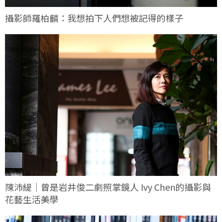
攝影師羅柏麟：我想拍下人們想被記得的樣子
陳沛緹｜曾是岩井俊二劇照掌鏡人 Ivy Chen的攝影與
花藝生活美學