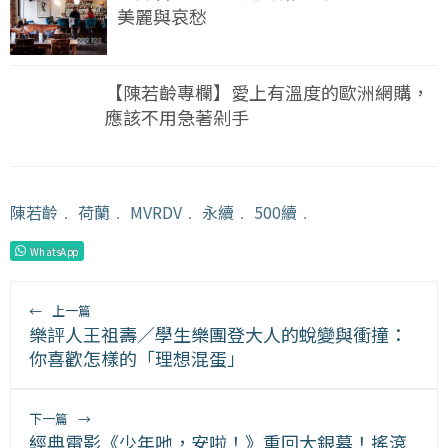
美麗與哀愁
【陳若齡專欄】愛上有溫度的歐洲網購，
應該不用急著剁手
陳若齡
﹒
荷蘭
﹒
MVRDV
﹒
永續
﹒
500續
﹒
WhatsApp
←
上一篇
樂評人王祖壽／學生樂團登大人的蛻變與衝撞：
你喜歡怎樣的「理想混蛋」
下一篇
→
經典電影《少年吔，安啦！》重回大銀幕！搖滾