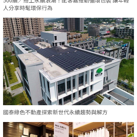
500續／搭上永續浪潮！配客嘉推動循環包裝 讓年輕
人分享時髦環保行為
國泰綠色不動產探索新世代永續趨勢與解方