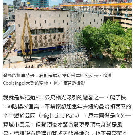
登高欣賞鹿特丹，右側是展期臨時搭建60公尺長、跨越
Coolsingel大街的空橋。 圖／陳若齡攝影
我就是被這道600公尺橘光吸引的遊客之一，爬了快
150階樓梯登高，不禁懷想起當年去紐約曼哈頓西區的
空中鐵道公園（High Line Park），原本圖得是向外一
覽城市風景，但登頂後才驚奇發現屋頂本身就是風
景。這裡沒有違建加蓋或天線基地台，也不是豪華空