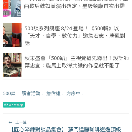
曲歌后魏如萱演出確定、星級餐廳首次出攤
500談系列講座 8/24 登場！《500輯》以
「天才．自學．數位力」邀詹宏志、唐鳳對
話
秋末盛會「500趴」主視覺搶先釋出！設計師
葉忠宜：能馬上取得共識的作品就不酷了
500談
﹒
讀者活動
﹒
詹偉雄
﹒
方序中
﹒
WhatsApp
←
上一篇
【匠心淬鍊對談品鑑會】 蘇門達臘咖啡邂逅頂級