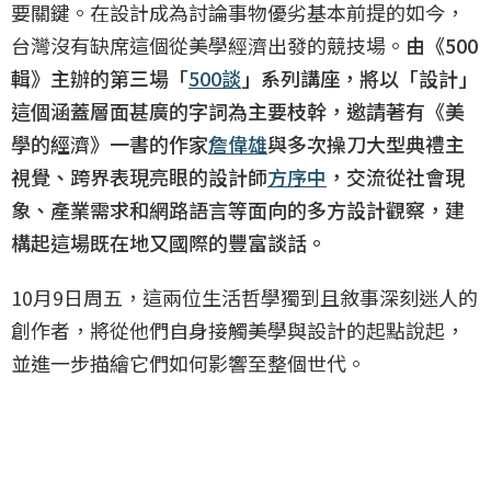
要關鍵。在設計成為討論事物優劣基本前提的如今，
台灣沒有缺席這個從美學經濟出發的競技場。
由《500
輯》主辦的第三場「
500談
」系列講座，將以「設計」
這個涵蓋層面甚廣的字詞為主要枝幹，邀請著有《美
學的經濟》一書的作家
詹偉雄
與多次操刀大型典禮主
視覺、跨界表現亮眼的設計師
方序中
，交流從社會現
象、產業需求和網路語言等面向的多方設計觀察，建
構起這場既在地又國際的豐富談話。
10月9日周五，這兩位生活哲學獨到且敘事深刻迷人的
創作者，將從他們自身接觸美學與設計的起點說起，
並進一步描繪它們如何影響至整個世代。