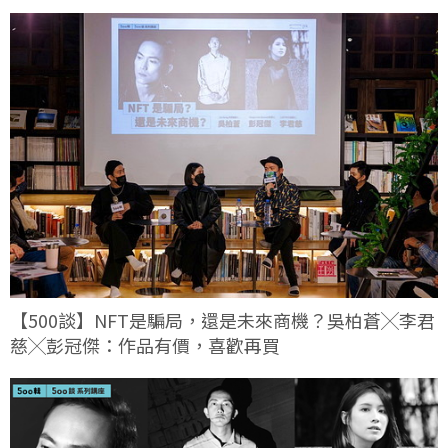
【500談】NFT是騙局，還是未來商機？吳柏蒼╳李君
慈╳彭冠傑：作品有價，喜歡再買