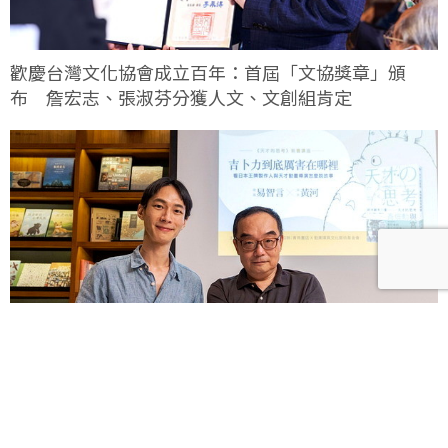
歡慶台灣文化協會成立百年：首屆「文協獎章」頒
布 詹宏志、張淑芬分獲人文、文創組肯定
易智言、黃河讀《天才的思考：高畑勳與宮崎駿》，