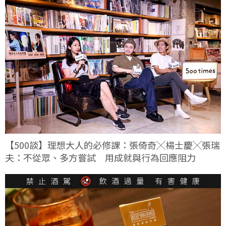
【500談】理想大人的必修課：張倚奇╳楊士慶╳張瑞
夫：不從眾、多方嘗試 用成就與行為回應阻力