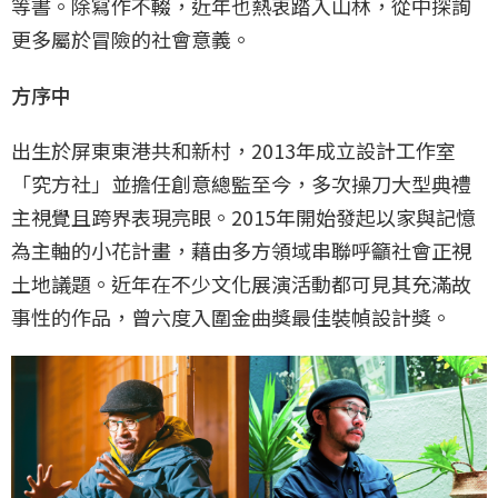
等書。除寫作不輟，近年也熱衷踏入山林，從中探詢
更多屬於冒險的社會意義。
方序中
出生於屏東東港共和新村，2013年成立設計工作室
「究方社」並擔任創意總監至今，多次操刀大型典禮
主視覺且跨界表現亮眼。2015年開始發起以家與記憶
為主軸的小花計畫，藉由多方領域串聯呼籲社會正視
土地議題。近年在不少文化展演活動都可見其充滿故
事性的作品，曾六度入圍金曲獎最佳裝幀設計獎。