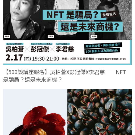
【500談講座報名】吳柏蒼X彭冠傑X李君慈──NFT
是騙局？還是未來商機？