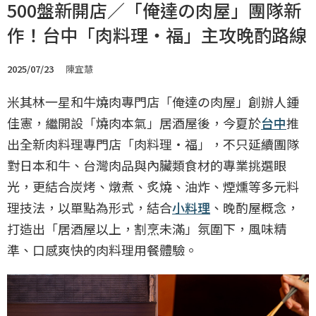
500盤新開店／「俺達の肉屋」團隊新
作！台中「肉料理‧福」主攻晚酌路線
2025/07/23
陳宜慧
米其林一星和牛燒肉專門店「俺達の肉屋」創辦人鍾
佳憲，繼開設「燒肉本氣」居酒屋後，今夏於
台中
推
出全新肉料理專門店「肉料理‧福」，不只延續團隊
對日本和牛、台灣肉品與內臟類食材的專業挑選眼
光，更結合炭烤、燉煮、炙燒、油炸、煙燻等多元料
理技法，以單點為形式，結合
小料理
、晚酌屋概念，
打造出「居酒屋以上，割烹未滿」氛圍下，風味精
準、口感爽快的肉料理用餐體驗。