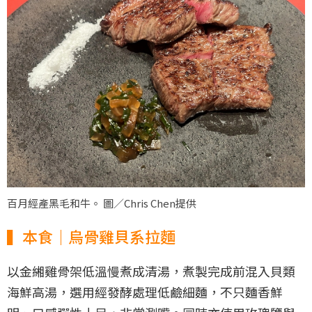
百月經產黑毛和牛。 圖／Chris Chen提供
▍本食｜烏骨雞貝系拉麵
以金緗雞骨架低溫慢煮成清湯，煮製完成前混入貝類
海鮮高湯，選用經發酵處理低鹼細麵，不只麵香鮮