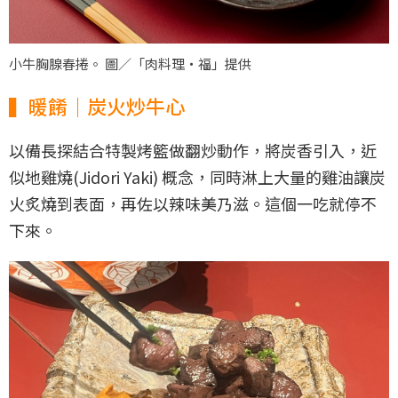
小牛胸腺春捲。 圖／「肉料理‧福」提供
▍暖餚｜炭火炒牛心
以備長探結合特製烤籃做翻炒動作，將炭香引入，近
似地雞燒(Jidori Yaki) 概念，同時淋上大量的雞油讓炭
火炙燒到表面，再佐以辣味美乃滋。這個一吃就停不
下來。