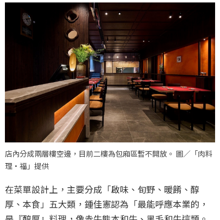
店內分成兩層樓空邊，目前二樓為包廂區暫不開放。 圖／「肉料
理‧福」提供
在菜單設計上，主要分成「啟味、旬野、暖餚、醇
厚、本食」五大類，鍾佳憲認為「最能呼應本業的，
是『醇厚』料理，像赤牛熊本和牛、黑毛和牛這類。