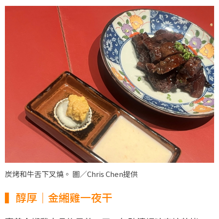
炭烤和牛舌下叉燒。 圖／Chris Chen提供
▍醇厚｜金緗雞一夜干