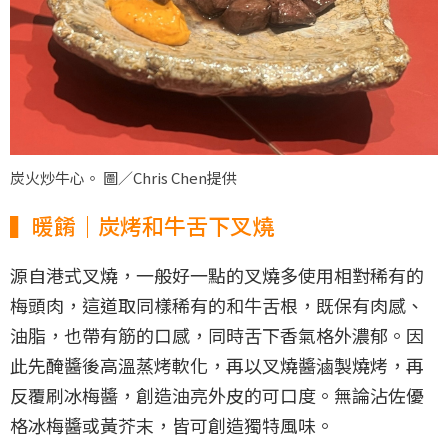
炭火炒牛心。 圖／Chris Chen提供
▍暖餚｜炭烤和牛舌下叉燒
源自港式叉燒，一般好一點的叉燒多使用相對稀有的
梅頭肉，這道取同樣稀有的和牛舌根，既保有肉感、
油脂，也帶有筋的口感，同時舌下香氣格外濃郁。因
此先醃醬後高溫蒸烤軟化，再以叉燒醬滷製燒烤，再
反覆刷冰梅醬，創造油亮外皮的可口度。無論沾佐優
格冰梅醬或黃芥末，皆可創造獨特風味。