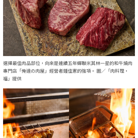
選擇最佳肉品部位，向來是連續五年蟬聯米其林一星的和牛燒肉
專門店「俺達の肉屋」經營者鍾佳憲的強項。 圖／「肉料理‧
福」提供