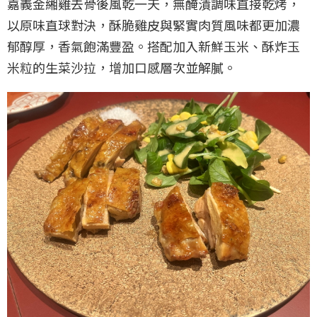
嘉義金緗雞去骨後風乾一天，無醃漬調味直接乾烤，
以原味直球對決，酥脆雞皮與緊實肉質風味都更加濃
郁醇厚，香氣飽滿豐盈。搭配加入新鮮玉米、酥炸玉
米粒的生菜沙拉，增加口感層次並解膩。