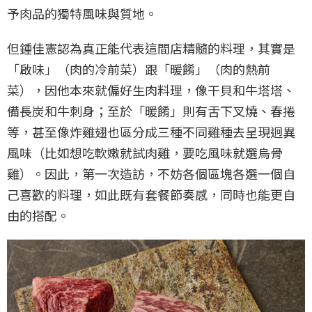
予肉品的獨特風味與質地。
但鍾佳憲認為真正能代表這間店精髓的料理，其實是
「啟味」（肉的冷前菜）跟「暖餚」（肉的熱前
菜），因他本來就偏好生肉料理，像干貝和牛塔塔、
備長炭和牛刺身；至於「暖餚」則有舌下叉燒、春捲
等，甚至像炸雞翅也區分成三種不同雞種去呈現迥異
風味（比如想吃軟嫩就試肉雞，要吃風味就選烏骨
雞）。因此，第一次造訪，不妨各個區塊各選一個自
己喜歡的料理，如此既有套餐節奏感，同時也能更自
由的搭配。