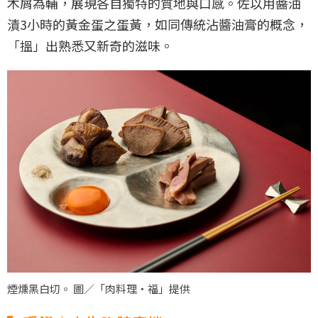
木屑為輔，展現各自獨特的質地與口感。佐以用醬油
漬3小時的黃金蛋之蛋黃，如同傳統沾醬油膏的概念，
「搵」出熟悉又新奇的滋味。
煙燻黑白切。 圖／「肉料理‧福」提供