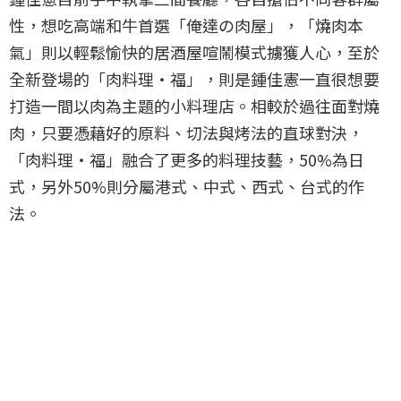
性，想吃高端和牛首選「俺達の肉屋」，「燒肉本
氣」則以輕鬆愉快的居酒屋喧鬧模式擄獲人心，至於
全新登場的「肉料理‧福」，則是鍾佳憲一直很想要
打造一間以肉為主題的小料理店。相較於過往面對燒
肉，只要憑藉好的原料、切法與烤法的直球對決，
「肉料理‧福」融合了更多的料理技藝，50%為日
式，另外50%則分屬港式、中式、西式、台式的作
法。