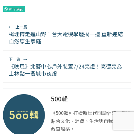
WhatsApp
←
上一篇
楊理博走進山野！台大電機學歷擱一邊 重新連結
自然原生家庭
下一篇
→
《晚風》北藝中心戶外裝置7/24亮燈！高德亮為
士林點一盞城市夜燈
500輯
《500輯》打造新世代閱讀倡議，創造
貼合文化、消費、生活與自我實踐的
敘事風格。