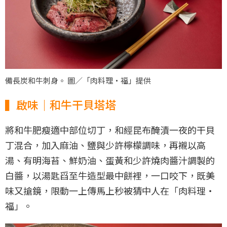
備長炭和牛刺身。 圖／「肉料理‧福」提供
▍啟味｜和牛干貝塔塔
將和牛肥瘦適中部位切丁，和經昆布醃漬一夜的干貝
丁混合，加入麻油、鹽與少許檸檬調味，再襯以高
湯、有明海苔、鮮奶油、蛋黃和少許燒肉醬汁調製的
白醬，以湯匙舀至牛造型最中餅裡，一口咬下，既美
味又搶鏡，限動一上傳馬上秒被猜中人在「肉料理‧
福」。