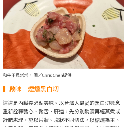
和牛干貝塔塔。 圖／Chris Chen提供
▍啟味｜煙燻黑白切
這道是內臟控必點美味。以台灣人最愛的黑白切概念
重新詮釋豬心、豬舌、肝連，先分別醃漬再經蒸煮或
舒肥處理，施以片狀、塊狀不同切法，以糖燻為主、