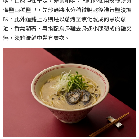
明、口感彈性十足，非常涮嘴。同時亦使用玫瑰鹽與
海鹽兩種鹽巴，先炒過將水分稍微脫乾後進行鹽漬調
味。此外麵體上方則是以蔥烤至焦化製成的黑炭蔥
油，香氣顯著，再搭配烏骨雞去骨翅小腿製成的雞叉
燒，淡雅清鮮中帶有層次。