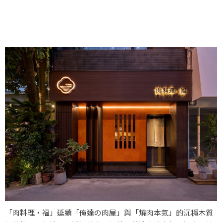
「肉料理‧福」延續「俺達の肉屋」與「燒肉本氣」的沉穩木質