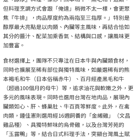
但料理烹調方式會跟「俺達」稍微不太一樣，會更聚
焦『牛排』，肉品厚度約為兩指至三指厚。」特別是
醇厚最大亮點是以肉類、內臟等主風味，再結合恰如
其分的醬汁、配菜加乘香氣、結構與口感，讓風味更
加豐富。
食材選擇上，團隊不只專注在日本牛與內臟類食材，
同時也擴展至稀有部位與獨特風味，如嚴選稀有的熊
本褐毛和牛（日本俗稱赤牛）、百月經產黑毛和牛
（超過100個月的母牛）等，追求油花與軟嫩之外，更
多元的風味表現。同時也選用台灣在地肉品，展現內
臟類如心、肝、蜂巢肚、牛百頁等鮮度。此外，在禽
肉類，鍾佳憲則選用經16週飼養的「金緗雞」（文昌
雞品種）、具獨特鮮味的烏骨雞，以及台灣芳苑的
「玉露鴨」等，結合日式料理手法，突顯台灣風土賦