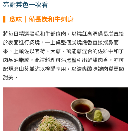
亮點菜色一次看
▍啟味｜備長炭和牛刺身
將每日精選黑毛和牛部位肉，以燒紅高溫備長炭直接
於表面進行炙燒，一上桌整個炭燒燻香直接撲鼻而
來，上頭佐以茗荷、大蔥、萬能蔥混合的佐料中和了
肉品油脂感，此道料理可沾黑鹽引出鮮甜肉香，亦可
配現磨山葵並沾以橙醋享用，以清爽酸味讓肉質更顯
甜美，