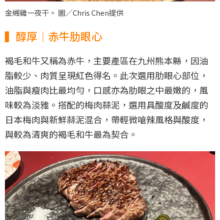
金緗雞一夜干。 圖／Chris Chen提供
▍醇厚｜赤牛肋眼心
褐毛和牛又稱為赤牛，主要產區在九州熊本縣，因油
脂較少、肉質呈現紅色得名。此次選用肋眼心部位，
油脂與瘦肉比最均勻，口感亦為肋眼之中最嫩的，風
味較為淡雅。搭配的梅肉蒜泥，選用具酸度及鹹度的
日本梅肉與新鮮蒜泥混合，帶輕微嗆辣風格與酸度，
與較為清爽的褐毛和牛最為契合。