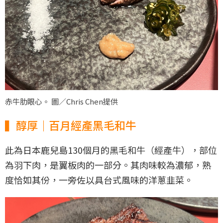
赤牛肋眼心。 圖／Chris Chen提供
▍醇厚｜百月經產黑毛和牛
此為日本鹿兒島130個月的黑毛和牛（經產牛），部位
為羽下肉，是翼板肉的一部分。其肉味較為濃郁，熟
度恰如其份，一旁佐以具台式風味的洋蔥韭菜。