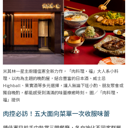
米其林一星主廚鍾佳憲全新力作，「肉料理‧福」大人系小料
理，以肉為主題的晚酌屋，結合豐富的日本酒、威士忌
Highball、果實酒等多元選擇，讓人無論下班小酌、朋友聚會或
獨自晚酌，都能感受到滿滿的味蕾療癒時刻。 圖／「肉料理‧
福」提供
肉控必訪！五大面向菜單一次收服味蕾
鍾佳憲目前手中執掌三間餐廳，各自搶佔不同客群屬