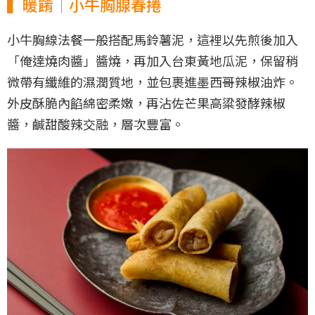
▍暖餚｜小牛胸腺春捲
小牛胸線法餐一般搭配馬鈴薯泥，這裡以先煎後加入
「俺達燒肉醬」醬燒，再加入台東黃地瓜泥，保留稍
微帶有纖維的濕潤質地，並包裹進墨西哥辣椒油炸。
外皮酥脆內餡綿密柔嫩，再沾佐芒果高粱發酵辣椒
醬，鹹甜酸辣交融，層次豐富。