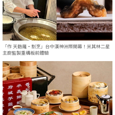
「作 天麩羅・割烹」台中漢神洲際開幕！米其林二星
主廚監製重構板前體驗