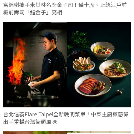
富錦樹攜手米其林名廚金子司！僅十席、正統江戶前
板前壽司「鮨金子」亮相
台北信義Flare Taipei全新晚間菜單！中菜主廚蔡慈偉
出手重構台灣街頭風味