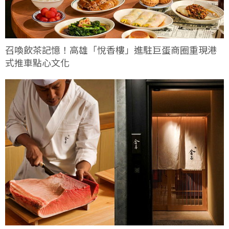
召喚飲茶記憶！高雄「悅香樓」進駐巨蛋商圈重現港
式推車點心文化