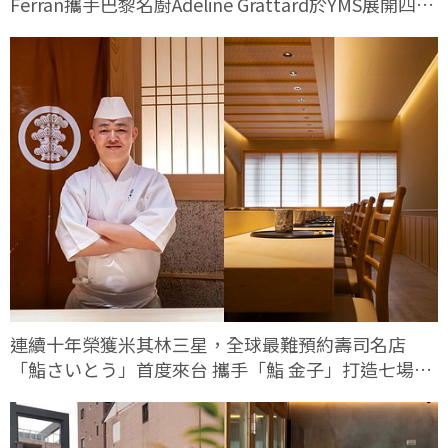
Ferran攜手巴黎名廚Adeline Grattard於YMS展開四手
料理對話
連續十年榮獲米其林三星，全球最難預約壽司名店
「鮨さいとう」首度來台 攜手「鮨 金子」打造七場限
定客座餐會