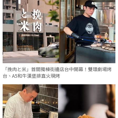
「挽肉と米」首間獨棟街邊店台中開幕！雙環劇場烤
台、A5和牛漢堡排直火現烤