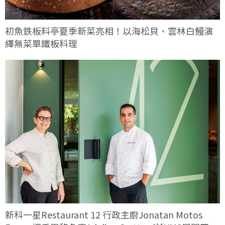
初魚鉄板料亭夏季新菜亮相！以海松貝、雲林白鰻演
繹無菜單鐵板料理
新科一星Restaurant 12 行政主廚Jonatan Motos