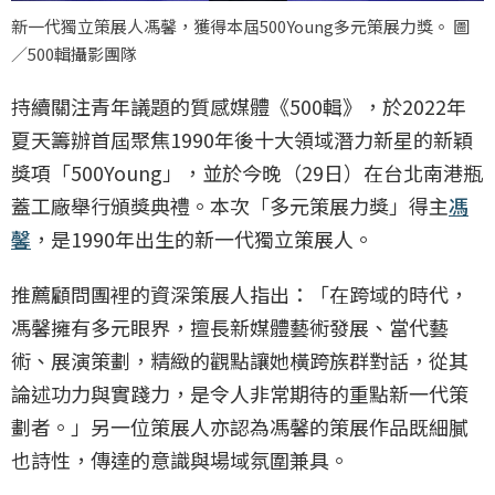
新一代獨立策展人馮馨，獲得本屆500Young多元策展力獎。 圖
／500輯攝影團隊
持續關注青年議題的質感媒體《500輯》，於2022年
夏天籌辦首屆聚焦1990年後十大領域潛力新星的新穎
獎項「500Young」，並於今晚（29日）在台北南港瓶
蓋⼯廠舉行頒獎典禮。本次「多元策展力獎」得主
馮
馨
，是1990年出生的新一代獨立策展人。
推薦顧問團裡的資深策展人指出：「在跨域的時代，
馮馨擁有多元眼界，擅長新媒體藝術發展、當代藝
術、展演策劃，精緻的觀點讓她橫跨族群對話，從其
論述功力與實踐力，是令人非常期待的重點新一代策
劃者。」另一位策展人亦認為馮馨的策展作品既細膩
也詩性，傳達的意識與場域氛圍兼具。