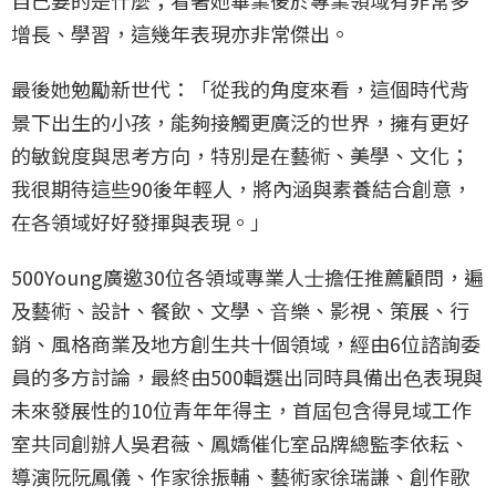
自己要的是什麼；看著她畢業後於專業領域有非常多
增長、學習，這幾年表現亦非常傑出。
最後她勉勵新世代：「從我的角度來看，這個時代背
景下出生的小孩，能夠接觸更廣泛的世界，擁有更好
的敏銳度與思考方向，特別是在藝術、美學、文化；
我很期待這些90後年輕人，將內涵與素養結合創意，
在各領域好好發揮與表現。」
500Young廣邀30位各領域專業⼈⼠擔任推薦顧問，遍
及藝術、設計、餐飲、文學、⾳樂、影視、策展、行
銷、風格商業及地⽅創⽣共十個領域，經由6位諮詢委
員的多⽅討論，最終由500輯選出同時具備出⾊表現與
未來發展性的10位青年年得主，首屆包含得見域工作
室共同創辦⼈吳君薇、鳳嬌催化室品牌總監李依耘、
導演阮阮鳳儀、作家徐振輔、藝術家徐瑞謙、創作歌