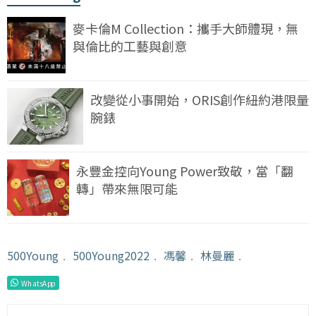
麥卡倫M Collection：攜手大師體現，無
與倫比的工藝與創意
改變從小事開始，ORIS創作紐約港限量
腕錶
永豐金控向Young Power致敬，當「翻
轉」帶來無限可能
500Young
﹒
500Young2022
﹒
馮馨
﹒
林曼麗
﹒
WhatsApp