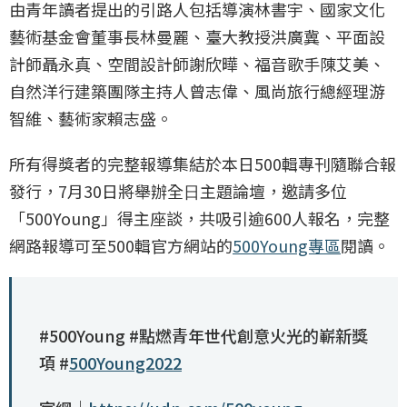
由青年讀者提出的引路人包括導演林書宇、國家⽂化
藝術基金會董事長林曼麗、臺⼤教授洪廣冀、平面設
計師聶永真、空間設計師謝欣曄、福音歌⼿陳艾美、
⾃然洋⾏建築團隊主持人曾志偉、風尚旅行總經理游
智維、藝術家賴志盛。
所有得獎者的完整報導集結於本日500輯專刊隨聯合報
發行，7月30日將舉辦全⽇主題論壇，邀請多位
「500Young」得主座談，共吸引逾600人報名，完整
網路報導可至500輯官方網站的
500Young專區
閱讀。
#500Young #點燃青年世代創意火光的嶄新獎
項 #
500Young2022