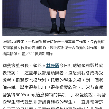
馮馨致詞表示，一場展覽背後仰賴著一群專業工作者，包含藝術
家到策展人彼此的溝通協作，因此感謝過去合作過的創作者、機
構與夥伴。 圖／500輯攝影團隊
國藝會董事長、領路人
林曼麗
今日則透過預錄影片發
表致詞：「這些年我都是頒獎者，沒想到我會成為受
獎者，很驚訝也很欣慰，托我的學生之福，對一個老
師來講，學生得獎比自己得獎還要欣慰，非常恭喜馮
馨獲得500Young這麼獨特的獎項。」林曼麗說，馮馨
從學生時代就是非常認真積極的學生，一直非常清楚