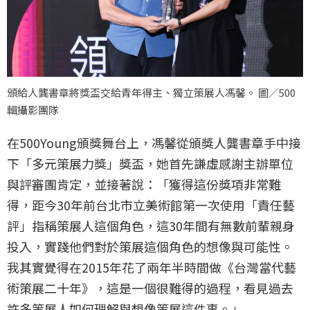
頒給人龔書章將獎盃交給青年得主、獨立策展人馮馨。 圖／500
輯攝影團隊
在500Young頒獎舞台上，馮馨從頒獎人龔書章手中接
下「多元策展力獎」獎盃，她首先謙虛感謝主辦單位
與評審團肯定，並接著說：「獲得這份獎項非常難
得，距今30年前台北市立美術館第一次使用「責任藝
評」指稱策展人這個角色，這30年間有無數前輩親身
投入，實踐他們對於策展這個角色的想像與可能性。
我其實覺得在2015年花了兩年半時間做《台灣當代藝
術策展二十年》，這是一個很難得的過程，看見過去
許多策展人如何理解與想像策展這件事。」