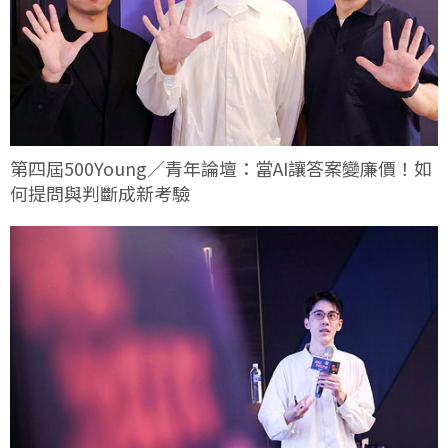
第四屆500Young／青年論壇：當AI讓答案變廉價！如
何提問與判斷成新考驗