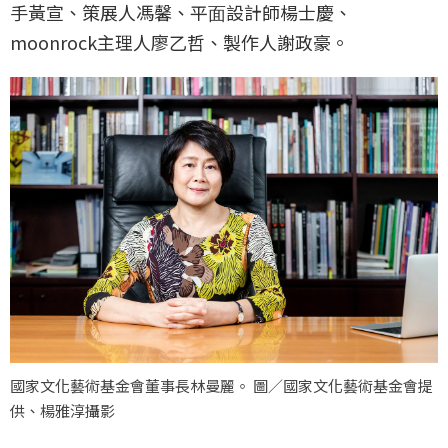
⼿黃宣、策展⼈馮馨、平⾯設計師楊士慶、
moonrock主理⼈廖乙哲、製作人謝政豪。
國家文化藝術基金會董事長林曼麗。 圖／國家文化藝術基金會提
供、楊雅淳攝影