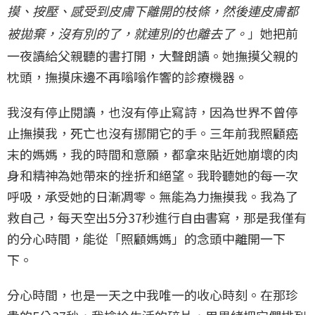
摸、按壓、感受到皮膚下離開的枝條，然後連皮膚都
」她把前
被拋棄，沒有別的了，就連別的也離去了。
一夜讀給父親聽的書打開，大聲朗讀。她撫摸父親的
枕頭，撫摸床邊不再嗡嗡作響的診療機器。
我沒有停止閱讀，也沒有停止寫詩，因為世界不曾停
止撫摸我，死亡也沒有挪開它的手。三年前我照顧癌
末的媽媽，我的時間和意願，都拿來貼近她崩壞的肉
身和精神為她帶來的挫折和絕望。我聆聽她的每一次
呼吸，承受她的日漸凋零。無能為力撫摸我。我為了
救自己，每天空出5分37秒進行自由書寫，那是我僅有
的分心時間，能從「照顧媽媽」的念頭中離開一下
下。
分心時間，也是一天之中我唯一的收心時刻。在那珍