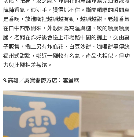
切段、扭身、滾芝麻。炸開花的馬蹄炸濾完油後散發
陣陣香氣，很沉手，燙得抓不住。撕開麵糰的瞬間真
是香啊，放進嘴裡越嚼越有勁，越嚼越甜，老麵香氣
在口中四散開來，外殼因為高溫與糖，咬的嘎崩嘎崩
脆。老闆在炸好後會送上市場路中間的攤上，交由妻
子販售，攤上另有炸麻花、白豆沙餅、咖哩餅等傳統
福州式甜點，鄰近一攤較有名氣，產品也相似，但功
力與此攤相差甚遠。
9.高雄／吳寶春麥方店：雲蛋糕