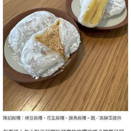
陳記麻糬：綠豆麻糬、花生麻糬、旗魚麻糬。圖／高靜玉提供