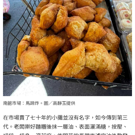
南館市場：馬蹄炸。圖／高靜玉提供
在市場賣了七十年的小攤並沒有名字，如今傳到第三
代。老闆擀好麵糰後抹一層油、表面灑滿糖，按壓、