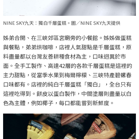
NINE SKY九天：獨白千層蛋糕。圖／NINE SKY九天提供
姊弟合開、在三峽郊區宮廟旁的小餐館。姊姊做蛋糕
與餐點，弟弟烘咖啡，店裡人氣甜點是千層蛋糕，原
料盡量都以台灣友善耕種食材為主，口味迥異於市
面。全手工製作、高達42層的各款千層蛋糕是這裡的
主力甜點，從當季水果到梅爾檸檬、三峽特產碧螺春
口味都有。店裡的純白千層蛋糕「獨白」，全台只有
這裡吃得到。餅皮以蛋白製作，中間塗層則盡量以白
色為主體，例如椰子，每口都能嘗到新鮮度。