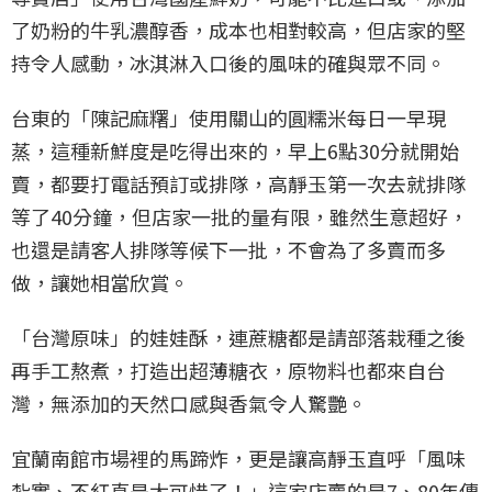
了奶粉的牛乳濃醇香，成本也相對較高，但店家的堅
持令人感動，冰淇淋入口後的風味的確與眾不同。
台東的「陳記麻糬」使用關山的圓糯米每日一早現
蒸，這種新鮮度是吃得出來的，早上6點30分就開始
賣，都要打電話預訂或排隊，高靜玉第一次去就排隊
等了40分鐘，但店家一批的量有限，雖然生意超好，
也還是請客人排隊等候下一批，不會為了多賣而多
做，讓她相當欣賞。
「台灣原味」的娃娃酥，連蔗糖都是請部落栽種之後
再手工熬煮，打造出超薄糖衣，原物料也都來自台
灣，無添加的天然口感與香氣令人驚艷。
宜蘭南館市場裡的馬蹄炸，更是讓高靜玉直呼「風味
紮實、不紅真是太可惜了！」這家店賣的是7、80年傳