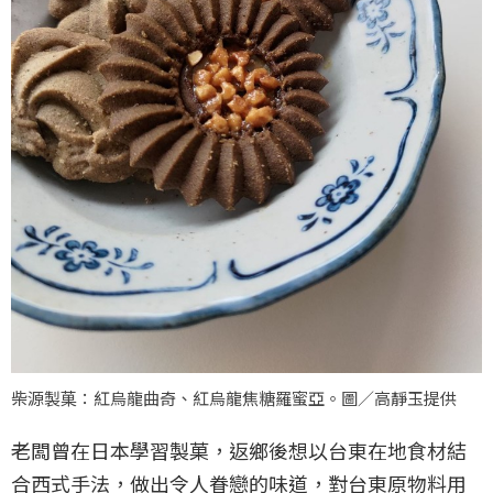
柴源製菓：紅烏龍曲奇、紅烏龍焦糖羅蜜亞。圖／高靜玉提供
老闆曾在日本學習製菓，返鄉後想以台東在地食材結
合西式手法，做出令人眷戀的味道，對台東原物料用