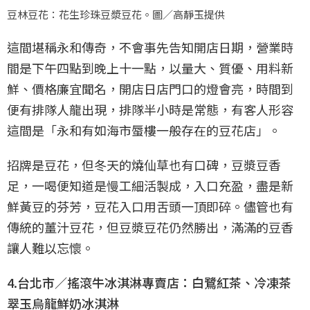
豆林豆花：花生珍珠豆漿豆花。圖／高靜玉提供
這間堪稱永和傳奇，不會事先告知開店日期，營業時
間是下午四點到晚上十一點，以量大、質優、用料新
鮮、價格廉宜聞名，開店日店門口的燈會亮，時間到
便有排隊人龍出現，排隊半小時是常態，有客人形容
這間是「永和有如海市蜃樓一般存在的豆花店」。
招牌是豆花，但冬天的燒仙草也有口碑，豆漿豆香
足，一喝便知道是慢工細活製成，入口充盈，盡是新
鮮黃豆的芬芳，豆花入口用舌頭一頂即碎。儘管也有
傳統的薑汁豆花，但豆漿豆花仍然勝出，滿滿的豆香
讓人難以忘懷。
4.台北市／搖滾牛冰淇淋專賣店：白鷺紅茶、冷凍茶
翠玉烏龍鮮奶冰淇淋