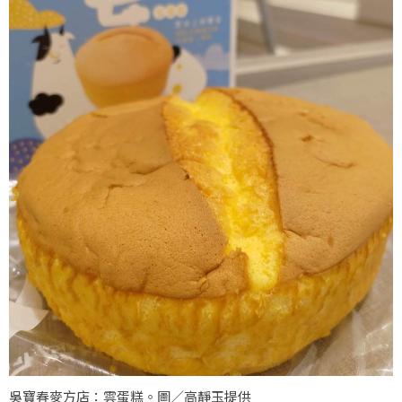
吳寶春麥方店：雲蛋糕。圖／高靜玉提供