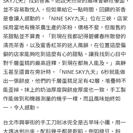
SKY九天」找到答案。她說天然茶的風味會躲在後面，
並不容易取悅人，但如果給它一點時間，回饋的茶香
是會讓人感動的。「NINE SKY九天」位在三峽，店家
採用當地有機茶農生產的茶粉，價格不斐，但販售的
茶甜點並不算貴，「到現在我都記得碧螺春所散發的
清亮茶香，以及蜜香紅茶的迷人風韻，在位置這麼偏
僻的店家能夠吃到這麼有心的甜點，讓我找到心目中
對千層蛋糕的最高詮釋，到現在都無人能及。」高靜
玉甚至還曾在旁計時，「NINE SKY九天」6秒就能做
出一張餅皮，他們的千層蛋糕足足有42層，堆疊時不
能歪掉，抹上的奶油厚度與餅皮厚度也一致，手工製
作能做到和機器測量的幾乎一樣，而且風味始終如
一，令人感動。
台北市興寧街的手工刀削冰完全是古早味小攤，用一
大塊冰剉出來，配料幾乎都是乾餡，例如綠豆、粉