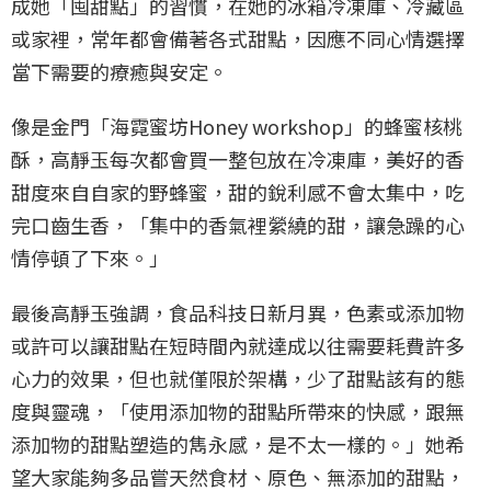
成她「囤甜點」的習慣，在她的冰箱冷凍庫、冷藏區
或家裡，常年都會備著各式甜點，因應不同心情選擇
當下需要的療癒與安定。
像是金門「海霓蜜坊Honey workshop」的蜂蜜核桃
酥，高靜玉每次都會買一整包放在冷凍庫，美好的香
甜度來自自家的野蜂蜜，甜的銳利感不會太集中，吃
完口齒生香，「集中的香氣裡縈繞的甜，讓急躁的心
情停頓了下來。」
最後高靜玉強調，食品科技日新月異，色素或添加物
或許可以讓甜點在短時間內就達成以往需要耗費許多
心力的效果，但也就僅限於架構，少了甜點該有的態
度與靈魂，「使用添加物的甜點所帶來的快感，跟無
添加物的甜點塑造的雋永感，是不太一樣的。」她希
望大家能夠多品嘗天然食材、原色、無添加的甜點，