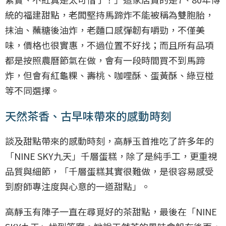
統的福建甜點，老闆堅持馬蹄炸不能被稱為雙胞胎，
抹油、蘸糖後油炸，老麵口感彈韌有嚼勁，不僅美
味，價格也很實惠，不過位置不好找；而且所有品項
都是按照農曆節氣在做，會有一段時間買不到馬蹄
炸，但會有紅龜粿、壽桃、咖哩酥、蛋黃酥、綠豆椪
等不同選擇。
天然茶香、古早味帶來的感動時刻
談及甜點帶來的感動時刻，高靜玉首推吃了許多年的
「NINE SKY九天」千層蛋糕，除了是純手工，更重視
品質與細節，「千層蛋糕其實很難做，是很容易感受
到廚師專注度與心意的一道甜點」。
高靜玉有陣子一直在尋覓好的茶甜點，最後在「NINE