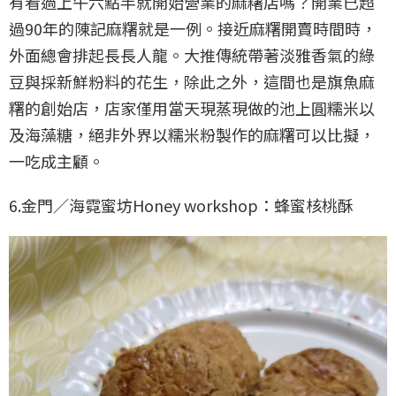
有看過上午六點半就開始營業的麻糬店嗎？開業已超
過90年的陳記麻糬就是一例。接近麻糬開賣時間時，
外面總會排起長長人龍。大推傳統帶著淡雅香氣的綠
豆與採新鮮粉料的花生，除此之外，這間也是旗魚麻
糬的創始店，店家僅用當天現蒸現做的池上圓糯米以
及海藻糖，絕非外界以糯米粉製作的麻糬可以比擬，
一吃成主顧。
6.金門／海霓蜜坊Honey workshop：蜂蜜核桃酥