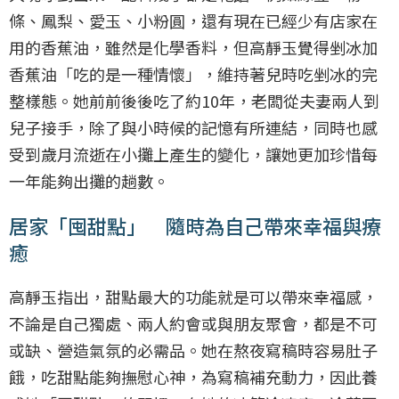
條、鳳梨、愛玉、小粉圓，還有現在已經少有店家在
用的香蕉油，雖然是化學香料，但高靜玉覺得剉冰加
香蕉油「吃的是一種情懷」，維持著兒時吃剉冰的完
整樣態。她前前後後吃了約10年，老闆從夫妻兩人到
兒子接手，除了與小時候的記憶有所連結，同時也感
受到歲月流逝在小攤上產生的變化，讓她更加珍惜每
一年能夠出攤的趟數。
居家「囤甜點」 隨時為自己帶來幸福與療
癒
高靜玉指出，甜點最大的功能就是可以帶來幸福感，
不論是自己獨處、兩人約會或與朋友聚會，都是不可
或缺、營造氣氛的必需品。她在熬夜寫稿時容易肚子
餓，吃甜點能夠撫慰心神，為寫稿補充動力，因此養