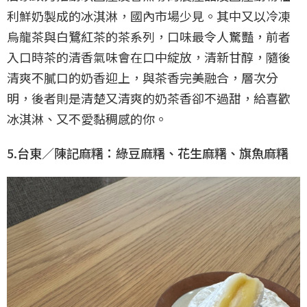
利鮮奶製成的冰淇淋，國內市場少見。其中又以冷凍
烏龍茶與白鷺紅茶的茶系列，口味最令人驚豔，前者
入口時茶的清香氣味會在口中綻放，清新甘醇，隨後
清爽不膩口的奶香迎上，與茶香完美融合，層次分
明，後者則是清楚又清爽的奶茶香卻不過甜，給喜歡
冰淇淋、又不愛黏稠感的你。
5.台東／陳記麻糬：綠豆麻糬、花生麻糬、旗魚麻糬