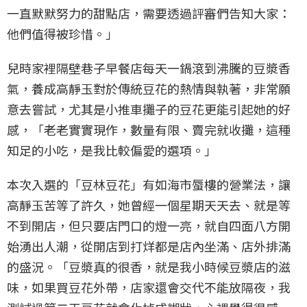
一直默默努力的甜點店，需要透過評審們告知大家：
他們值得被珍惜。」
兒時家裡隔壁巷子早餐店每天一鍋滾到沸騰的豆漿香
氣，養成高靜玉對於傳統豆花的熱情與執著，非常願
意去嘗試，尤其是小推車攤子的豆花更能引起她的好
感，「老老實實現作，數量有限、賣完就收攤，這種
知足的小吃，是我比較偏愛的選項。」
本次入選的「豆林豆花」有如海市蜃樓的營業法，讓
高靜玉苦等了許久，她曾經一個星期天天去、就是等
不到開店，但只要店門口的燈一亮，就自四面八方開
始湧出人潮，從開店到打烊都是店內坐滿、店外排滿
的盛況。「豆漿真的很香，就是我小時候豆漿店的滋
味，如果買豆花外帶，店家還會交代不能放隔夜，我