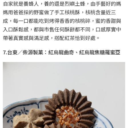
自家就是養蜂人，養的還是烈嶼土蜂，由手藝好的媽
媽用爸爸採的野蜜做了手工核桃酥，核桃含量近三
成，每一口都能吃到烤得香香的核桃碎，蜜的香甜與
入口酥鬆感，都與市售任何酥餅都不同，口感厚實中
帶著真實感與滿足感，搭配紅茶恰到好處。
7.台東／柴源製菓：紅烏龍曲奇、紅烏龍焦糖羅蜜亞