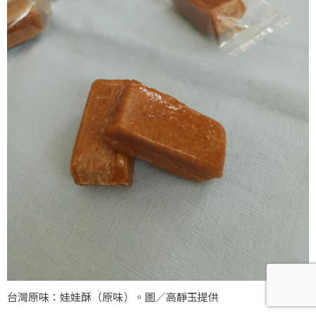
台灣原味：娃娃酥（原味）。圖／高靜玉提供