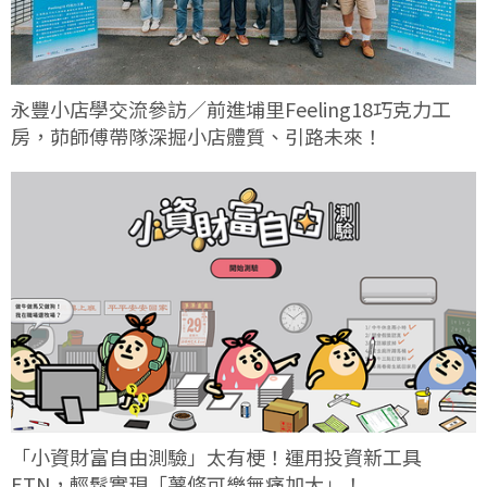
永豐小店學交流參訪／前進埔里Feeling18巧克力工
房，茆師傅帶隊深掘小店體質、引路未來！
「小資財富自由測驗」太有梗！運用投資新工具
ETN，輕鬆實現「薯條可樂無痛加大」！