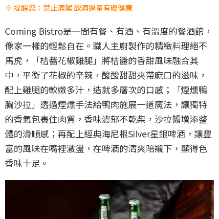
※ 提醒您：禁止酒駕 飲酒過量有礙健康
Coming Bistro是一間有餐、有酒、有溫度的餐酒館，
像家一樣的輕鬆自在。職人主廚製作的精緻料理絕不
馬虎，「桔醬花椒雞腿」將桔醬的香甜風味融合其
中，平衡了花椒的辛辣，酸酸甜甜夾帶麻口的滋味，
配上雞腿的軟嫩多汁，造就多層次的口感；「煙燻鴨
胸沙拉」透過煙燻手法給鴨肉施展一道魔法，讓獨特
的香氣包裹住肉質，香味濃郁不乾柴，沙拉醬增添整
體的滑順感；再配上經典海尼根Silver星銀啤酒，讓豐
富的風味在嘴裡激盪，在啤酒的清爽陪襯下，顯得色
香味十足。