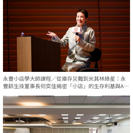
永豐小店學大師課程／從庫存災難到米其林綠星：永
豐餘生技董事長何奕佳揭密「小店」的生存利基與AI
轉型實戰