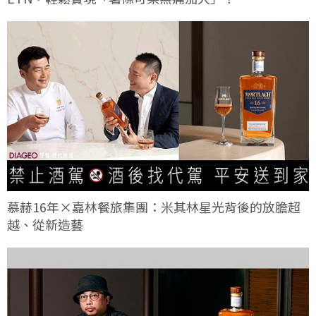
慕赫16年×嘉林餐旅集團：米其林星光背後的放膽超
越、從新造藝