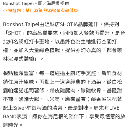
Bonshot Taipei。圖／海尼根 提供
※ 提醒您：禁止酒駕 飲酒過量有礙健康
Bonshot Taipei由姐妹店SHOTIA品牌延伸，保持對
「SHOT」的高品質要求，同時加入餐飲再提升，是台
北知名網紅打卡聖地。以墨綠色為主軸進行空間打
造，並加入大量綠色植栽，提供亦幻亦真的「都會叢
林沉浸式體驗」。
餐點種類豐富，每一道經過主廚巧手烹飪，新鮮食材
鎖住原汁原味，再點上一道道經典的下酒菜，從白松
露帕達諾起司薯條，帶皮雞腿肉，膝雞軟骨、基隆甜
不辣，滷豬大腸，玉米筍，應有盡有；鹹香滋味配著
配上Silver星銀啤酒的清爽，最是對味。周末有LIVE
BAND表演，讓你在海尼根的陪伴下，享受最愜意的放
鬆時光。