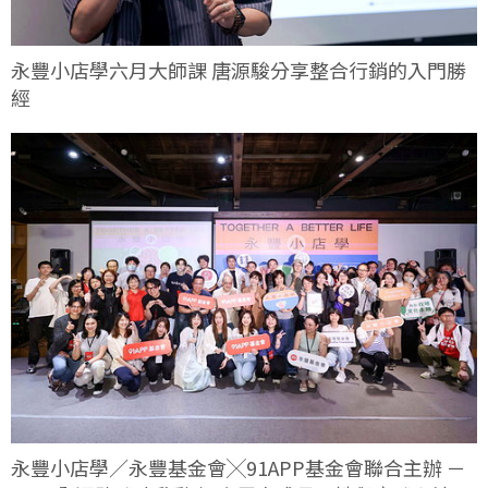
永豐小店學六月大師課 唐源駿分享整合行銷的入門勝
經
永豐小店學／永豐基金會╳91APP基金會聯合主辦 －