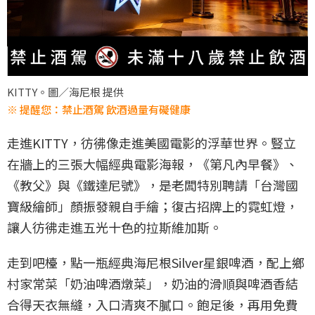
KITTY。圖／海尼根 提供
※ 提醒您：禁止酒駕 飲酒過量有礙健康
走進KITTY，彷彿像走進美國電影的浮華世界。豎立
在牆上的三張大幅經典電影海報，《第凡內早餐》、
《教父》與《鐵達尼號》，是老闆特別聘請「台灣國
寶級繪師」顏振發親自手繪；復古招牌上的霓虹燈，
讓人彷彿走進五光十色的拉斯維加斯。
走到吧檯，點一瓶經典海尼根Silver星銀啤酒，配上鄉
村家常菜「奶油啤酒燉菜」，奶油的滑順與啤酒香結
合得天衣無縫，入口清爽不膩口。飽足後，再用免費