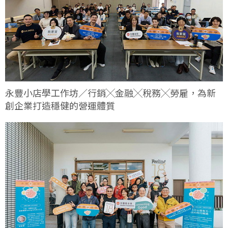
永豐小店學工作坊／行銷╳金融╳稅務╳勞雇，為新
創企業打造穩健的營運體質