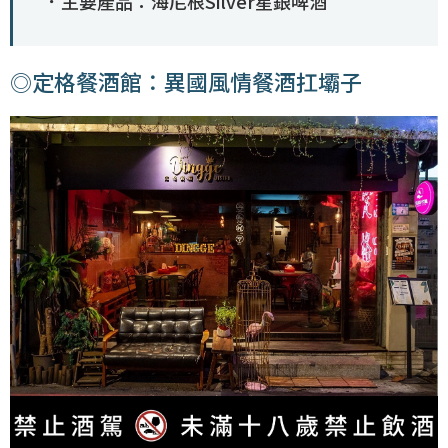
．主要產品：海尼根Silver星銀啤酒
◎定格餐酒館：異國風情餐酒扛壩子