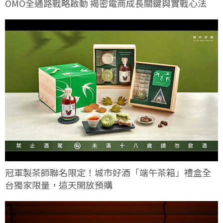
OMO全通路戰略啟動 揭密電商成長關鍵與實戰心法
冠軍製茶師聯名限定！城市好酒「端午茶箱」禮盒全
台獨家限量，這天開放預購