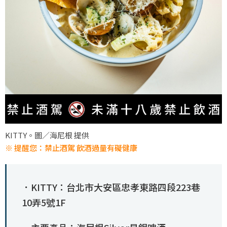
KITTY。圖／海尼根 提供
※ 提醒您：禁止酒駕 飲酒過量有礙健康
．KITTY：台北市大安區忠孝東路四段223巷
10弄5號1F