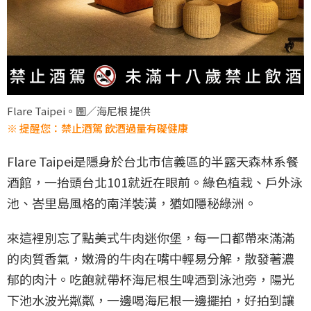
Flare Taipei。圖／海尼根 提供
※ 提醒您：禁止酒駕 飲酒過量有礙健康
Flare Taipei是隱身於台北市信義區的半露天森林系餐
酒館，一抬頭台北101就近在眼前。綠色植栽、戶外泳
池、峇里島風格的南洋裝潢，猶如隱秘綠洲。
來這裡別忘了點美式牛肉迷你堡，每一口都帶來滿滿
的肉質香氣，嫩滑的牛肉在嘴中輕易分解，散發著濃
郁的肉汁。吃飽就帶杯海尼根生啤酒到泳池旁，陽光
下池水波光粼粼，一邊喝海尼根一邊擺拍，好拍到讓