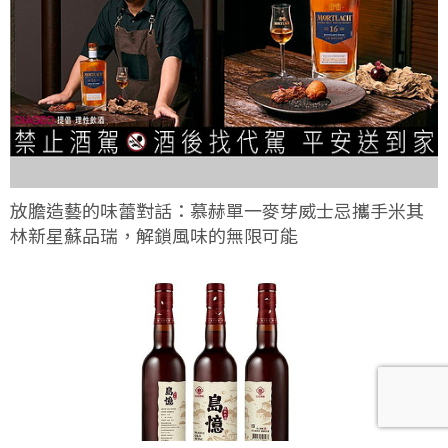
放膽造藝的味蕾對話：慕赫單一麥芽威士忌攜手米其
林新星蘇品瑞，解鎖風味的無限可能