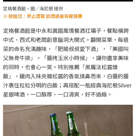
定格餐酒館。圖／海尼根 提供
※ 提醒您：禁止酒駕 飲酒過量有礙健康
定格餐酒館是中永和異國風情餐酒扛壩子，餐點橫跨
中式、西式和老闆創意腦洞大開式。翻開菜單，每道
菜的命名充滿趣味，「肥腸叔叔愛下酒」，「美國叫
父無骨牛排」，「醬烤玉米小時候」，讓你盡享美味
的同時，也會心一笑。特別推薦「黑魔法松露燉
飯」，雞肉入味夾雜松露的香氣撲鼻而來，白醬的醬
汁裹住粒粒分明的白飯；再搭配一瓶經典海尼根Silver
星銀啤酒，一口醇厚、一口清爽，好不過癮。