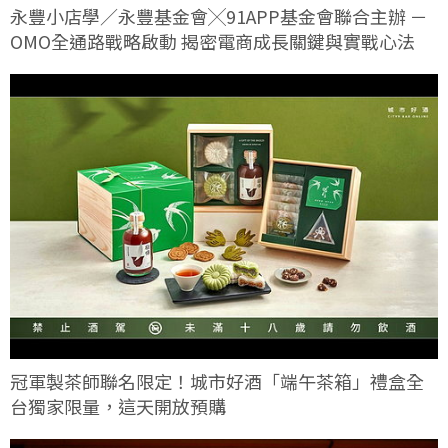
永豐小店學／永豐基金會╳91APP基金會聯合主辦 －
OMO全通路戰略啟動 揭密電商成長關鍵與實戰心法
冠軍製茶師聯名限定！城市好酒「端午茶箱」禮盒全
台獨家限量，這天開放預購