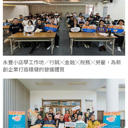
永豐小店學工作坊／行銷╳金融╳稅務╳勞雇，為新
創企業打造穩健的營運體質