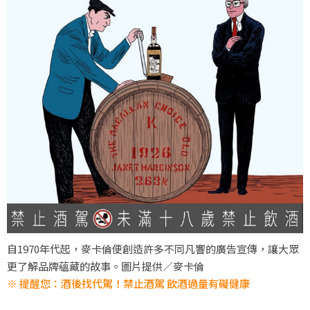
自1970年代起，麥卡倫便創造許多不同凡響的廣告宣傳，讓大眾
更了解品牌蘊藏的故事。圖片提供／麥卡倫
※ 提醒您：酒後找代駕！禁止酒駕 飲酒過量有礙健康