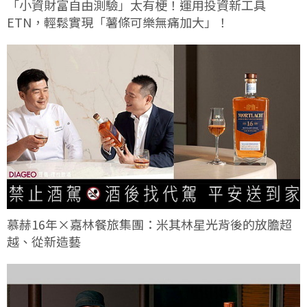
「小資財富自由測驗」太有梗！運用投資新工具
ETN，輕鬆實現「薯條可樂無痛加大」！
慕赫16年×嘉林餐旅集團：米其林星光背後的放膽超
越、從新造藝