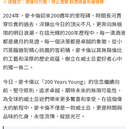
※ 提醒您：酒後找代駕！禁止酒駕 飲酒過量有礙健康
2024年，麥卡倫迎來200週年的里程碑，時間長河貫
穿珍貴的過去，淬鍊出今日的頂尖不凡，更奔向無極
限的明日浪潮。在這光輝的200年歷程中，每一滴酒液
都是歲月的見證，每一個決策都是卓越的象徵。從小
巧蒸餾器到精心挑選的雪莉桶，麥卡倫以其無與倫比
的工藝和深厚的歷史底蘊，樹立在威士忌愛好者心中
的獨一無二。
今日，麥卡倫以「200 Years Young」的信念繼續向
前，堅守原則，追求卓越，期待未來的無限可能性，
為全球的威士忌迷們帶來更多驚喜和享受。在這個偉
大的航程中，麥卡倫不僅是一款威士忌，更是時間與
品味的化身，永恆流傳，綻放光芒。