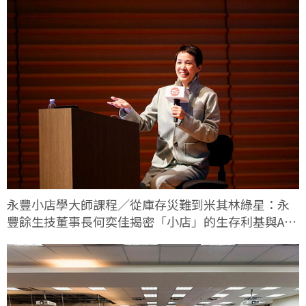
永豐小店學大師課程／從庫存災難到米其林綠星：永
豐餘生技董事長何奕佳揭密「小店」的生存利基與AI
轉型實戰