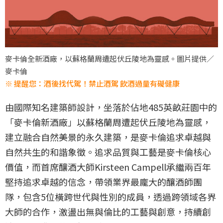
麥卡倫全新酒廠，以蘇格蘭周遭起伏丘陵地為靈感。圖片提供／
麥卡倫
※ 提醒您：酒後找代駕！禁止酒駕 飲酒過量有礙健康
由國際知名建築師設計，坐落於佔地485英畝莊園中的
「麥卡倫新酒廠」以蘇格蘭周遭起伏丘陵地為靈感，
建立融合自然美景的永久建築，是麥卡倫追求卓越與
自然共生的和諧象徵。追求品質與工藝是麥卡倫核心
價值，而首席釀酒大師Kirsteen Campell承繼兩百年
堅持追求卓越的信念，帶領業界最龐大的釀酒師團
隊，包含5位橫跨世代與性別的成員，透過跨領域各界
大師的合作，激盪出無與倫比的工藝與創意，持續創