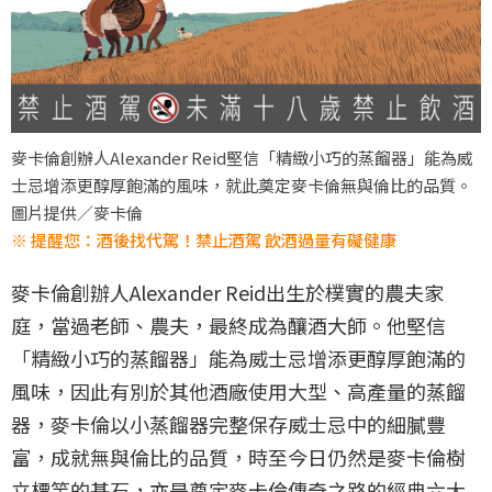
麥卡倫創辦人Alexander Reid堅信「精緻小巧的蒸餾器」能為威
士忌增添更醇厚飽滿的風味，就此奠定麥卡倫無與倫比的品質。
圖片提供／麥卡倫
※ 提醒您：酒後找代駕！禁止酒駕 飲酒過量有礙健康
麥卡倫創辦人Alexander Reid出生於樸實的農夫家
庭，當過老師、農夫，最終成為釀酒大師。他堅信
「精緻小巧的蒸餾器」能為威士忌增添更醇厚飽滿的
風味，因此有別於其他酒廠使用大型、高產量的蒸餾
器，麥卡倫以小蒸餾器完整保存威士忌中的細膩豐
富，成就無與倫比的品質，時至今日仍然是麥卡倫樹
立標竿的基石，亦是奠定麥卡倫傳奇之路的經典六大