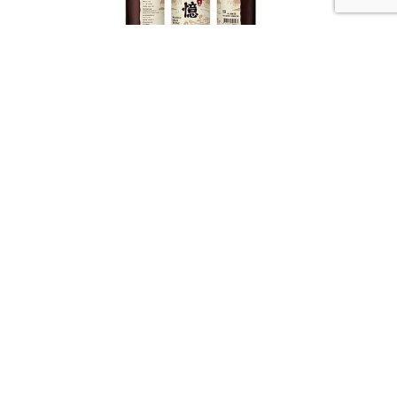
馬祖酒廠全新力作「島憶老酒」，讓風土與歲月在舌
尖綻放