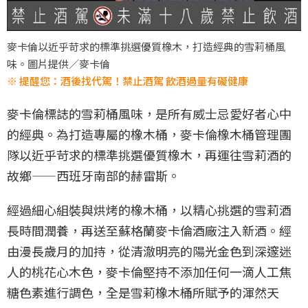
麥卡倫以近乎苛求的標準挑選優質橡木，打造經典的雪莉桶風
味。圖片提供／麥卡倫
※ 提醒您：酒後找代駕！禁止酒駕 飲酒過量有礙健康
麥卡倫標誌的雪莉桶風味，是所有威士忌愛好者心中
的經典。為打造專屬的橡木桶，麥卡倫橡木桶管理團
隊以近乎苛求的標準挑選優質橡木，再運往雪莉酒的
故鄉——西班牙南部的赫雷斯。
經過細心組裝與烘烤的橡木桶，以精心挑選的雪莉酒
長時間潤養，再送至蘇格蘭麥卡倫酒廠注入新酒。經
由漫長歲月的加持，從清澈明亮的陽光金色到深邃迷
人的桃花心木色，麥卡倫堅持不添加任何一滴人工焦
糖色素進行調色，全是雪莉橡木桶所賦予的渾然天