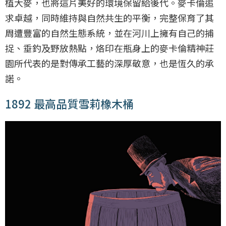
植大麥，也將這片美好的環境保留給後代。麥卡倫追
求卓越，同時維持與自然共生的平衡，完整保育了其
周遭豐富的自然生態系統，並在河川上擁有自己的捕
捉、垂釣及野放熱點，烙印在瓶身上的麥卡倫精神莊
園所代表的是對傳承工藝的深厚敬意，也是恆久的承
諾。
1892 最高品質雪莉橡木桶