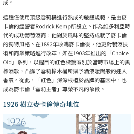
成。
這種僅使用頂級雪莉桶進行熟成的嚴謹規範，是由麥
卡倫的經營者Rodrick Kemp所設立。作為維多利亞時
代的成功葡萄酒商，他對於風味的堅持成就了麥卡倫
的獨特風格。在1892年收購麥卡倫後，他更對製酒技
術和商業策略進行改革，如在1903年推出的「Choice
Old」系列，以醒目的紅色標籤區別於當時市場上的黑
標酒款，凸顯了雪莉橡木桶所賦予酒液暖陽般的迷人
香氣。從此，「紅色」深深根植於品牌的基因中，也
成為麥卡倫「雪莉王者」尊榮不凡的象徵。
1926 樹立麥卡倫傳奇地位