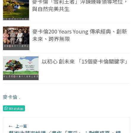
麥卡倫「雪莉王者」淬鍊臻峰領導地位，
與自然完美共生
麥卡倫200 Years Young 傳承經典、創新
未來、跨界無限
以初心 創未來 「15個麥卡倫關鍵字」
麥卡倫
﹒
WhatsApp
←
上一篇
藝術收藏家姚謙／畫作「西瓜」：對應盛夏，精