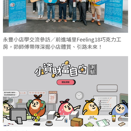
永豐小店學交流參訪／前進埔里Feeling18巧克力工
房，茆師傅帶隊深掘小店體質、引路未來！