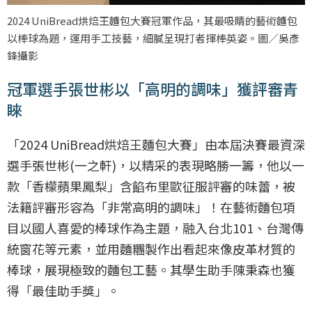
2024 UniBread烘焙王麵包大賽冠軍作品，其最吸睛的藝術麵包
以棒球為題，運用手工技藝，細膩呈現打者揮棒英姿。圖／吳彥
鋒攝影
冠軍選手張世彬以「高明的調味」獲評審青
睞
「2024 UniBread烘焙王麵包大賽」由本屆決賽最資深
選手張世彬(一之軒)，以精采的表現略勝一籌，他以一
款「香檬蘋果鳳梨」含餡布里歐征服評審的味蕾，被
法籍評審形容為「非常高明的調味」！在藝術麵包項
目以國人喜愛的棒球作為主題，融入台北101、台灣傳
統窗花等元素，並用麵糰製作出看起來像皮革材質的
棒球，展現極致的麵包工藝。其學生助手陳秉森也獲
得「最佳助手獎」。