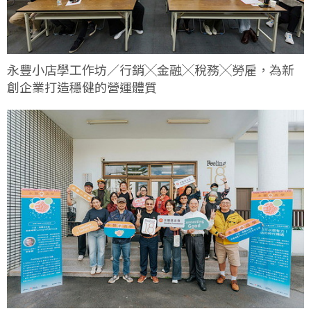
永豐小店學工作坊／行銷╳金融╳稅務╳勞雇，為新
創企業打造穩健的營運體質