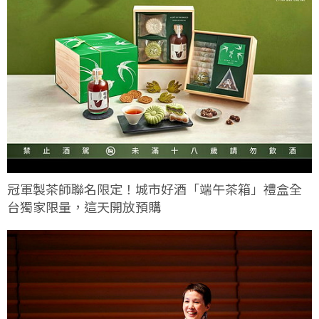
冠軍製茶師聯名限定！城市好酒「端午茶箱」禮盒全
台獨家限量，這天開放預購