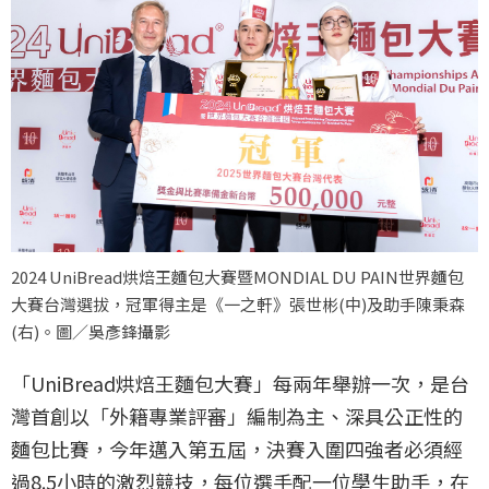
2024 UniBread烘焙王麵包大賽暨MONDIAL DU PAIN世界麵包
大賽台灣選拔，冠軍得主是《一之軒》張世彬(中)及助手陳秉森
(右)。圖／吳彥鋒攝影
「UniBread烘焙王麵包大賽」每兩年舉辦一次，是台
灣首創以「外籍專業評審」編制為主、深具公正性的
麵包比賽，今年邁入第五屆，決賽入圍四強者必須經
過8.5小時的激烈競技，每位選手配一位學生助手，在