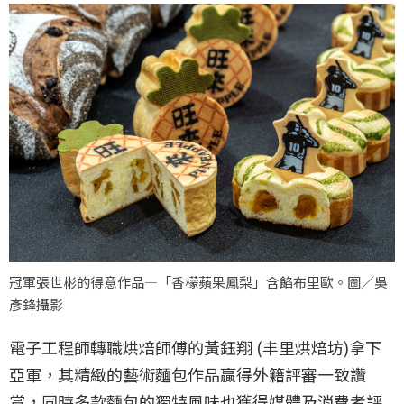
冠軍張世彬的得意作品—「香檬蘋果鳳梨」含餡布里歐。圖／吳
彥鋒攝影
電子工程師轉職烘焙師傅的黃鈺翔 (丰里烘焙坊)拿下
亞軍，其精緻的藝術麵包作品贏得外籍評審一致讚
賞，同時多款麵包的獨特風味也獲得媒體及消費者評