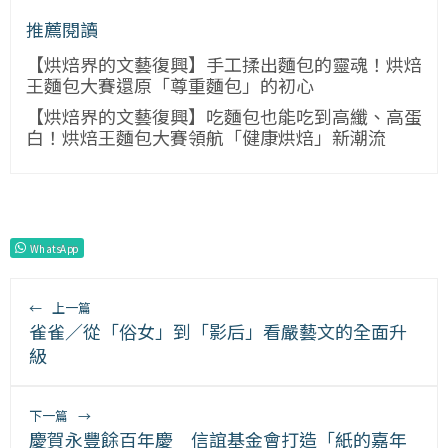
推薦閱讀
【烘焙界的文藝復興】手工揉出麵包的靈魂！烘焙
王麵包大賽還原「尊重麵包」的初心
【烘焙界的文藝復興】吃麵包也能吃到高纖、高蛋
白！烘焙王麵包大賽領航「健康烘焙」新潮流
WhatsApp
←
上一篇
雀雀／從「俗女」到「影后」看嚴藝文的全面升
級
下一篇
→
慶賀永豐餘百年慶 信誼基金會打造「紙的嘉年