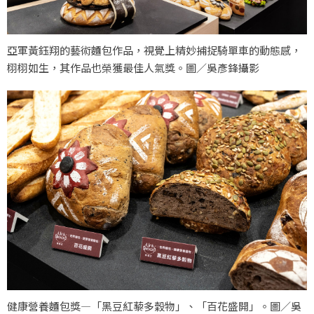
亞軍黃鈺翔的藝術麵包作品，視覺上精妙捕捉騎單車的動態感，
栩栩如生，其作品也榮獲最佳人氣獎。圖／吳彥鋒攝影
健康營養麵包獎—「黑豆紅藜多穀物」、「百花盛開」。圖／吳