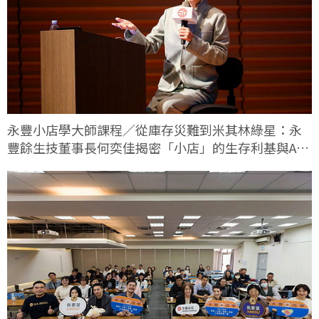
永豐小店學大師課程／從庫存災難到米其林綠星：永
豐餘生技董事長何奕佳揭密「小店」的生存利基與AI
轉型實戰