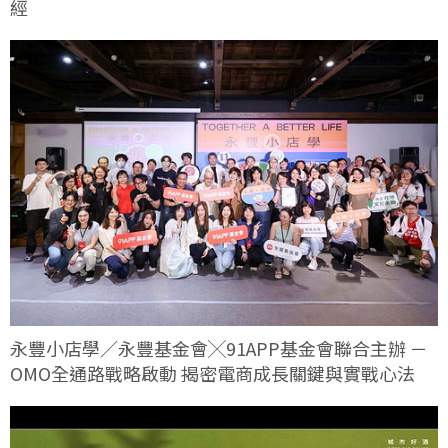
經
永豐小店學／永豐基金會╳91APP基金會聯合主辦 －
OMO全通路戰略啟動 揭密電商成長關鍵與實戰心法