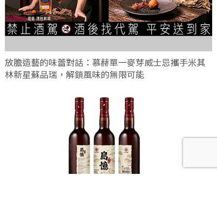
放膽造藝的味蕾對話：慕赫單一麥芽威士忌攜手米其
林新星蘇品瑞，解鎖風味的無限可能