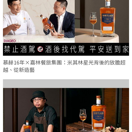
慕赫16年×嘉林餐旅集團：米其林星光背後的放膽超
越、從新造藝