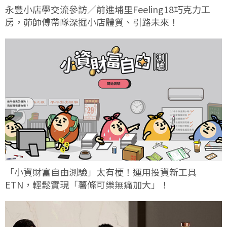
永豐小店學交流參訪／前進埔里Feeling18巧克力工
房，茆師傅帶隊深掘小店體質、引路未來！
「小資財富自由測驗」太有梗！運用投資新工具
ETN，輕鬆實現「薯條可樂無痛加大」！