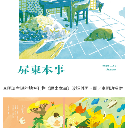
李明璁主導的地方刊物《屏東本事》改版封面。圖／李明璁提供