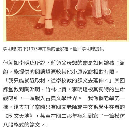
李明璁(右下)1975年拍攝的全家福。圖／李明璁提供
但就如李明璁所說，藍領父母想的盡是如何讓孩子溫
飽，能提供的閱讀資源較其他小康家庭相對有限。
「我只能就近取材，從學校教的課文去延伸。」某回
課堂教到陶淵明、竹林七賢，李明璁被其獨特的生命
觀吸引，一頭栽入古典文學世界。「我像個老學究一
樣，還去訂了當時只有國文老師或中文系學生在看的
《國文天地》，甚至在國二那年瘋狂到寫了一篇模仿
八股格式的論文。」