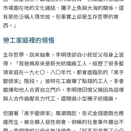
市場跟在地的文化連結、攤子上魚與大海的關係。還
有那些泛稱人情世故，但事實上卻是生存哲學的東
西。」
勞工家庭裡的領悟
生存哲學，說來抽象，李明璁卻自小就從父母身上習
得。「我爸媽原來是新光紡織廠工人，經歷了很多藍
領家庭在一九七〇、八〇年代，都會面臨到的『黑手
變頭家』階段。」彼時在工廠賺了點錢的工人，多會
選擇和他人合資自立門戶，李明璁回憶父親因為這樣
與人合作過壓克力代工、還開過小型襪子紡織廠。
但隨著「黑手變頭家」風潮興起，各式金錢遊戲也應
運而生，被合夥人惡性倒會、倒帳的社會事件層出不
窮，李明璁的父母也無法倖免，「好不容易買了小公