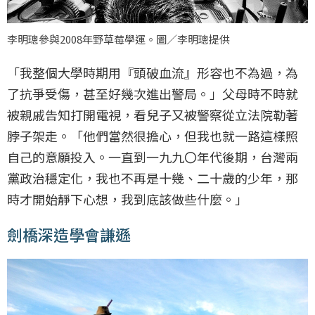
李明璁參與2008年野草莓學運。圖／李明璁提供
「我整個大學時期用『頭破血流』形容也不為過，為
了抗爭受傷，甚至好幾次進出警局。」父母時不時就
被親戚告知打開電視，看兒子又被警察從立法院勒著
脖子架走。「他們當然很擔心，但我也就一路這樣照
自己的意願投入。一直到一九九〇年代後期，台灣兩
黨政治穩定化，我也不再是十幾、二十歲的少年，那
時才開始靜下心想，我到底該做些什麼。」
劍橋深造學會謙遜