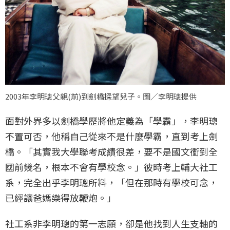
2003年李明璁父親(前)到劍橋探望兒子。圖／李明璁提供
面對外界多以劍橋學歷將他定義為「學霸」，李明璁
不置可否，他稱自己從來不是什麼學霸，直到考上劍
橋。「其實我大學聯考成績很差，要不是國文衝到全
國前幾名，根本不會有學校念。」彼時考上輔大社工
系，完全出乎李明璁所料，「但在那時有學校可念，
已經讓爸媽樂得放鞭炮。」
社工系非李明璁的第一志願，卻是他找到人生支軸的