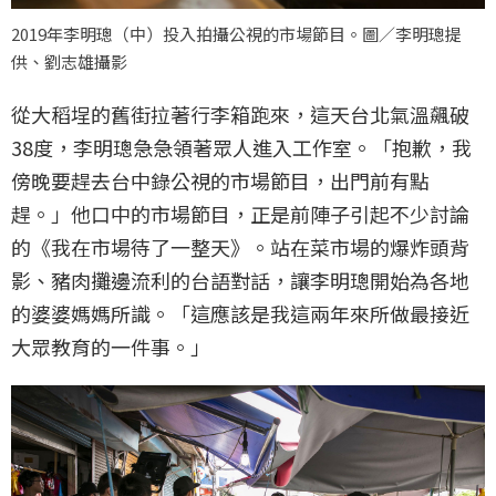
2019年李明璁（中）投入拍攝公視的市場節目。圖／李明璁提
供、劉志雄攝影
從大稻埕的舊街拉著行李箱跑來，這天台北氣溫飆破
38度，李明璁急急領著眾人進入工作室。「抱歉，我
傍晚要趕去台中錄公視的市場節目，出門前有點
趕。」他口中的市場節目，正是前陣子引起不少討論
的《我在市場待了一整天》。站在菜市場的爆炸頭背
影、豬肉攤邊流利的台語對話，讓李明璁開始為各地
的婆婆媽媽所識。「這應該是我這兩年來所做最接近
大眾教育的一件事。」