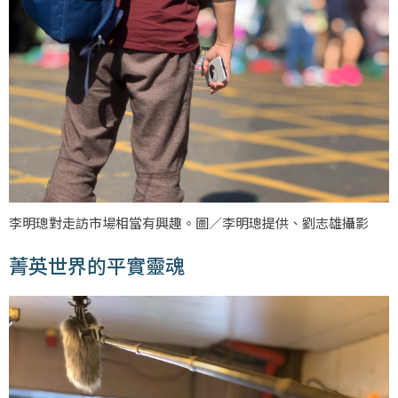
李明璁對走訪市場相當有興趣。圖／李明璁提供、劉志雄攝影
菁英世界的平實靈魂