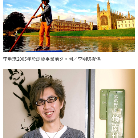
李明璁2005年於劍橋畢業前夕。圖／李明璁提供