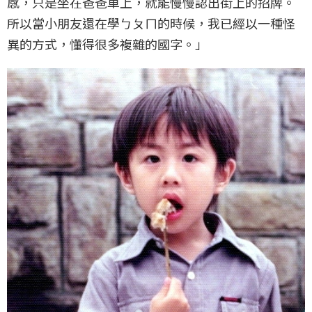
感，只是坐在爸爸車上，就能慢慢認出街上的招牌。
所以當小朋友還在學ㄅㄆㄇ的時候，我已經以一種怪
異的方式，懂得很多複雜的國字。」