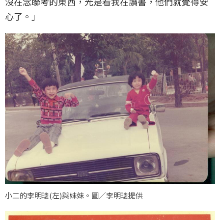
沒在念聯考的東西，光是看我在讀書，他們就覺得安
心了。」
小二的李明璁(左)與妹妹。圖／李明璁提供