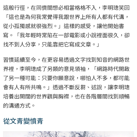
這般行徑，在同儕間想必相當格格不入，李明璁笑回
「這也是為何我常覺得我跟世界上所有人都有代溝，
從小孤獨感就很強烈。」這樣的感受，讓他開始書
寫。「我年輕時常陷在一部電影或小說裡面很久，卻
找不到人分享，只能靠把它寫成文章。」
習慣延續至今，在更容易透過文字找到知音的網路世
界裡，李明璁成了另類的意見領袖，「網路時代開啟
了另一種可能：只要你願意說，哪怕人不多，都可能
會有人有所共鳴。」透過不斷反芻、述說，讓李明璁
培養出開闊的世界觀與胸襟，也在各階層間找到順暢
的溝通方式。
從文青變憤青