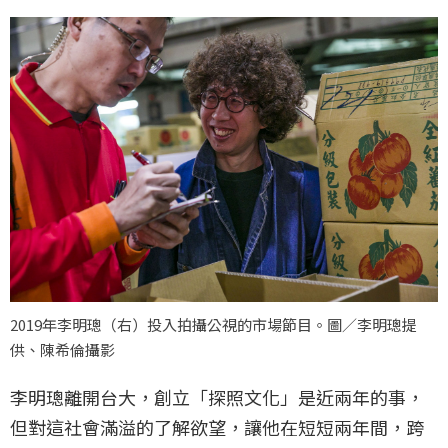
2019年李明璁（右）投入拍攝公視的市場節目。圖／李明璁提
供、陳希倫攝影
李明璁離開台大，創立「探照文化」是近兩年的事，
但對這社會滿溢的了解欲望，讓他在短短兩年間，跨