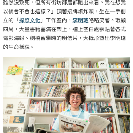
雖然沒致死，但所有街坊鄰居都跑出來看。我在想我
以後會不會也這樣？」頂著招牌爆炸頭，坐在一手創
立的「
探照文化
」工作室內，
李明璁
咯咯笑著。環顧
四周，大量書籍塞滿在架上，牆上空白處張貼著各式
電影海報、劍橋留學時的明信片，大抵形塑出李明璁
的生命樣貌。