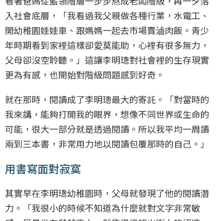
看著爸媽從藍領階層一步步熬成老闆階級，再一夕落
入社會底層，「我看過我父親做各種行業，水電工、
開幼稚園娃娃車、跟媽媽一起去市場賣滷肉飯。青少
年時期看到家裡這樣卻愛莫能助，心裡有很多無力，
父母卻沒空聆聽。」這讓李明璁對社會裡的生存現實
更為有感，也開始對階級問題感到好奇。
就在那時，閱讀成了李明璁最大的寄託。「對當時的
我來講，能夠打開我的眼界，想像不同世界或生命的
可能，很大一部分就是透過閱讀。所以我平均一周讀
兩到三本書，非常用力地以閱讀包覆那時的自己。」
用書寫面對寂寞
其實早在李明璁幼稚園時，父母就發現了他的閱讀潛
力。「我很小的時候不知道為什麼就對文字非常敏