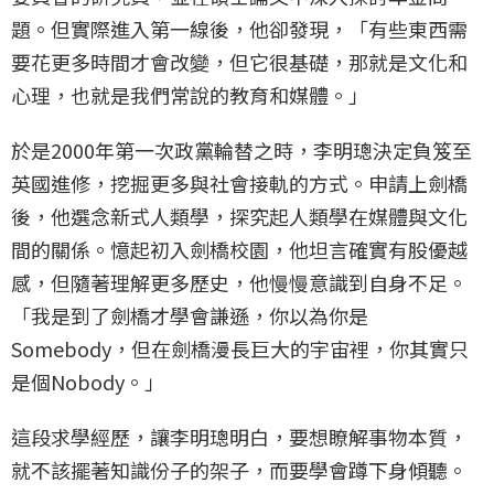
題。但實際進入第一線後，他卻發現，「有些東西需
要花更多時間才會改變，但它很基礎，那就是文化和
心理，也就是我們常說的教育和媒體。」
於是2000年第一次政黨輪替之時，李明璁決定負笈至
英國進修，挖掘更多與社會接軌的方式。申請上劍橋
後，他選念新式人類學，探究起人類學在媒體與文化
間的關係。憶起初入劍橋校園，他坦言確實有股優越
感，但隨著理解更多歷史，他慢慢意識到自身不足。
「我是到了劍橋才學會謙遜，你以為你是
Somebody，但在劍橋漫長巨大的宇宙裡，你其實只
是個Nobody。」
這段求學經歷，讓李明璁明白，要想瞭解事物本質，
就不該擺著知識份子的架子，而要學會蹲下身傾聽。