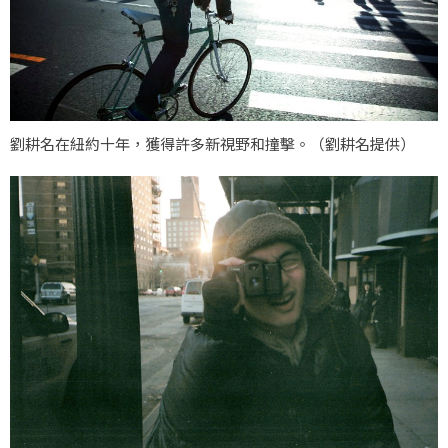
劉耕名在紐約十年，獲得許多新視野和撞擊。（劉耕名提供）