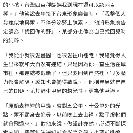
的小孩，台灣四百種蝴蝶我到現在還可以認兩百
種。」他笑說去年接下台東形象廣告時，「我整個人
發瘋似地興奮，不停分泌腎上腺素。」他將形象廣告
定調為「找回你的野」，某部分也像為自己找回兒時
的純粹。
「我從小就很愛畫圖，也很愛往山裡跑，我總覺得人
生出來就和大自然有連結，只是因為你一直生活在城
市裡，那連結被截斷了，但只要回到自然裡，很多壓
力都會解除，感知也會變得敏銳。」他稱昆蟲就是自
己的DNA，尤其野生甲蟲的趨光性，更為他著迷。
「原始森林裡的甲蟲，會對五公里、十公里外的光
點，奮不顧身去追尋。以前晚上去山裡，點了燈牠們
就會飛過來。」對他來說，做設計亦然，必須不斷探
索未知，儘管無法得知前方光亮為何，也要前進追