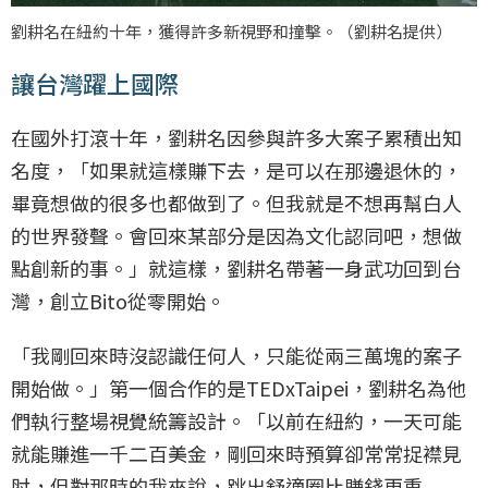
劉耕名在紐約十年，獲得許多新視野和撞擊。（劉耕名提供）
讓台灣躍上國際
在國外打滾十年，劉耕名因參與許多大案子累積出知
名度，「如果就這樣賺下去，是可以在那邊退休的，
畢竟想做的很多也都做到了。但我就是不想再幫白人
的世界發聲。會回來某部分是因為文化認同吧，想做
點創新的事。」就這樣，劉耕名帶著一身武功回到台
灣，創立Bito從零開始。
「我剛回來時沒認識任何人，只能從兩三萬塊的案子
開始做。」第一個合作的是TEDxTaipei，劉耕名為他
們執行整場視覺統籌設計。「以前在紐約，一天可能
就能賺進一千二百美金，剛回來時預算卻常常捉襟見
肘，但對那時的我來說，跳出舒適圈比賺錢更重