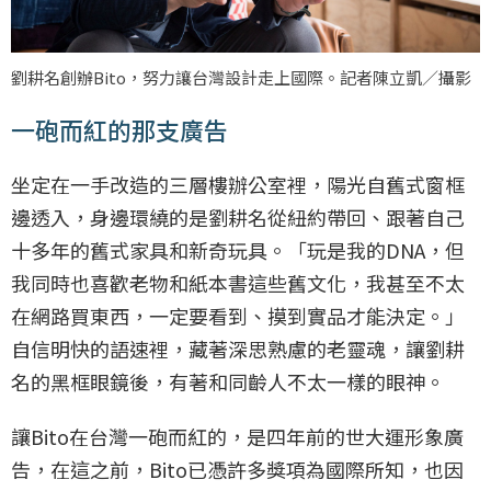
劉耕名創辦Bito，努力讓台灣設計走上國際。記者陳立凱／攝影
一砲而紅的那支廣告
坐定在一手改造的三層樓辦公室裡，陽光自舊式窗框
邊透入，身邊環繞的是劉耕名從紐約帶回、跟著自己
十多年的舊式家具和新奇玩具。「玩是我的DNA，但
我同時也喜歡老物和紙本書這些舊文化，我甚至不太
在網路買東西，一定要看到、摸到實品才能決定。」
自信明快的語速裡，藏著深思熟慮的老靈魂，讓劉耕
名的黑框眼鏡後，有著和同齡人不太一樣的眼神。
讓Bito在台灣一砲而紅的，是四年前的世大運形象廣
告，在這之前，Bito已憑許多獎項為國際所知，也因