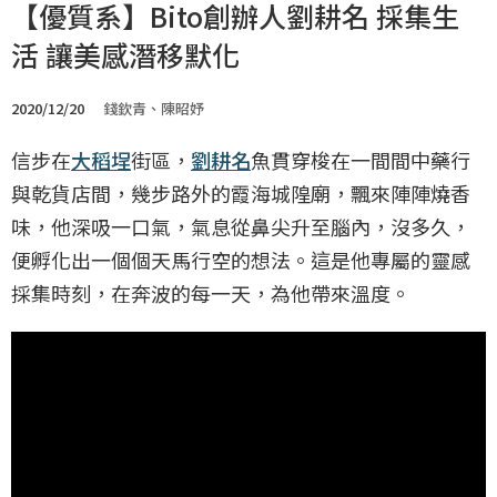
【優質系】Bito創辦人劉耕名 採集生
活 讓美感潛移默化
2020/12/20
錢欽青、陳昭妤
信步在
大稻埕
街區，
劉耕名
魚貫穿梭在一間間中藥行
與乾貨店間，幾步路外的霞海城隍廟，飄來陣陣燒香
味，他深吸一口氣，氣息從鼻尖升至腦內，沒多久，
便孵化出一個個天馬行空的想法。這是他專屬的靈感
採集時刻，在奔波的每一天，為他帶來溫度。