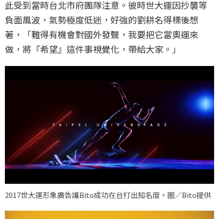
此受到當時台北市府團隊注意。彼時世大運因抄襲等
負面風波，氣勢極度低迷，好強的劉耕名得標後想
著，「難得有機會對國外發聲，我要把它當奧運來
做，將『希望』這件事視覺化，帶給大家。」
2017世大運形象廣告讓Bito成功在台打出知名度。圖／Bito提供