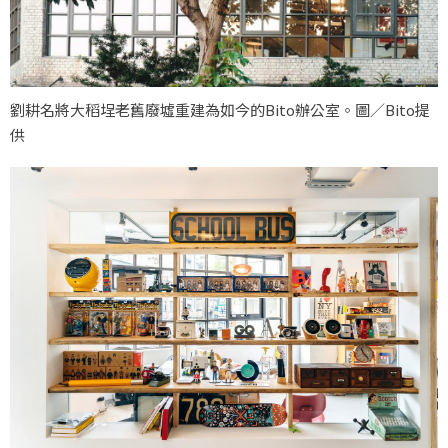
劉耕名將大稻埕老舊廢墟重建為如今的Bito辦公室。圖／Bito提
供