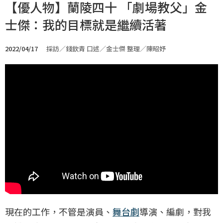
【優人物】蘭陵四十 「劇場教父」金
士傑：我的目標就是繼續活著
2022/04/17
採訪／錢欽青 口述／金士傑 整理／陳昭妤
現在的工作，不管是演員、
舞台劇
導演、編劇，對我