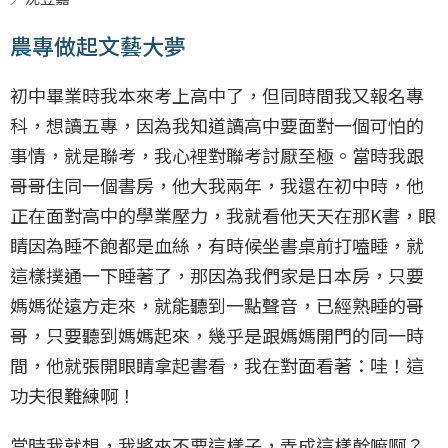
農專做起文藝大夢
初中畢業時我本來考上高中了，但同時間我又報名專
科，想讀五專，因為我知道讀高中要面對一個可怕的
事情，就是聯考，我心裡對聯考討厭至極。當時我跟
哥哥住同一個書房，他大我兩年，我還在初中時，他
正在面對高中的學業壓力，我就看他天天在那K書，眼
睛因為睡不飽都是血絲，有時候坐書桌前打嗑睡，就
這樣撲通一下睡著了，那因為我們家是日本房，只要
媽媽從遠方走來，就能聽到一點聲音，已經熟睡的哥
哥，只要聽到媽媽起來，幾乎是跟媽媽開門的同一時
間，他就張開眼睛拿起書看，我在對面看著：哇！這
功夫很難練啊！
當時我就想，我將來不要這樣子，弄成這樣幹嘛啊？