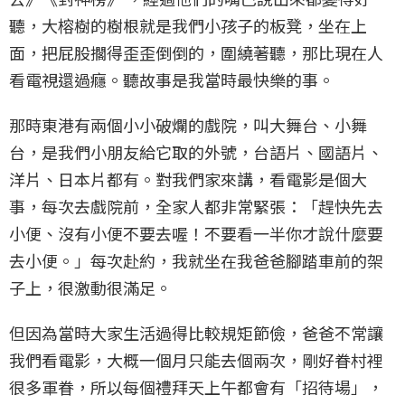
聽，大榕樹的樹根就是我們小孩子的板凳，坐在上
面，把屁股擱得歪歪倒倒的，圍繞著聽，那比現在人
看電視還過癮。聽故事是我當時最快樂的事。
那時東港有兩個小小破爛的戲院，叫大舞台、小舞
台，是我們小朋友給它取的外號，台語片、國語片、
洋片、日本片都有。對我們家來講，看電影是個大
事，每次去戲院前，全家人都非常緊張：「趕快先去
小便、沒有小便不要去喔！不要看一半你才說什麼要
去小便。」每次赴約，我就坐在我爸爸腳踏車前的架
子上，很激動很滿足。
但因為當時大家生活過得比較規矩節儉，爸爸不常讓
我們看電影，大概一個月只能去個兩次，剛好眷村裡
很多軍眷，所以每個禮拜天上午都會有「招待場」，