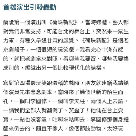
首檔演出引發轟動
蘭陵第一個演出叫《荷珠新配》，當時媒體、藝人都
對我們非常支持，可能台北的舞台上，突然來一票生
力軍，有種久旱逢甘霖的感覺。《荷珠新配》是個老
京劇段子，一個很短的玩笑戲，我看完心中滿有感
的，就把老劇拿來對照，看哪些我要留、哪些我要換
成別的，編織出另一個比較現代化的結構。
寫到第四場最玩笑跟滑稽的戲時，朋友就建議我請幾
個演員先來念念劇本，當時來了幾個世新的陌生面
孔，一個叫李國修、一個叫李天柱，兩個人上去讀，
一讀我們全部人就翻倒了、笑歪了！他倆在台上耍
寶，一點也沒客氣，咕唧來咕唧去，李國修那個身體
翻來倒去的，簡直不像人，像個節肢動物，太好玩