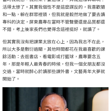
活得太慘了。其實我個性不是這麼謀反的，我喜歡隨
和一點，躲在群眾裡頭，但我就是毅然地做了要去讀
專科的決定，屏東農專在當時不管聲譽還是品質都還
不錯，考上後家長們也覺得念這裡挺好，就讀了。
但其實我沒有把課業太放在心上，因為我志不在此，
所以大多是敷衍過關，其他時間都花在我最喜歡的課
餘活動：去逛書店、看電影或打籃球，農專要念五
年，那是年輕人最青春的時候，但我一個女朋友都沒
交過，當時就醉心於讀那些課外書，文藝青年大夢就
開始了。