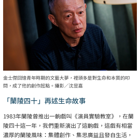
金士傑回憶青年時期的文藝大夢，裡頭多是對生命和本質的叩
問，成了他的創作起點。攝影／沈昱嘉
「蘭陵四十」再述生命故事
1983年蘭陵曾推出一齣戲叫《演員實驗教室》，在蘭
陵四十這一年，我們重新演出了這齣戲，這戲有相當
濃厚的蘭陵風味：集體創作、集思廣益且發自生活，