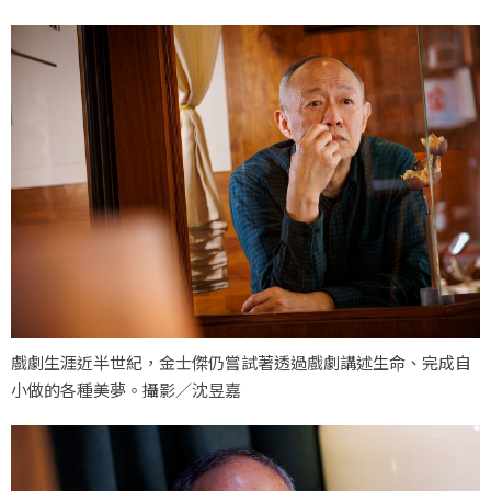
戲劇生涯近半世紀，金士傑仍嘗試著透過戲劇講述生命、完成自
小做的各種美夢。攝影／沈昱嘉