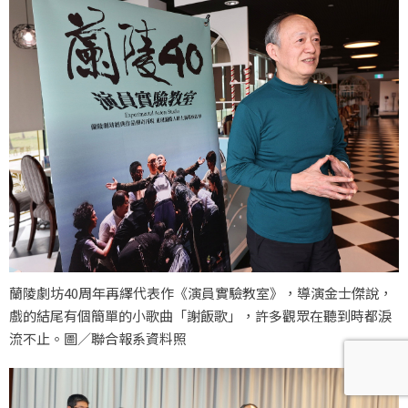
蘭陵劇坊40周年再繹代表作《演員實驗教室》，導演金士傑說，
戲的結尾有個簡單的小歌曲「謝飯歌」，許多觀眾在聽到時都淚
流不止。圖／聯合報系資料照