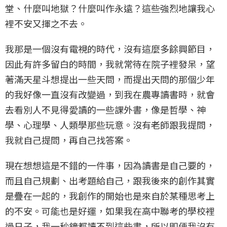
堂、什麼叫地獄？什麼叫作永遠？這些強烈地讓我心
裡不安又揮之不去。
我那是一個沒有電視的時代，沒有這麼多餘興節目，
因此有許多留白的時間，我就常待在院子裡發呆，望
著滿天星斗想提出一些天問，而提出天問的那個少年
的我好像一直沒有改變過，到我在農專讀書時，就會
去看別人不見得愛讀的一些課外書，像是哲學、神
學、心理學、人類學那些玩意。沒有老師跟我提問，
我就自己提問，再自己找答案。
現在想想這是不錯的一件事，因為讀書是自己要的，
而且自己規劃、出考題給自己，跟我後來的創作其實
是疊在一起的，我創作的開始也是來自於某種思考上
的不安。可能也是好運，如果我在高中聯考的學校裡
過日子，我一秒鐘都讀不到這些書，所以即便我沒有