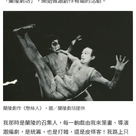
「蘭陵劇坊」，開始做跟創作有關的活動。
蘭陵劇作《懸絲人》。圖／蘭陵劇坊提供
我那時是蘭陵的召集人，每一齣戲由我來策畫、導演
跟編劇，是統籌，也是打雜，還是皮條客！我路上只