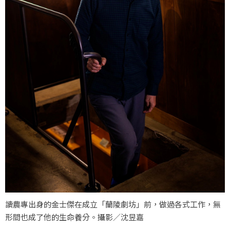
讀農專出身的金士傑在成立「蘭陵劇坊」前，做過各式工作，無
形間也成了他的生命養分。攝影／沈昱嘉