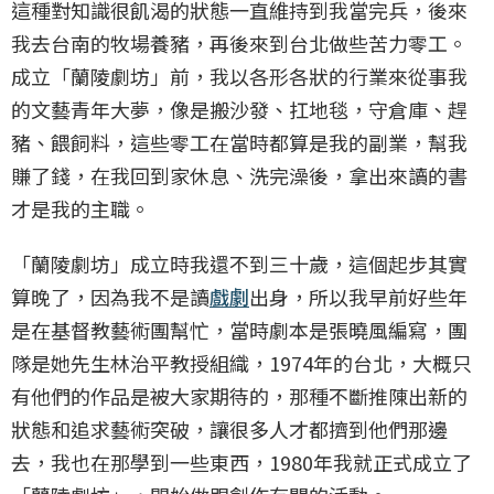
這種對知識很飢渴的狀態一直維持到我當完兵，後來
我去台南的牧場養豬，再後來到台北做些苦力零工。
成立「蘭陵劇坊」前，我以各形各狀的行業來從事我
的文藝青年大夢，像是搬沙發、扛地毯，守倉庫、趕
豬、餵飼料，這些零工在當時都算是我的副業，幫我
賺了錢，在我回到家休息、洗完澡後，拿出來讀的書
才是我的主職。
「蘭陵劇坊」成立時我還不到三十歲，這個起步其實
算晚了，因為我不是讀
戲劇
出身，所以我早前好些年
是在基督教藝術團幫忙，當時劇本是張曉風編寫，團
隊是她先生林治平教授組織，1974年的台北，大概只
有他們的作品是被大家期待的，那種不斷推陳出新的
狀態和追求藝術突破，讓很多人才都擠到他們那邊
去，我也在那學到一些東西，1980年我就正式成立了