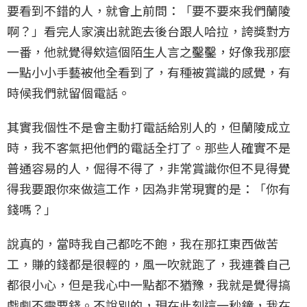
要看到不錯的人，就會上前問：「要不要來我們蘭陵
啊？」看完人家演出就跑去後台跟人哈拉，誇獎對方
一番，他就覺得欸這個陌生人言之鑿鑿，好像我那麼
一點小小手藝被他全看到了，有種被賞識的感覺，有
時候我們就留個電話。
其實我個性不是會主動打電話給別人的，但蘭陵成立
時，我不客氣把他們的電話全打了。那些人確實不是
普通容易的人，倔得不得了，非常賞識你但不見得覺
得我要跟你來做這工作，因為非常現實的是：「你有
錢嗎？」
說真的，當時我自己都吃不飽，我在那扛東西做苦
工，賺的錢都是很輕的，風一吹就跑了，我連養自己
都很小心，但是我心中一點都不猶豫，我就是覺得搞
戲劇不需要錢。不說別的，現在此刻這一秒鐘，我在