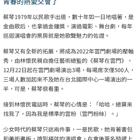
青春的熱愛交會了
蔡琴1979年以民歌手出道，數十年如一日地唱著，是
金曲歌后、也拿過金鐘獎，演過電影、舞台劇，每年
巡迴演唱會的票房就是她歌聲魅力的佐證。
蔡琴又有全新的拓展，將成為2022年雲門劇場的壓軸
秀，由林懷民親自擔任藝術總監的《蔡琴在雲門》，
12月22日起在雲門劇場演出3場，每場席次僅500人，
三場人數加起來不及她在台北國際中心一場演出的一
半，可是，蔡琴很看重。
接到林懷民電話時，蔡琴的心情是：「哈哈，總算來
找我了，因為我是標準的雲粉（雲門粉絲）。」
少女時代的蔡琴只迷兩件事，一是民歌，她背著書包
和美術畫板，擠到楊弦的演唱會，在會後簽名時遞上