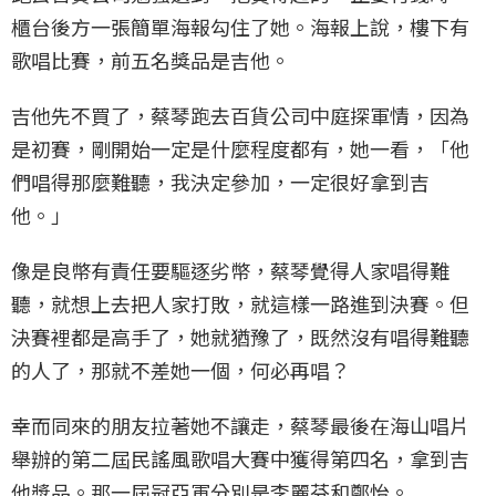
櫃台後方一張簡單海報勾住了她。海報上說，樓下有
歌唱比賽，前五名獎品是吉他。
吉他先不買了，蔡琴跑去百貨公司中庭探軍情，因為
是初賽，剛開始一定是什麼程度都有，她一看，「他
們唱得那麼難聽，我決定參加，一定很好拿到吉
他。」
像是良幣有責任要驅逐劣幣，蔡琴覺得人家唱得難
聽，就想上去把人家打敗，就這樣一路進到決賽。但
決賽裡都是高手了，她就猶豫了，既然沒有唱得難聽
的人了，那就不差她一個，何必再唱？
幸而同來的朋友拉著她不讓走，蔡琴最後在海山唱片
舉辦的第二屆民謠風歌唱大賽中獲得第四名，拿到吉
他獎品。那一屆冠亞軍分別是李麗芬和鄭怡。