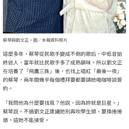
蔡琴與劉文正。圖／本報資料照片
這麼多年，蔡琴從民歌手變成不倒的歌后，中低音始
終迷人，當年就比民歌手多了成熟韻味。所以劉文正
在培養了「飛鷹三姝」後，也找上唱紅「最後一夜」
的蔡琴，兩年間幾乎每個禮拜要都要請她喝咖啡談簽
約。
「我問他為什麼要找我？他說，因為妳就是巨星。」
蔡琴說。不過劉文正建議她別再吹學生頭，要換捲捲
頭，這她不能接受。