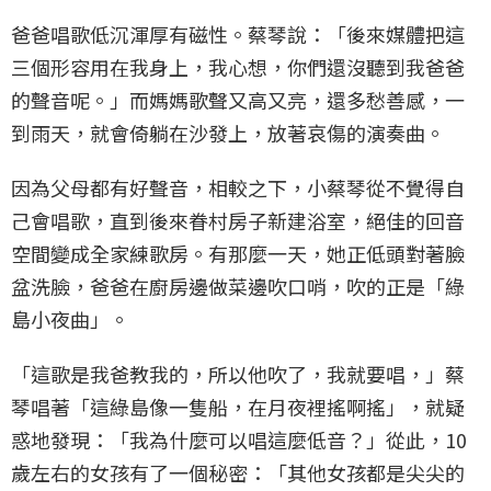
爸爸唱歌低沉渾厚有磁性。蔡琴說：「後來媒體把這
三個形容用在我身上，我心想，你們還沒聽到我爸爸
的聲音呢。」而媽媽歌聲又高又亮，還多愁善感，一
到雨天，就會倚躺在沙發上，放著哀傷的演奏曲。
因為父母都有好聲音，相較之下，小蔡琴從不覺得自
己會唱歌，直到後來眷村房子新建浴室，絕佳的回音
空間變成全家練歌房。有那麼一天，她正低頭對著臉
盆洗臉，爸爸在廚房邊做菜邊吹口哨，吹的正是「綠
島小夜曲」。
「這歌是我爸教我的，所以他吹了，我就要唱，」蔡
琴唱著「這綠島像一隻船，在月夜裡搖啊搖」，就疑
惑地發現：「我為什麼可以唱這麼低音？」從此，10
歲左右的女孩有了一個秘密：「其他女孩都是尖尖的