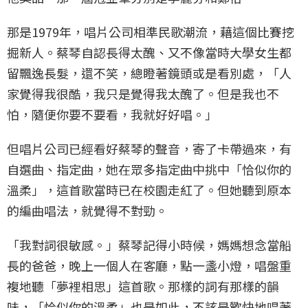
那是1979年，唱片公司相準民歌潮流，藉這個比賽挖
掘新人。蔡琴自認長得太醜、又不像當時大學女生都
留飄逸長髮，還不笑，總瞪著鏡頭或是看別處，「人
家覺得我很酷，我只是覺得我太醜了。但是我也不
怕，隨便你要不要看，我就好好唱。」
但唱片公司已經看好蔡琴的聲音，寄了卡帶過來，有
自選曲、指定曲，她在眾多指定曲中挑中「恰似你的
溫柔」，這首歌當時已在校園走紅了。但她聽到原本
的編曲唱法，就覺得不對勁。
「我對詞很敏感。」蔡琴記得小時候，媽媽想念當船
長的爸爸，晚上一個人在客廳，點一盞小燈，唱盤重
複地聽「夢裡相思」這首歌。那樣的詞有那樣的韻
味，「恰似你的溫柔」也是如此，不該是歡快地唱著