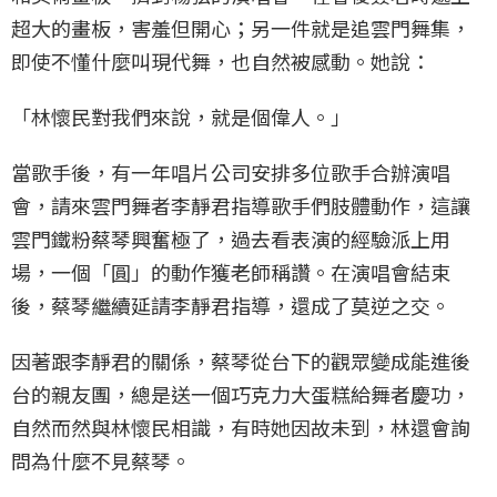
超大的畫板，害羞但開心；另一件就是追雲門舞集，
即使不懂什麼叫現代舞，也自然被感動。她說：
「林懷民對我們來說，就是個偉人。」
當歌手後，有一年唱片公司安排多位歌手合辦演唱
會，請來雲門舞者李靜君指導歌手們肢體動作，這讓
雲門鐵粉蔡琴興奮極了，過去看表演的經驗派上用
場，一個「圓」的動作獲老師稱讚。在演唱會結束
後，蔡琴繼續延請李靜君指導，還成了莫逆之交。
因著跟李靜君的關係，蔡琴從台下的觀眾變成能進後
台的親友團，總是送一個巧克力大蛋糕給舞者慶功，
自然而然與林懷民相識，有時她因故未到，林還會詢
問為什麼不見蔡琴。