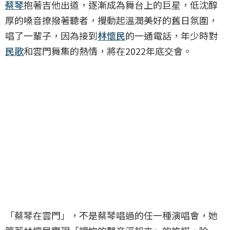
蔡琴
抱著吉他出道，逐漸成為舞台上的巨星，低沈醇
厚的嗓音撩撥著聽者，攪動起溫潤美好的舊日氛圍，
唱了一輩子，因為接到
林懷民
的一通電話，年少時對
民歌
和雲門舞集的熱情，將在2022年底交會。
「蔡琴在雲門」，不是蔡琴唱過的任一種演唱會，她