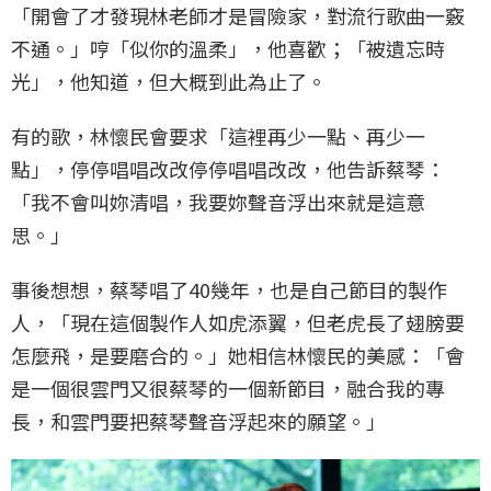
「開會了才發現林老師才是冒險家，對流行歌曲一竅
不通。」哼「似你的溫柔」，他喜歡；「被遺忘時
光」，他知道，但大概到此為止了。
有的歌，林懷民會要求「這裡再少一點、再少一
點」，停停唱唱改改停停唱唱改改，他告訴蔡琴：
「我不會叫妳清唱，我要妳聲音浮出來就是這意
思。」
事後想想，蔡琴唱了40幾年，也是自己節目的製作
人，「現在這個製作人如虎添翼，但老虎長了翅膀要
怎麼飛，是要磨合的。」她相信林懷民的美感：「會
是一個很雲門又很蔡琴的一個新節目，融合我的專
長，和雲門要把蔡琴聲音浮起來的願望。」