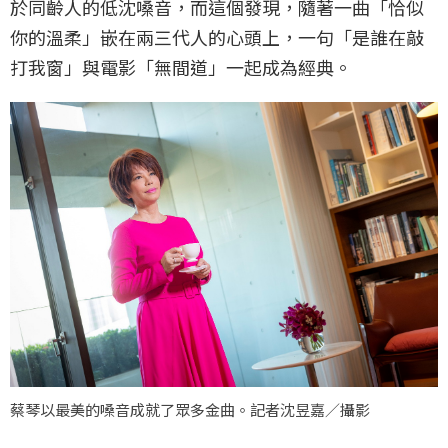
於同齡人的低沈嗓音，而這個發現，隨著一曲「恰似
你的溫柔」嵌在兩三代人的心頭上，一句「是誰在敲
打我窗」與電影「無間道」一起成為經典。
蔡琴以最美的嗓音成就了眾多金曲。記者沈昱嘉／攝影