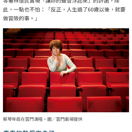
等著林懷民實現「讓妳的聲音浮起來」的許諾，除
此，一點也不怕：「反正，人生過了60歲以後，就要
做冒險的事。」
蔡琴年底在雲門演唱。圖／雲門劇場提供