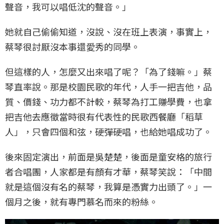
聲音，我可以唱低沈的聲音。」
她就自己偷偷知道，沒說、沒在班上表演，事實上，
蔡琴很討厭沒本事還愛秀的同學。
但這樣的人，怎麼又出來唱了呢？「為了錢嘛。」蔡
琴直率說。那是校園民歌的年代，人手一把吉他，品
質、價錢、功力都不計較，蔡琴為打工賺學費，也拿
把吉他去應徵當時很有代表性的民歌西餐廳「稻草
人」，只會四個和弦，硬彈硬唱，也給她唱成功了。
後來固定演出，前面是吳楚楚，後面是童安格的旅行
者合唱團，人家都是有顏有才華，蔡琴笑說：「中間
就是這個沒有名的蔡琴，我算是憑實力出頭了。」一
個月之後，就有專門慕名而來的粉絲。