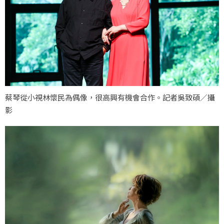
蔡琴從小視林懷民為偶像，很高興有機會合作。記者吳致碩／攝
影