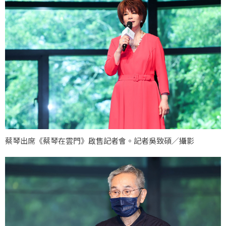
蔡琴出席《蔡琴在雲門》啟售記者會。記者吳致碩／攝影