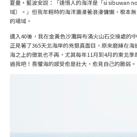
夏曼・藍波安說：「達悟人的海洋是「si sibuwan
域）。」但我年輕時的海洋瀰漫著浪漫慵懶，根本無
的場域。
邁入40後，我在金黃色沙灘與布滿火山石交接處的
正見著了365天北海岸的兇狠真面目，原來磨練在
海之上的傲氣也不再，尤其每年11月到4月的東北
過我吧！畏懼海的感受愈是壯大，愈見自己的脆弱。