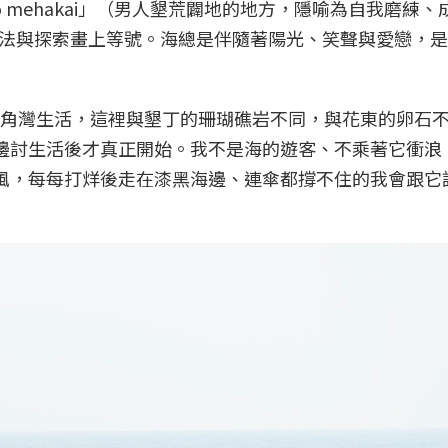
 no mehakai」（男人墾荒闢地的地方，隱喻為自我磨練
法與探索畫上等號。海總是伴隨著陽光、笑聲與愛戀，是
中角灣生活，這裡與墾丁的珊瑚礁岩不同，與花東的卵石
海邊討生活後才真正開始。我不是海的遊客、不乘著它衝浪
季風，每每打烊後走在漆黑海邊、連傘都撐不住的我會跟它