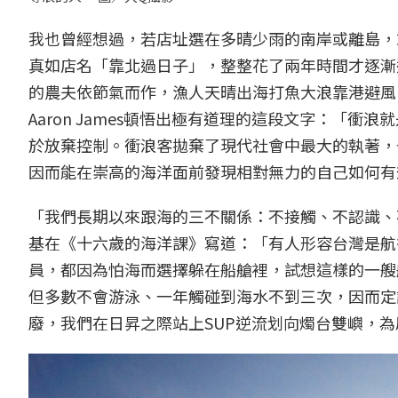
我也曾經想過，若店址選在多晴少雨的南岸或離島，
真如店名「靠北過日子」，整整花了兩年時間才逐漸
的農夫依節氣而作，漁人天晴出海打魚大浪靠港避風
Aaron James頓悟出極有道理的這段文字：「
於放棄控制。衝浪客拋棄了現代社會中最大的執著，
因而能在崇高的海洋面前發現相對無力的自己如何有
「我們長期以來跟海的三不關係：不接觸、不認識、
基在《十六歲的海洋課》寫道：「有人形容台灣是航
員，都因為怕海而選擇躲在船艙裡，試想這樣的一艘
但多數不會游泳、一年觸碰到海水不到三次，因而定
廢，我們在日昇之際站上SUP逆流划向燭台雙嶼，