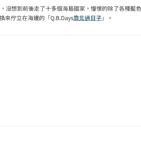
願，沒想到前後走了十多個海島國家，憧憬的除了各種藍
佇立在海邊的「Q.B.Days
靠北過日子
」。