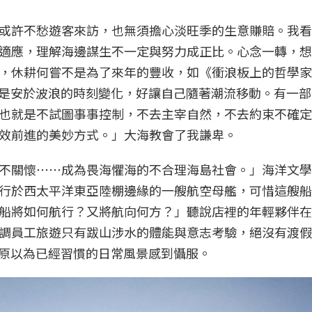
或許不愁遊客來訪，也無須擔心淡旺季的生意賺賠。我看
適應，理解海邊謀生不一定與努力成正比。心念一轉，想
，休耕何嘗不是為了來年的豐收，如《衝浪板上的哲學家
衝浪就是安於波浪的時刻變化，好讓自己隨著潮流移動。有一
也就是不試圖事事控制，不去主宰自然，不去約束不確定
效前進的美妙方式。」大海教會了我謙卑。
不關懷⋯⋯成為畏海懼海的不合理海島社會。」海洋文學
行於西太平洋東亞陸棚邊緣的一艘航空母艦，可惜這艘船
船將如何航行？又將航向何方？」聽說店裡的年輕夥伴在
調員工旅遊只有跋山涉水的體能與意志考驗，絕沒有渡假
為原以為已經習慣的日常風景感到懾服。