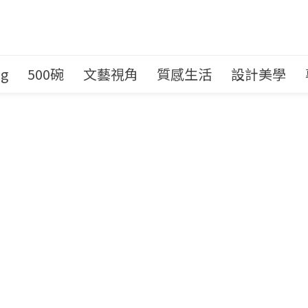
ng
500碗
文藝視角
質感生活
設計美學