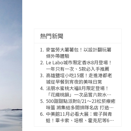
熱門新聞
麥當勞大薯薯包！以設計翻玩薯
條外帶體驗
Le Labo城市限定香水8月登場！
一年只有一次、5款必入手推薦
高雄鹽埕小吃15選！走進港都老
城從早餐到宵夜的美味日常
法朋水蜜桃大福8月限定登場！
「花織桃韻」一次品嘗六款水蜜
桃花果大福
500甜甜點派對8/21～23松菸療癒
味蕾 將集結多間排隊名店 打造靈
感創意的舞台
中美館11月必看大展：蠍子與青
蛙！畢卡索、培根、霍克尼等66
件國巨典藏亮相