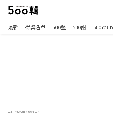
最新
得獎名單
500盤
500甜
500You
udn
/
500輯
/
質感生活