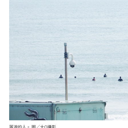
等浪的人。 圖／大Q攝影