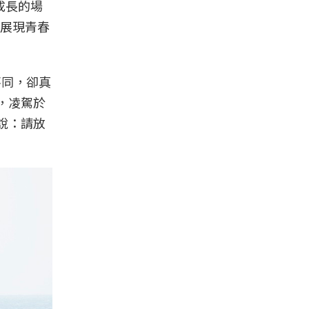
、成長的場
展現青春
不同，卻真
，凌駕於
說：請放