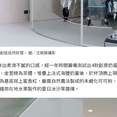
創造自然紋理。 圖／沈佩臻攝影
製作出柔滑不膩的口感，經一年時間籌備測試出4款創意奶
、金萱綠為茶體，堆疊上法式海鹽奶蓋後，於杯頂撒上現
為基底搭上蜜香紅，嚴選自然農法製成的未鹼化可可粉，
運用在地水果製作的夏日冰沙等選擇。