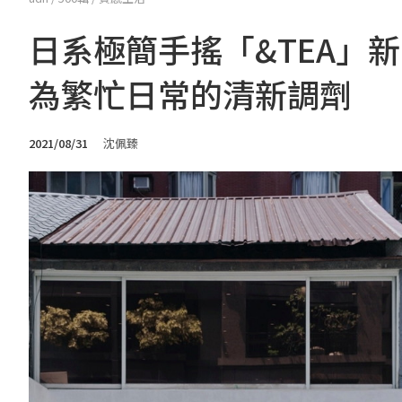
日系極簡手搖「&TEA」
為繁忙日常的清新調劑
2021/08/31
沈佩臻