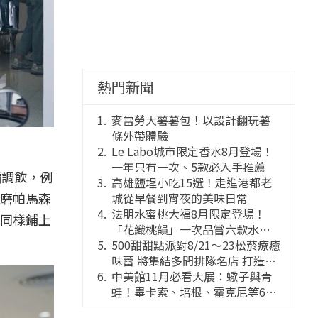
熱門新聞
麥當勞大薯薯包！以設計翻玩薯
條外帶體驗
Le Labo城市限定香水8月登場！
一年只有一次、5款必入手推薦
霜調飲，例
高雄鹽埕小吃15選！走進港都老
磨帕馬森
城從早餐到宵夜的美味日常
法朋水蜜桃大福8月限定登場！
同樣鋪上
「花織桃韻」一次品嘗六款水蜜
桃花果大福
500甜甜點派對8/21～23松菸療癒
味蕾 將集結多間排隊名店 打造靈
感創意的舞台
中美館11月必看大展：蠍子與青
蛙！畢卡索、培根、霍克尼等66
件國巨典藏亮相