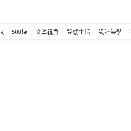
ng
500碗
文藝視角
質感生活
設計美學