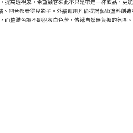
，提高透視感，希望顧客來此不只是帶走一杯飲品，更能
牆、吧台都看得見影子。外牆運用凡倫提諾藝術塗料創造
，而整體色調不跳脫灰白色階，傳遞自然無負擔的氛圍。