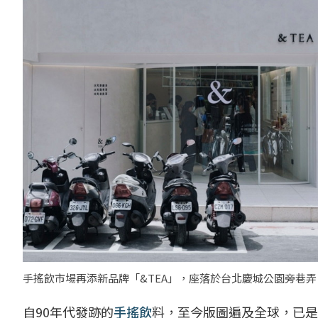
手搖飲市場再添新品牌「&TEA」，座落於台北慶城公園旁巷弄
自90年代發跡的
手搖飲
料，至今版圖遍及全球，已是