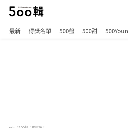
最新
得獎名單
500盤
500甜
500You
udn
/
500輯
/
質感生活