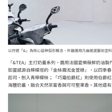
以符號「&」為核心延伸弧形概念，外牆運用凡倫提諾藝術塗料
「&TEA」主打奶蓋系列，選用法國愛樂薇鮮奶油
如靈感源自檸檬塔的「金絲霧淞金萱綠」，以四季春
起司、刨入青檸檬絲；「巧霜伯爵紅」則使用伯爵紅
海鹽奶蓋，融合天然茶蜜香與可可堅果香。其他還有