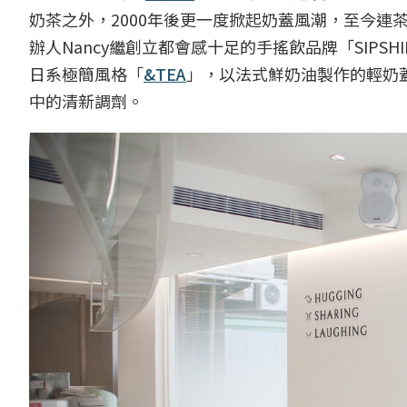
奶茶之外，2000年後更一度掀起奶蓋風潮，至今
辦人Nancy繼創立都會感十足的手搖飲品牌「SIP
日系極簡風格「
&TEA
」，以法式鮮奶油製作的輕奶
中的清新調劑。