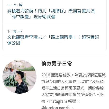
←
上一篇
斜槓魅力發燒！南北「胡撇仔」天團首度共演
「雨中戲臺」現身衛武營
下一篇
→
文化觀察者李清志／「路上觀察學」：超現實銅
像公園
倫敦男子日常
2016 起定居倫敦，熱衷於探索這座城
市與英國的大小事物。以文字及鏡頭
瞄準生活日常與街頭風光，期盼帶給
大家有別於傳統印象的英倫景色。臉
書、Instagram 帳號：
@london.nanzhi。