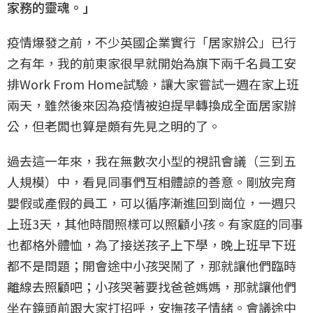
家務的靈魂。」
疫情爆發之前，不少英國企業實行「居家辦公」已行
之有年，我的前東家很早就開始為旗下兩千名員工安
排Work From Home試驗，讓大家嘗試一週在家上班
兩天，雖然後來因為疫情被迫提早轉換成全面居家辦
公，但老闆也算是頗有先見之明的了。
過去這一年來，我在無數次小型的視訊會議（三到五
人規模）中，看見同事們互相體諒的善意。剛放完育
嬰假或產假的員工，可以循序漸進回到崗位，一週只
上班3天，其他時間照樣可以照顧小孩。有家庭的同事
也都格外體恤，為了接送孩子上下學，晚上班早下班
都不是問題；開會途中小孩哭鬧了，那就讓他們臨時
離線去照顧吧；小孩哭著要找爸爸媽媽，那就讓他們
坐在鏡頭前跟大家打招呼，安撫孩子情緒。會議途中