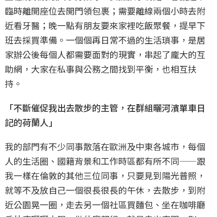
臨時離開座位去開門領包裹；需要離線兩個小時去附
近看牙醫；晚一點有朋友要來家裡吃飯聚餐，提早下
班去採買準備。一個個再日常不過的生活瑣事，是居
家辦公後每個人都需要面對的現實，串起了龐大的互
助網，大家在私事與公務之間找到平衡，也相互扶
持。
「不斷催促我出去散步的主管，在群組曬河濱單車日
記的荷蘭人」
我的部門有不少同事散落在歐洲及中東各城市，每個
人的生活圈、國籍背景和工作時區都有所不同——跟
我一樣在倫敦的其他三位同事，只要見到陽光普照，
就等不及放自己一個很長很長的午休，去散步，到附
近公園晃一圈，走去另一個社區買麵包、坐在咖啡廳