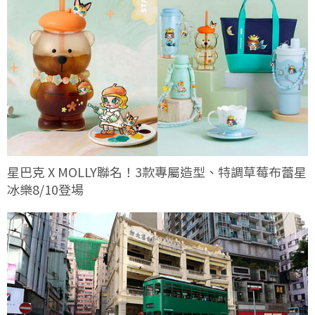
星巴克 X MOLLY聯名！3款專屬造型、特調草莓布蕾星
冰樂8/10登場