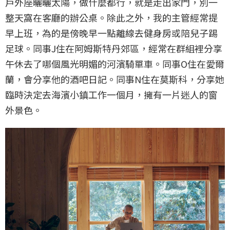
戶外座曬曬太陽，做什麼都行，就是走出家門，別一
整天窩在客廳的辦公桌。除此之外，我的主管經常提
早上班，為的是傍晚早一點離線去健身房或陪兒子踢
足球。同事J住在阿姆斯特丹郊區，經常在群組裡分享
午休去了哪個風光明媚的河濱騎單車。同事O住在愛爾
蘭，會分享他的酒吧日記。同事N住在莫斯科，分享她
臨時決定去海濱小鎮工作一個月，擁有一片迷人的窗
外景色。