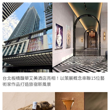
台北板橋馥華艾美酒店亮相！以策展概念串聯15位藝
術家作品打造旅宿新風景