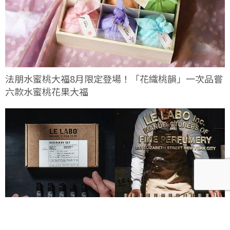
法朋水蜜桃大福8月限定登場！「花織桃韻」一次品嘗
六款水蜜桃花果大福