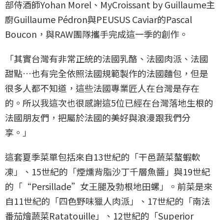
部侍酒師Yohan Morel、MyCroissant by Guillaume主
廚Guillaume Pédron與PEUSUS Caviar的Pascal
Boucon，與RAW團隊攜手完成這一季的創作。
「其實台灣有非常正統的法國乳酪、法國肉派、法國
甜點…也有完全依照法國規範製作的法國麵包，但是
很多人都不知道，這些法國專業匠人在台灣是存在
的。所以我這次也很感謝這5位已經在台灣落地生根的
法國朋友們，把屬於法國的美好與浪漫跟我們分
享。」
這套夏季菜單包括來自13世紀的「干邑蔬菜螯蝦軟
凍」、15世紀的「煙燻背脂沙丁千層魚醬」與19世紀
的「“Persillade”女王腿及勃根地田螺」。前菜是來
自11世紀的「四色野味獵人肉派」、17世紀的「南法
番茄燴蔬菜Ratatouille」、12世紀的「Superior