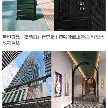
無印良品「密碼鎖」行李箱！四輪硬殼止滑拉桿箱3大
改款重點