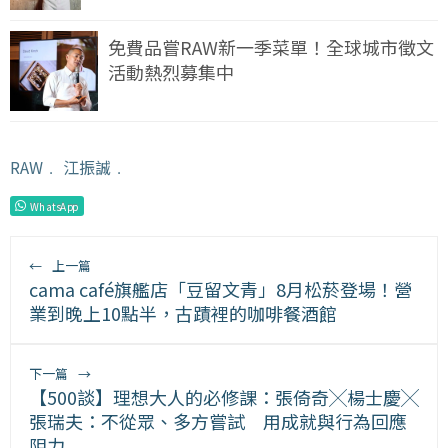
免費品嘗RAW新一季菜單！全球城市徵文
活動熱烈募集中
RAW
﹒
江振誠
﹒
WhatsApp
←
上一篇
cama café旗艦店「豆留文青」8月松菸登場！營
業到晚上10點半，古蹟裡的咖啡餐酒館
下一篇
→
【500談】理想大人的必修課：張倚奇╳楊士慶╳
張瑞夫：不從眾、多方嘗試 用成就與行為回應
阻力