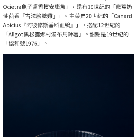
Ocietra魚子醬香檳安康魚」，還有19世紀的「龍蒿奶
油茴香『古法膀胱雞』」。主菜是20世紀的「Canard
Apicius『阿彼修斯香料血鴨』」，搭配12世紀的
「Aligot黑松露鄉村瀑布馬鈴薯」。甜點是19世紀的
「協和號1976」。