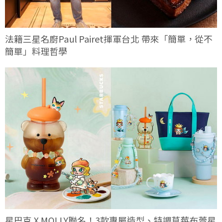
法籍三星名廚Paul Pairet揮軍台北 帶來「簡單，從不
簡單」料理哲學
星巴克 X MOLLY聯名！3款專屬造型、特調草莓布蕾星