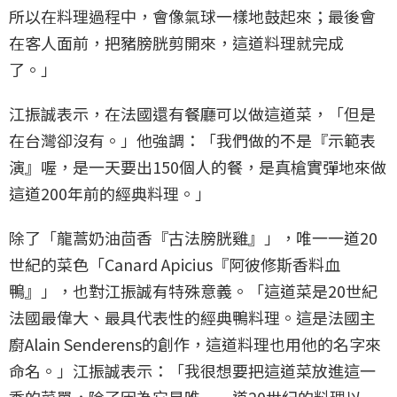
所以在料理過程中，會像氣球一樣地鼓起來；最後會
在客人面前，把豬膀胱剪開來，這道料理就完成
了。」
江振誠表示，在法國還有餐廳可以做這道菜，「但是
在台灣卻沒有。」他強調：「我們做的不是『示範表
演』喔，是一天要出150個人的餐，是真槍實彈地來做
這道200年前的經典料理。」
除了「龍蒿奶油茴香『古法膀胱雞』」，唯一一道20
世紀的菜色「Canard Apicius『阿彼修斯香料血
鴨』」，也對江振誠有特殊意義。「這道菜是20世紀
法國最偉大、最具代表性的經典鴨料理。這是法國主
廚Alain Senderens的創作，這道料理也用他的名字來
命名。」江振誠表示：「我很想要把這道菜放進這一