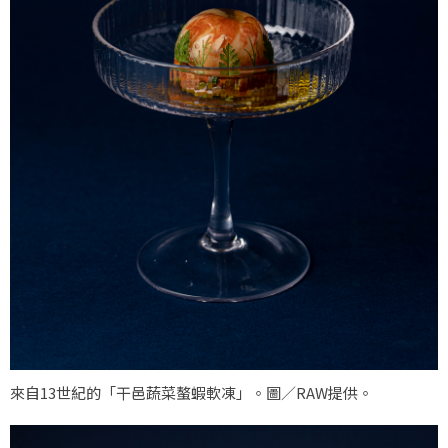
來自13世紀的「干邑蔬菜螯蝦軟凍」。圖／RAW提供。