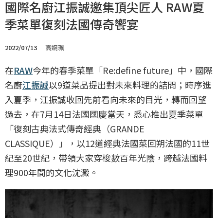
國際名廚江振誠邀集頂尖匠人 RAW夏
季菜單復刻法國傳奇饗宴
2022/07/13
高婉珮
在
RAW
今年的春季菜單「Re:define future」中，國際
名廚
江振誠
以9道菜品提出對未來料理的詰問；時序進
入夏季，江振誠收回先前看向未來的目光，轉而回望
過去，在7月14日法國國慶當天，悉心推出夏季菜單
「復刻古典法式傳奇經典（GRANDE
CLASSIQUE）」，以12道經典法國菜回朔法國的11世
紀至20世紀，帶領大家穿梭數百年光陰，跨越法國料
理900年間的文化沈澱。