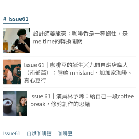
Issue61
設計師姜龍豪：咖啡香是一種嚮往，是
me time的轉換開關
Issue 61｜咖啡豆的誕生╳九間自烘店職人
（南部篇）：睦嶋 mnisland、加加家珈琲、
真心豆行
Issue 61｜演員林予晞：給自己一段coffee
break，修剪創作的思緒
Issue61
﹒
自烘咖啡館
﹒
咖啡豆
﹒