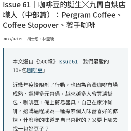
Issue 61｜咖啡豆的誕生╳九間自烘店
職人（中部篇）：Pergram Coffee、
Coffee Stopover、著手咖啡
2022/07/15
胡士恩、林亞璇
本文選自《500輯》
Issue61
「我們最愛的
10+包
咖啡豆
」
近幾年疫情限制了行動，也因為台灣咖啡市場
成熟、選擇多元齊備，越來越多人會買濾掛
包、咖啡豆，備上簡易器具，自己在家沖咖
啡。選購過程成為一種探索個人味蕾喜好的修
煉，什麼樣的味道是自己喜歡的？又要上哪去
找一包好豆子？