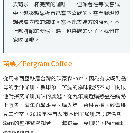
去苛求一杯完美的咖啡——但你會在每次嘗試
中，越來越靠近自己當下喜歡的、甚至發現沒
想過會喜歡的滋味。當不能去遠方的時候，不
上咖啡館的時候，選一包喜歡的豆子，我們在
家喝咖啡。
苗栗／Pergram Coffee
從馬來西亞移居台灣的陳豪森Sam，因為有次喝到岳
母的手沖咖啡、與印象中苦澀的滋味截然不同，開啟
他對探究咖啡風味的興趣。從九年前選購熟豆在網路
上販售，隔年自學烘豆、購入第一台烘豆機，經營烘
豆工作室，2019年在苗栗市區開了咖啡店；店名與
Sam的堅持緊緊扣合——精選每一克咖啡，Perfect
everygram。