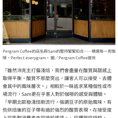
Pergram Coffee的店名與Sam的堅持緊緊扣合——精選每一克咖
啡，Perfect everygram。 圖／Pergram Coffee提供
「雖然沛克主打偏淺焙，我們會盡量在酸質與甜感上
取得平衡，酸質不那麼突出，讓客人可以接受、去體
會其中的風味層次。」相較於一昧追求某種個性或市
場流行，Sam更在乎客人對於咖啡的感受與體驗。
「早期北歐極淺焙剛流行，強調豆子的原始風味，有
些烘焙後的豆子帶有過於強烈的酸質表現，在接受度
上可能對消費者來說過於遙遠。」採購與烘焙時，