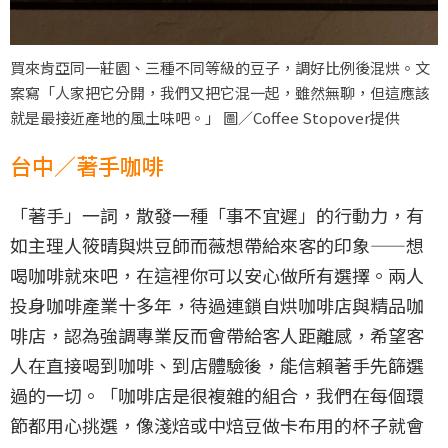
買來肯亞同一莊園、三種不同等級的豆子，調好比例後混烘。文
案寫「人家把它分開，我們又把它混一起，雖然無聊，但這應該
就是最接近產地的風土味吧。」 圖／Coffee Stopover提供
台中／著手咖啡
「著手」一詞，散發一種「事不宜遲」的行動力，有
如主理人筱晴與烘豆師而薇想帶給來客的印象——想
喝咖啡就來吧，在這裡你可以安心做所有選擇。兩人
投身咖啡產業十多年，待過連鎖自烘咖啡店與精品咖
啡店，認為強調專業反而會帶給客人距離感，希望客
人在直接喝到咖啡、到店體驗後，能信賴著手先篩選
過的一切。「咖啡店是很複雜的組合，我們在每個環
節都用心挑選，像淺焙或中焙豆做卡布用的杯子就會