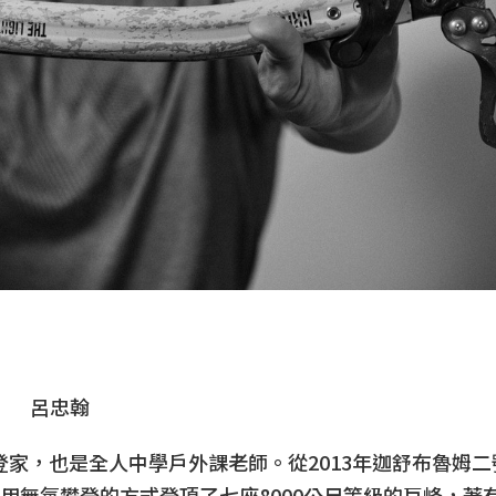
呂忠翰
登家，也是全人中學戶外課老師。從2013年迦舒布魯姆二
他用無氧攀登的方式登頂了七座8000公尺等級的巨峰，著