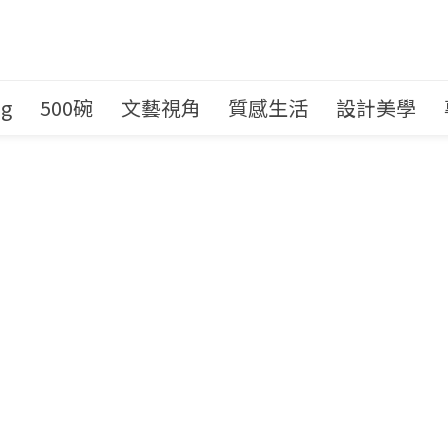
ng
500碗
文藝視角
質感生活
設計美學