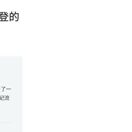
攀登的
少了一
紀流