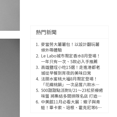
熱門新聞
麥當勞大薯薯包！以設計翻玩薯
條外帶體驗
Le Labo城市限定香水8月登場！
一年只有一次、5款必入手推薦
高雄鹽埕小吃15選！走進港都老
城從早餐到宵夜的美味日常
法朋水蜜桃大福8月限定登場！
「花織桃韻」一次品嘗六款水蜜
桃花果大福
500甜甜點派對8/21～23松菸療癒
味蕾 將集結多間排隊名店 打造靈
感創意的舞台
中美館11月必看大展：蠍子與青
蛙！畢卡索、培根、霍克尼等66
件國巨典藏亮相