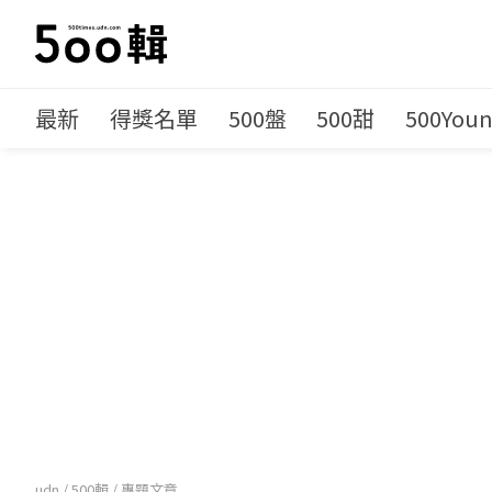
最新
得獎名單
500盤
500甜
500You
udn
/
500輯
/
專題文章