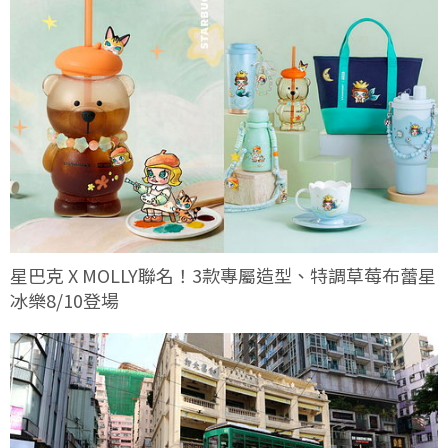
星巴克 X MOLLY聯名！3款專屬造型、特調草莓布蕾星
冰樂8/10登場