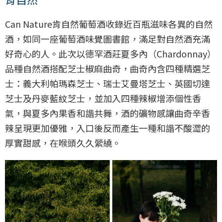
Can Nature肯自然葡萄酒收錄近百瓶滋味各異的自然
酒，如同一座葡萄酒味覺圖書館，滿足對自然酒充滿
好奇心的人。此次以德罕酒莊夏多內（Chardonnay）
品種自然酒搭配芝士椒麻曲奇，曲奇內含四種精選芝
士：義大利帕瑪森芝士、瑞士艾曼塔芝士、英國切達
芝士及丹麥藍紋芝士，並加入四種辣椒增添個性香
氣，與夏多內果香和諧共舞，酒的礦物感讓曲奇辛香
辣呈現更加優雅，入口後反而產生一種和諧不酸澀的
厚實甜感，在喉頭久久縈繞。