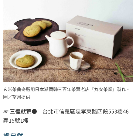
玄米茶曲奇選用日本滋賀縣三百年茶葉老店「丸安茶業」製作。
圖／望月提供
☞ 三徑就荒●
｜台北市信義區忠孝東路四段553巷46
弄15號1樓
肯自然