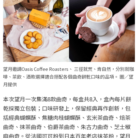
望月邀請Oasis Coffee Roasters、 三徑就荒、肯自然，分別就咖
啡、茶飲、酒款選擇適合搭配各個曲奇餅乾口味的品項。 圖／望
月提供
本次望月一次集滿8款曲奇，每盒共8入，盒內每片餅
乾採獨立包裝；口味研發上，保留經典再作創新，包
括經典蝴蝶酥、焦糖肉桂蝴蝶酥、玄米茶曲奇、焙茶
曲奇、抹茶曲奇、伯爵茶曲奇、朱古力曲奇、芝士椒
麻曲奇。從法國可可粉到日本百年老店抹茶粉，望月