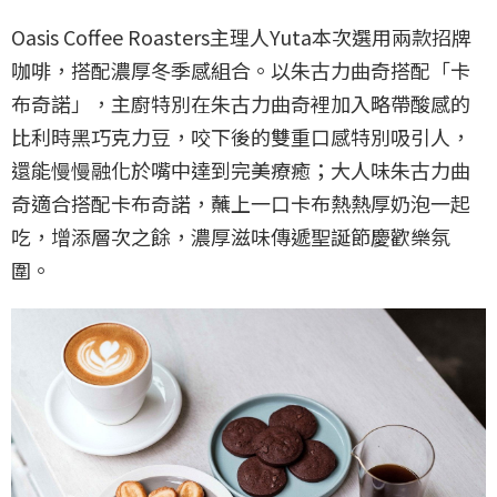
Oasis Coffee Roasters主理人Yuta本次選用兩款招牌
咖啡，搭配濃厚冬季感組合。以朱古力曲奇搭配「卡
布奇諾」，主廚特別在朱古力曲奇裡加入略帶酸感的
比利時黑巧克力豆，咬下後的雙重口感特別吸引人，
還能慢慢融化於嘴中達到完美療癒；大人味朱古力曲
奇適合搭配卡布奇諾，蘸上一口卡布熱熱厚奶泡一起
吃，增添層次之餘，濃厚滋味傳遞聖誕節慶歡樂氛
圍。