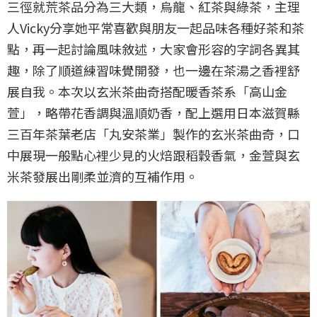
三徑就荒茶品分為三大類，烏龍、紅茶與綠茶，主理
人Vicky分享她平常喜歡與朋友一起品味各種好茶和茶
點，再一起討論風味敘述，大家會形容的字詞各異其
趣，除了順道練習味覺開發，也一邊在茶湯之香裡舒
展自我。本次以玄米茶曲奇搭配暖香茶系「高山金
萱」，略帶花香調與溫順奶香，配上選用日本滋賀縣
三百年茶葉老店「丸安茶業」製作的玄米茶曲奇，口
中展現一般點心裡少見的火焙跟稻穀香氣，金萱與玄
米茶發展出剛柔並濟的互補作用。