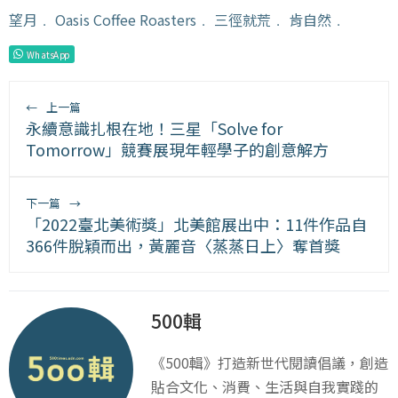
望月
﹒
Oasis Coffee Roasters
﹒
三徑就荒
﹒
肯自然
﹒
WhatsApp
←
上一篇
永續意識扎根在地！三星「Solve for
Tomorrow」競賽展現年輕學子的創意解方
下一篇
→
「2022臺北美術獎」北美館展出中：11件作品自
366件脫穎而出，黃麗音〈蒸蒸日上〉奪首獎
500輯
《500輯》打造新世代閱讀倡議，創造
貼合文化、消費、生活與自我實踐的