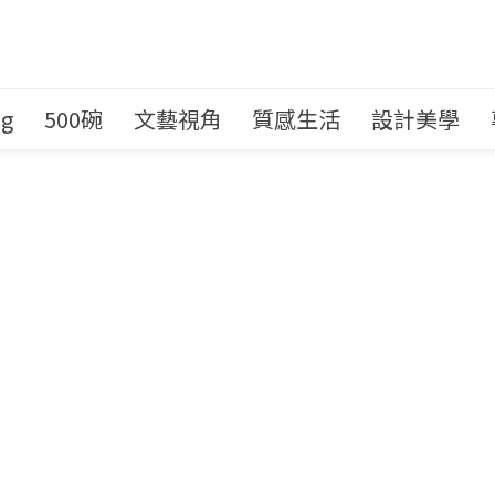
ng
500碗
文藝視角
質感生活
設計美學