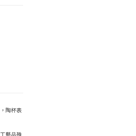
，陶杯表
工藝品殊