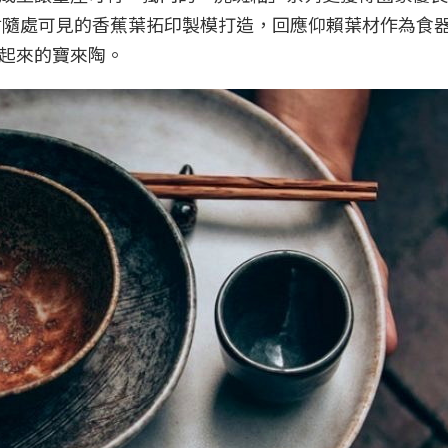
山村隨處可見的香蕉葉拓印製模打造，回應仰賴葉材作為食
起來的寶來陶。