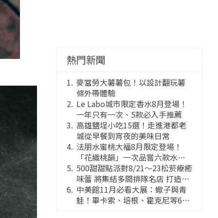
熱門新聞
麥當勞大薯薯包！以設計翻玩薯
條外帶體驗
Le Labo城市限定香水8月登場！
一年只有一次、5款必入手推薦
高雄鹽埕小吃15選！走進港都老
城從早餐到宵夜的美味日常
法朋水蜜桃大福8月限定登場！
「花織桃韻」一次品嘗六款水蜜
桃花果大福
500甜甜點派對8/21～23松菸療癒
味蕾 將集結多間排隊名店 打造靈
感創意的舞台
中美館11月必看大展：蠍子與青
蛙！畢卡索、培根、霍克尼等66
件國巨典藏亮相