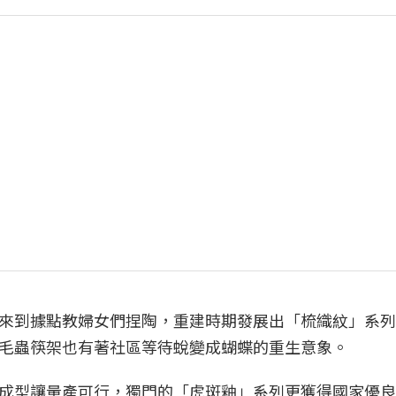
來到據點教婦女們捏陶，重建時期發展出「梳織紋」系列
毛蟲筷架也有著社區等待蛻變成蝴蝶的重生意象。
成型讓量產可行，獨門的「虎斑釉」系列更獲得國家優良