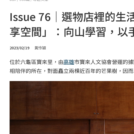
Issue 76｜選物店裡
享空間」：向山學習，以
2023/02/19
黃怜穎
位於六龜區寶來里，由
高雄
市寶來人文協會營運的據
相陪伴的所在，對面矗立兩棵近百年的芒果樹，因而