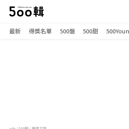
最新
得獎名單
500盤
500甜
500You
udn
/
500輯
/
專題文章