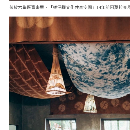
位於六龜區寶來里，「檨仔腳文化共享空間」14年前因莫拉克