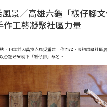
的生活風景／高雄六龜「檨仔腳
手作工藝凝聚社區力量
點，14年前因莫拉克風災重建工作而起，最初想讓社區
以台語芒果樹下「檨仔腳」命名。