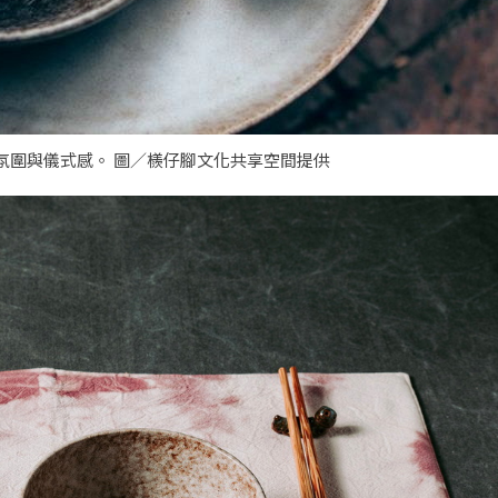
氛圍與儀式感。 圖／檨仔腳文化共享空間提供