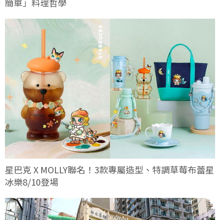
簡單」料理哲學
星巴克 X MOLLY聯名！3款專屬造型、特調草莓布蕾星
冰樂8/10登場