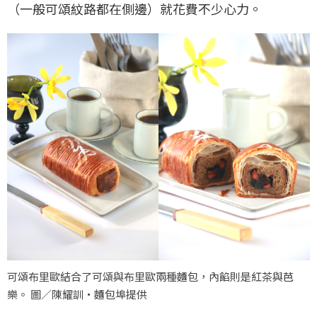
（一般可頌紋路都在側邊）就花費不少心力。
可頌布里歐結合了可頌與布里歐兩種麵包，內餡則是紅茶與芭
樂。 圖／陳耀訓・麵包埠提供