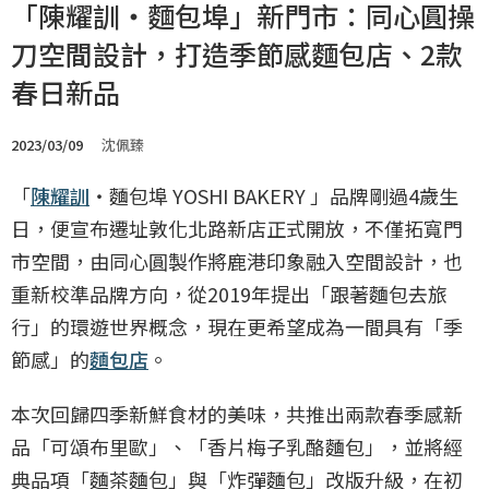
「陳耀訓・麵包埠」新門市：同心圓操
刀空間設計，打造季節感麵包店、2款
春日新品
2023/03/09
沈佩臻
「
陳耀訓
・麵包埠 YOSHI BAKERY 」品牌剛過4歲生
日，便宣布遷址敦化北路新店正式開放，不僅拓寬門
市空間，由同心圓製作將鹿港印象融入空間設計，也
重新校準品牌方向，從2019年提出「跟著麵包去旅
行」的環遊世界概念，現在更希望成為一間具有「季
節感」的
麵包店
。
本次回歸四季新鮮食材的美味，共推出兩款春季感新
品「可頌布里歐」、「香片梅子乳酪麵包」，並將經
典品項「麵茶麵包」與「炸彈麵包」改版升級，在初