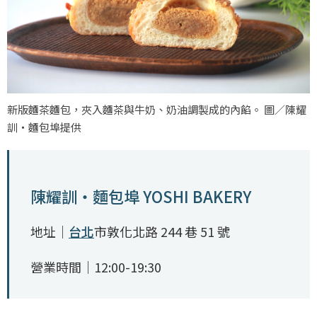
新版麵茶麵包，夾入麵茶與牛奶、奶油調製成的內餡。 圖／陳耀
訓・麵包埠提供
陳耀訓・麵包埠 YOSHI BAKERY
地址｜
台北
市敦化北路 244 巷 51 號
營業時間｜12:00-19:30