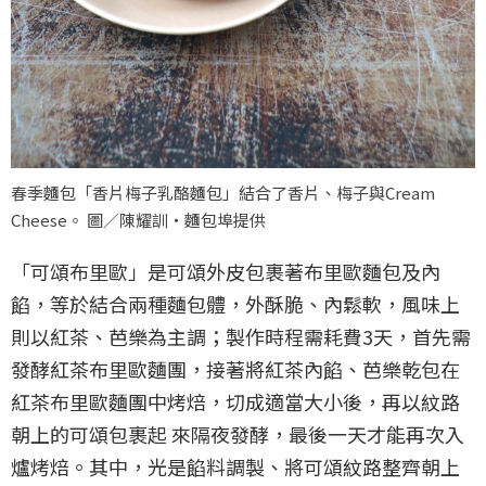
春季麵包「香片梅子乳酪麵包」結合了香片、梅子與Cream
Cheese。 圖／陳耀訓・麵包埠提供
「可頌布里歐」是可頌外皮包裹著布里歐麵包及內
餡，等於結合兩種麵包體，外酥脆、內鬆軟，風味上
則以紅茶、芭樂為主調；製作時程需耗費3天，首先需
發酵紅茶布里歐麵團，接著將紅茶內餡、芭樂乾包在
紅茶布里歐麵團中烤焙，切成適當大小後，再以紋路
朝上的可頌包裹起 來隔夜發酵，最後一天才能再次入
爐烤焙。其中，光是餡料調製、將可頌紋路整齊朝上