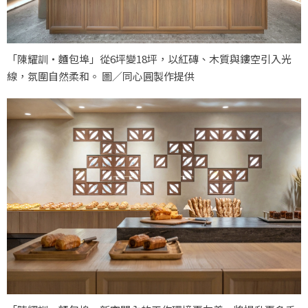
「陳耀訓・麵包埠」從6坪變18坪，以紅磚、木質與鏤空引入光
線，氛圍自然柔和。 圖／同心圓製作提供