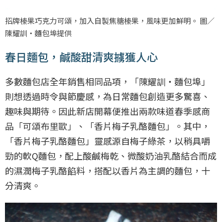
招牌榛果巧克力可頌，加入自製焦糖榛果，風味更加鮮明。 圖／
陳耀訓・麵包埠提供
春日麵包，鹹酸甜清爽擄獲人心
多數麵包店全年銷售相同品項，「陳耀訓・麵包埠」
則想透過時令與節慶感，為日常麵包創造更多驚喜、
趣味與期待。因此新店開幕便推出兩款味道春季感商
品「可頌布里歐」、「香片梅子乳酪麵包」。其中，
「香片梅子乳酪麵包」靈感源自梅子綠茶，以稍具嚼
勁的軟Q麵包，配上酸鹹梅乾、微酸奶油乳酪結合而成
的濕潤梅子乳酪餡料，搭配以香片為主調的麵包，十
分清爽。