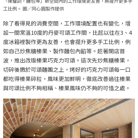
「陳耀訓・麵包埠」新空間內的工作環境更友善，將提升更多手
工比例。 圖／同心圓製作提供
除了看得見的消費空間，工作環境配置也有變化，增
設一間常溫10度的丹麥可頌工作間，比起以往在3、4
度冰箱裡製作更為友善，也會提升更多手工比例，例
如自己炒焦糖榛果、製作麵包內餡等。趁著開店首
波，推出改版榛果巧克力可頌。這次先炒焦糖榛果，
切碎後撒於可頌麵團之上，烤好的巧克力可頌每一口
都吃得榛果碎粒，風味更加鮮明，徹底改善過往榛果
與可頌比例不夠相稱、榛果風味仍不夠的可惜之處。