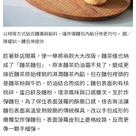
以桿捲方式結合麵團與餡料，讓炸彈麵包內餡分佈更均勻。 圖／
陳耀訓・麵包埠提供
趁著新店開幕，便一舉將兩款大大改版。麵茶維也納
成了「麵茶麵包」，原本麵茶奶油霜不見了，變成更
接近麵茶原始樣貌的濕潤麵茶內餡，包在麵包裡頭的
是麵茶粉與牛奶、奶油結合而成的；麵包表面則有核
桃碎、蛋白餅及糖粉，增添風味與口感層次。至於炸
彈麵包，為了保住表面菠蘿的酥脆口感，捨去無法讓
麵包表面高溫受熱致脆的傳統模具，改以手包成形的
橄欖型炸彈麵包，表面菠蘿皮刻上菱格紋路，反而更
像一顆手榴彈。