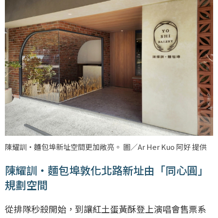
陳耀訓・麵包埠新址空間更加敞亮。 圖／Ar Her Kuo 阿好 提供
陳耀訓・麵包埠敦化北路新址由「同心圓」
規劃空間
從排隊秒殺開始，到讓紅土蛋黃酥登上演唱會售票系