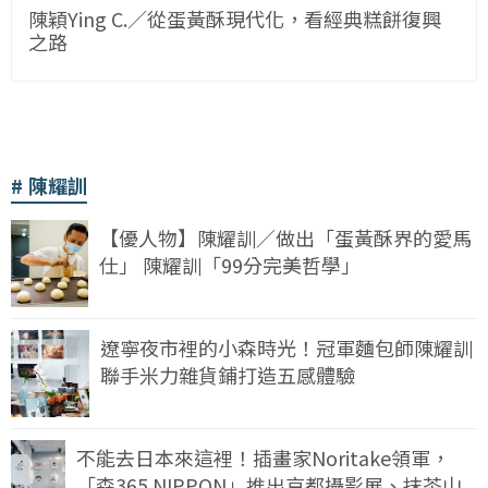
陳穎Ying C.／從蛋黃酥現代化，看經典糕餅復興
之路
陳耀訓
【優人物】陳耀訓／做出「蛋黃酥界的愛馬
仕」 陳耀訓「99分完美哲學」
遼寧夜市裡的小森時光！冠軍麵包師陳耀訓
聯手米力雜貨鋪打造五感體驗
不能去日本來這裡！插畫家Noritake領軍，
「森365 NIPPON」推出京都攝影展、抹茶山