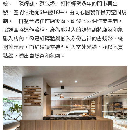
統，「陳耀訓・麵包埠」打掉經營多年的門市再出
發，空間佔地從6坪變18坪，由同心圓製作操刀空間規
劃，一併整合過往前店後廠、研發室兩個作業空間，
暢通團隊運作流程。身為鹿港人的陳耀訓將鹿港印象
融入店內，像是紅磚牆與嵌入象徵吉祥的古錢幣、蝶
羽等元素，而紅磚鏤空造型引入室外光線，並以木質
點綴，透出自然柔和氛圍。