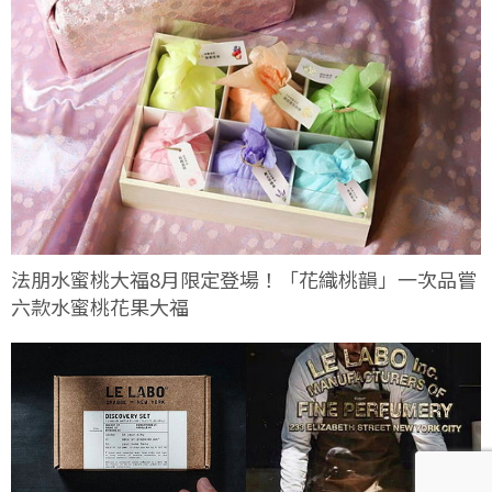
法朋水蜜桃大福8月限定登場！「花織桃韻」一次品嘗
六款水蜜桃花果大福