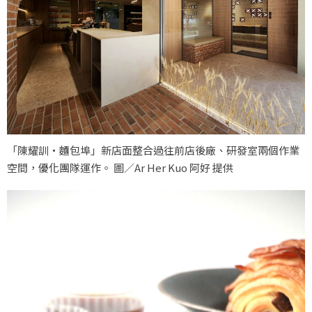
「陳耀訓・麵包埠」新店面整合過往前店後廠、研發室兩個作業
空間，優化團隊運作。 圖／Ar Her Kuo 阿好 提供