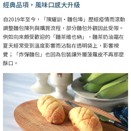
經典品項，風味口感大升級
自2019年至今，「陳耀訓・麵包埠」歷經疫情而滾動
調整麵包陳列與購買流程，部分麵包外觀因此受限。
例如向來頗受歡迎的「麵茶維也納」，麵茶奶油霜在
夏天經常受到溫度影響而沾黏在透明袋上，影響視
覺；「炸彈麵包」也因為包裝讓外層菠蘿皮不再那麼
酥口。