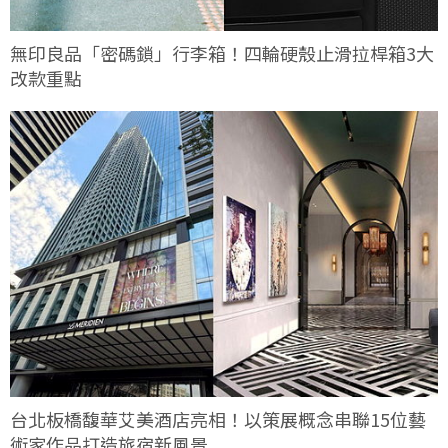
無印良品「密碼鎖」行李箱！四輪硬殼止滑拉桿箱3大
改款重點
台北板橋馥華艾美酒店亮相！以策展概念串聯15位藝
術家作品打造旅宿新風景