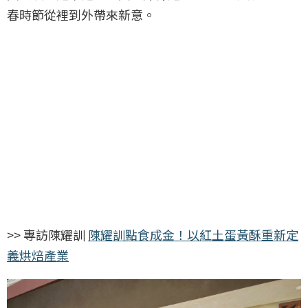
春時節從裡到外帶來新意。
>> 專訪陳耀訓
陳耀訓點食成金！以紅土蛋黃酥重新定
義烘焙產業