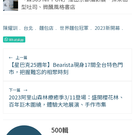
型吐司、微醺風格書店
陳耀訓
﹒
台北
﹒
麵包店
﹒
世界麵包冠軍
﹒
2023新開幕
﹒
WhatsApp
←
上一篇
【星巴克25週年】Bearista現身17間全台特色門
市，把握難忘的相聚時刻
下一篇
→
2023阿里山森林療癒季3/11登場：盛開櫻花林、
百年巨木圍繞，體驗大地展演、手作市集
500輯