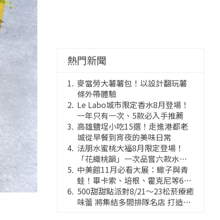
熱門新聞
麥當勞大薯薯包！以設計翻玩薯
條外帶體驗
Le Labo城市限定香水8月登場！
一年只有一次、5款必入手推薦
高雄鹽埕小吃15選！走進港都老
城從早餐到宵夜的美味日常
法朋水蜜桃大福8月限定登場！
「花織桃韻」一次品嘗六款水蜜
桃花果大福
中美館11月必看大展：蠍子與青
蛙！畢卡索、培根、霍克尼等66
件國巨典藏亮相
500甜甜點派對8/21～23松菸療癒
味蕾 將集結多間排隊名店 打造靈
感創意的舞台