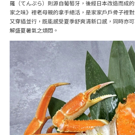
羅（てんぷら）則源自葡萄牙，後經日本改造而成的
家之味》裡老母親的拿手絕活，是家家戶戶骨子裡對
又穿插並行，既能感受夏季舒爽清新口感，同時亦可
解盛夏暑氣之煩悶。