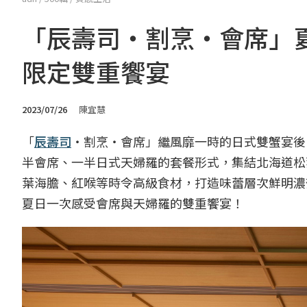
「辰壽司‧割烹‧會席」
限定雙重饗宴
2023/07/26
陳宜慧
「
辰壽司
‧割烹‧會席」繼風靡一時的日式雙蟹宴後
半會席、一半日式天婦羅的套餐形式，集結北海道松
葉海膽、紅喉等時令高級食材，打造味蕾層次鮮明濃
夏日一次感受會席與天婦羅的雙重饗宴！