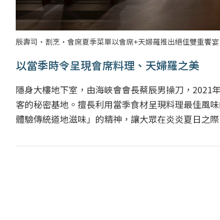
辰壽司·割烹·會席夏季菜單以會席+天婦羅推出絕佳雙重饗
以當季時令呈現會席料理、天婦羅之美
隱身大樓地下室，由海峽會會長蔡辰男操刀，202
客的秘密基地。擅長利用當季食材呈現料理最佳風味
體驗傳統道地滋味」的精神，讓大眾在炎炎夏日之際