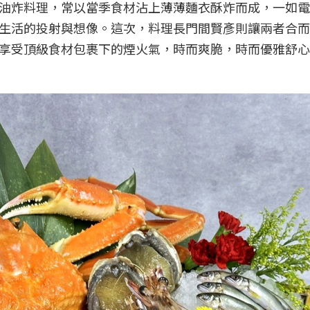
油炸料理，常以當季食材沾上薄薄麵衣酥炸而成，一如電
生活的投射與想像。這次，料理長門間賢彥則讓兩者合而
享受頂級食材包裹下的煙火氣，時而爽脆，時而優雅舒心