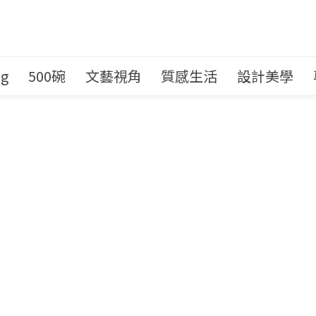
ng
500碗
文藝視角
質感生活
設計美學