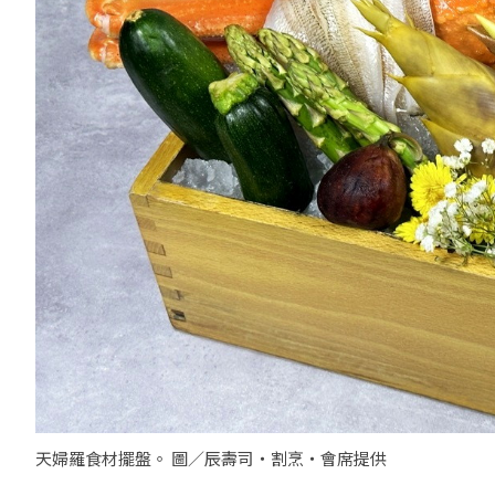
天婦羅食材擺盤。 圖／辰壽司‧割烹‧會席提供