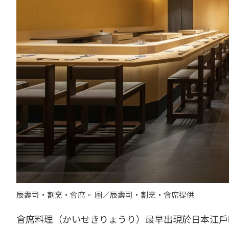
辰壽司‧割烹‧會席。 圖／辰壽司‧割烹‧會席提供
會席料理（かいせきりょうり）最早出現於日本江戶時