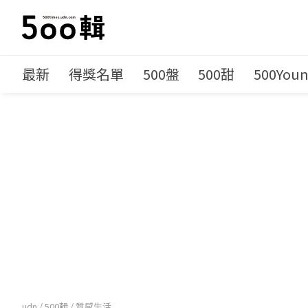
最新
得獎名單
500盤
500甜
500You
udn
/
500輯
/
質感生活