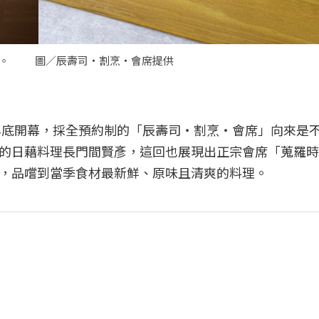
宴。 圖／辰壽司‧割烹‧會席提供
1年底開幕，採全預約制的「辰壽司‧割烹‧會席」向來是
的日藉料理長門間賢彥，這回也展現出正宗會席「蒐羅時
，品嚐到當季食材最新鮮、原味且清爽的料理。