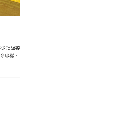
不少頂級饕
令珍稀、