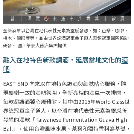
全新酒單以台灣在地代表性元素為靈感發想，如：芭樂、咖啡、
檜木、龍眼等等，並由世界調酒冠軍金子道人帶領冠軍團隊協助
研發。 圖／華泰大飯店集團提供
融入在地特色新款調酒，延展當地文化的
酒
吧
EAST END 向來以在地特色調酒與細膩貼心服務，體
現獨樹一致的酒吧氛圍，全新亮相的酒單一次排開，
每款都讓酒饕心癢難耐。其中由2015年World Class世
界總冠軍金子道人，以台灣在地代表性元素為靈感所
發想的酒款「Taiwanese Fermentation Guava High
Ball」，使用台灣風味水果、茶葉和獨特香料為基礎，