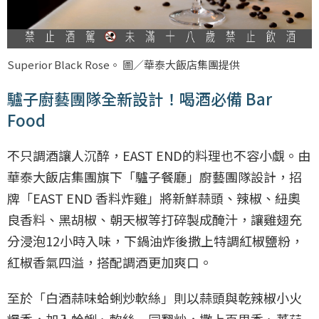
Superior Black Rose。 圖／華泰大飯店集團提供
驢子廚藝團隊全新設計！喝酒必備 Bar
Food
不只調酒讓人沉醉，EAST END的料理也不容小覷。由
華泰大飯店集團旗下「驢子餐廳」廚藝團隊設計，招
牌「EAST END 香料炸雞」將新鮮蒜頭、辣椒、紐奧
良香料、黑胡椒、朝天椒等打碎製成醃汁，讓雞翅充
分浸泡12小時入味，下鍋油炸後撒上特調紅椒鹽粉，
紅椒香氣四溢，搭配調酒更加爽口。
至於「白酒蒜味蛤蜊炒軟絲」則以蒜頭與乾辣椒小火
爆香，加入蛤蜊、軟絲一同翻炒，撒上百里香、蕃茄