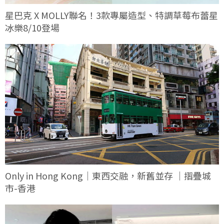
星巴克 X MOLLY聯名！3款專屬造型、特調草莓布蕾星
冰樂8/10登場
Only in Hong Kong｜東西交融，新舊並存 ｜摺疊城
市-香港