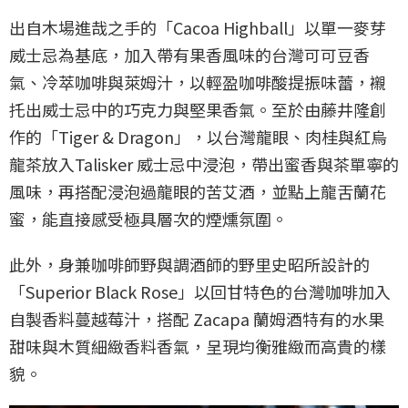
出自木場進哉之手的「Cacoa Highball」以單一麥芽
威士忌為基底，加入帶有果香風味的台灣可可豆香
氣、冷萃咖啡與萊姆汁，以輕盈咖啡酸提振味蕾，襯
托出威士忌中的巧克力與堅果香氣。至於由藤井隆創
作的「Tiger & Dragon」，以台灣龍眼、肉桂與紅烏
龍茶放入Talisker 威士忌中浸泡，帶出蜜香與茶單寧的
風味，再搭配浸泡過龍眼的苦艾酒，並點上龍舌蘭花
蜜，能直接感受極具層次的煙燻氛圍。
此外，身兼咖啡師野與調酒師的野里史昭所設計的
「Superior Black Rose」以回甘特色的台灣咖啡加入
自製香料蔓越莓汁，搭配 Zacapa 蘭姆酒特有的水果
甜味與木質細緻香料香氣，呈現均衡雅緻而高貴的樣
貌。