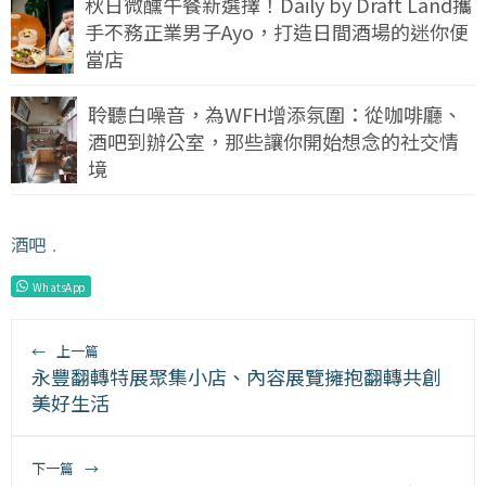
秋日微醺午餐新選擇！Daily by Draft Land攜
手不務正業男子Ayo，打造日間酒場的迷你便
當店
聆聽白噪音，為WFH增添氛圍：從咖啡廳、
酒吧到辦公室，那些讓你開始想念的社交情
境
酒吧
﹒
WhatsApp
←
上一篇
永豐翻轉特展聚集小店、內容展覽擁抱翻轉共創
美好生活
下一篇
→