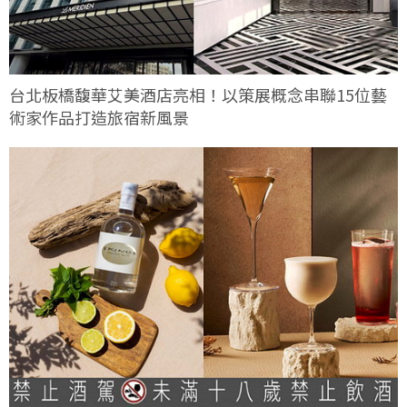
台北板橋馥華艾美酒店亮相！以策展概念串聯15位藝
術家作品打造旅宿新風景