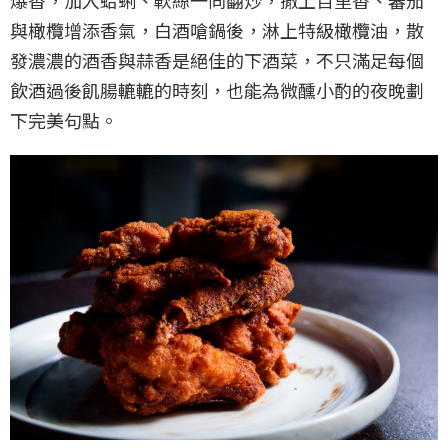
與橄欖增添香氣，白酒嗆鍋後，淋上特級橄欖油，散
發濃濃的酒香與蒜香是絕佳的下酒菜，不只滿足每個
飲酒過後飢腸轆轆的時刻，也能為微醺小酌的夜晚劃
下完美句點。