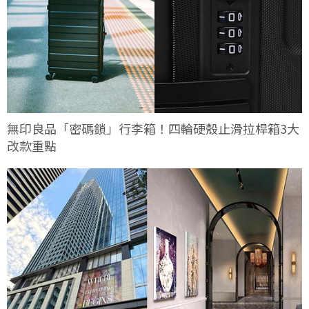
無印良品「密碼鎖」行李箱！四輪硬殼止滑拉桿箱3大
改款重點