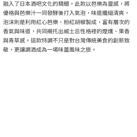
融入了日本酒吧文化的精髓。此款以芭樂為靈感，將
優格與芭樂汁一同發酵後打入氣泡，味道纖細清爽，
泡沫則是利用紅心芭樂、粉紅胡椒製成，富有層次的
香氣與味道，共同襯托出威士忌性格裡的煙燻、果香
與青草感。這款特調不只是對台灣傳統美食的創新致
敬，更讓調酒成為一場味蕾風味之旅。