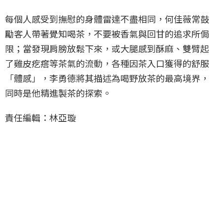
每個人感受到撫慰的身體雷達不盡相同，何佳薇常鼓
勵客人帶著覺知喝茶，不要被香氣與回甘的追求所侷
限；當發現肩膀放鬆下來，或大腿感到酥麻、雙臂起
了雞皮疙瘩等茶氣的流動，各種因茶入口獲得的舒服
「體感」，李勇德將其描述為喝野放茶的最高境界，
同時是他精進製茶的探索。
責任編輯：林亞璇