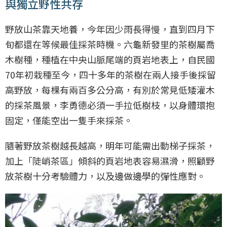
與獨立野性共存
野放山茶靠天地養，今年因少雨長得慢，直到四月下
旬都還在等候最佳採茶時機。六龜新發里的茶樹屬喬
木樹種，種植在中央山脈尾端的頁岩地表上，自民國
70年初栽種至今，四十多年的茶樹在兩人接手後採留
高野放，每棵有兩百多公分高，有別於常見低矮灌木
的採茶風景，李勇德必須一手拉低樹枝，以身體環抱
固定，僅能空出一隻手來採茶。
隨著野放茶樹越長越高，明年可能需出動梯子採茶，
加上「陡峭茶區」傾斜的頁岩地表容易濕滑，照顧野
放茶樹十分考驗體力，以及邊做邊學的彈性應對。