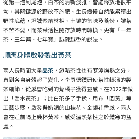
從第一泡到尾泡，白茶的清新淡雅，皆能釋放地很平
均，其關鍵源於野放不施肥、生長緩慢自然能累積出
野性底蘊，坦誠聚納林相、土壤的氣味及養份，讓茶
不苦不澀，而茶葉活性隨存放時間轉換，更有「一年
茶、三年藥、七年寶」越陳越香的說法。
順應身體啟發製出黃茶
兩人長時間大量
品茶
，忽略茶性也有寒涼燥熱之分，
直到各自身體起了變化。李勇德鑽研使茶性轉溫的製
茶細節，從感冒吃到的蒸橘子獲得靈感，在2022年做
出「喬木黃茶」；比白茶多了手揉、用布「悶黃」等
工藝步驟，散發帶奶調的山桂花、金銀花香感。兩人
會在睡前喝上幾杯黃茶，感受溫熱茶性之於體寒的益
處。