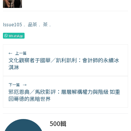
Issue105
﹒
品茶
﹒
茶
﹒
WhatsApp
←
上一篇
文化觀察者于國華／趴利趴利：會計師的永續冰
淇淋
下一篇
→
邪厄恩典／馬欣影評：層層解構權力與階級 如重
回哥德的黑暗世界
500輯