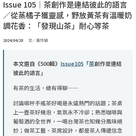
Issue 105｜茶創作是連結彼此的語言
／從蒸橘子獲靈感，野放黃茶有溫暖奶
調花香：「發現山茶」耐心等茶
2024/04/28
文／黃怜穎
本文選自《500輯》
Issue105
「
茶
創作是連結
彼此的語言」
有茶的生活，總有得聊——
討論哪杯手搖茶好喝是永遠熱門的話題；茶桌
上一壺茶好幾泡，氣氛永不冷卻；熟悉咖啡與
葡萄酒的全世界，一喝台灣茶也知幾分風味絕
妙；做茶工藝、茶席設計，都是茶人傳遞信念