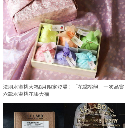
法朋水蜜桃大福8月限定登場！「花織桃韻」一次品嘗
六款水蜜桃花果大福