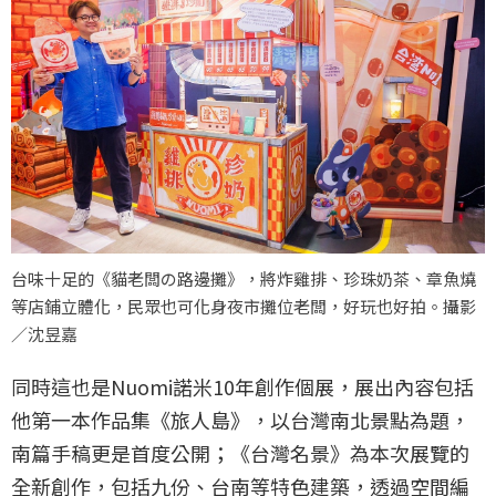
台味十足的《貓老闆の路邊攤》，將炸雞排、珍珠奶茶、章魚燒
等店鋪立體化，民眾也可化身夜市攤位老闆，好玩也好拍。攝影
／沈昱嘉
同時這也是Nuomi諾米10年創作個展，展出內容包括
他第一本作品集《旅人島》，以台灣南北景點為題，
南篇手稿更是首度公開；《台灣名景》為本次展覽的
全新創作，包括九份、台南等特色建築，透過空間編