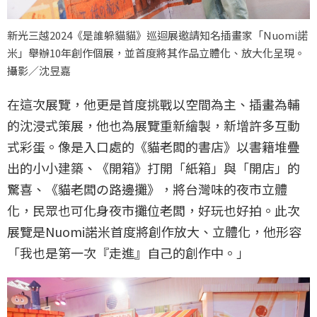
新光三越2024《是誰躲貓貓》巡迴展邀請知名插畫家「Nuomi諾
米」舉辦10年創作個展，並首度將其作品立體化、放大化呈現。
攝影／沈昱嘉
在這次展覽，他更是首度挑戰以空間為主、插畫為輔
的沈浸式策展，他也為展覽重新繪製，新增許多互動
式彩蛋。像是入口處的《貓老闆的書店》以書籍堆疊
出的小小建築、《開箱》打開「紙箱」與「開店」的
驚喜、《貓老闆の路邊攤》，將台灣味的夜市立體
化，民眾也可化身夜市攤位老闆，好玩也好拍。此次
展覽是Nuomi諾米首度將創作放大、立體化，他形容
「我也是第一次『走進』自己的創作中。」