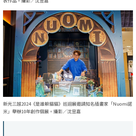
表作品。攝影／沈昱嘉
新光三越2024《是誰躲貓貓》巡迴展邀請知名插畫家「Nuomi諾
米」舉辦10年創作個展。攝影／沈昱嘉