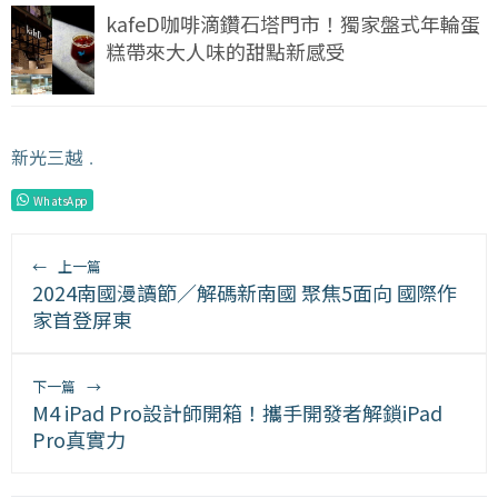
kafeD咖啡滴鑽石塔門市！獨家盤式年輪蛋
糕帶來大人味的甜點新感受
新光三越
﹒
WhatsApp
←
上一篇
2024南國漫讀節／解碼新南國 聚焦5面向 國際作
家首登屏東
下一篇
→
M4 iPad Pro設計師開箱！攜手開發者解鎖iPad
Pro真實力