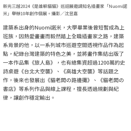
新光三越2024《是誰躲貓貓》巡迴展邀請知名插畫家「Nuomi諾
米」舉辦10年創作個展。攝影／沈昱嘉
建築系出身的Nuomi諾米，大學畢業後曾短暫成為上
班族，因熱愛畫畫而毅然踏上全職插畫家之路，建築
系背景的他，以一系列城市巡遊空間透視作品作為起
點，紀錄台灣建築的特色之美，並將畫作集結出版了
一本作品集《旅人島》，也有總集資超過1200萬的史
詩桌遊《台北大空襲》、《高雄大空襲》等話題之
作，後來也發展出《貓老闆の路邊攤》、《貓老闆の
書店》等系列作品與線上課程，擅長透過規劃與紀
律，讓創作穩定輸出。