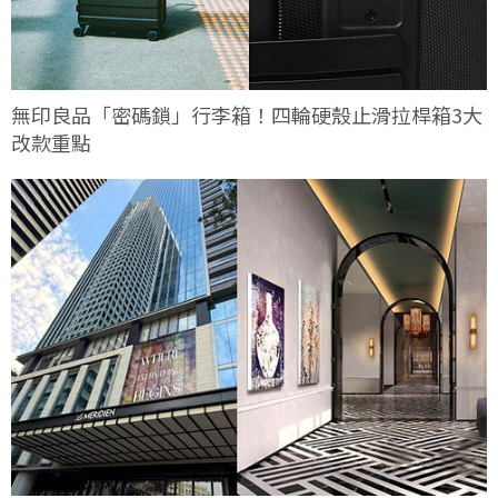
無印良品「密碼鎖」行李箱！四輪硬殼止滑拉桿箱3大
改款重點