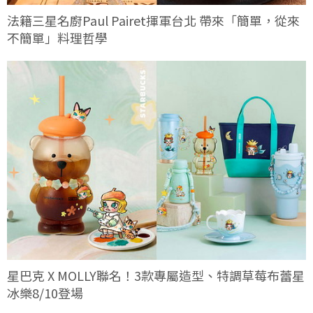
法籍三星名廚Paul Pairet揮軍台北 帶來「簡單，從來
不簡單」料理哲學
星巴克 X MOLLY聯名！3款專屬造型、特調草莓布蕾星
冰樂8/10登場