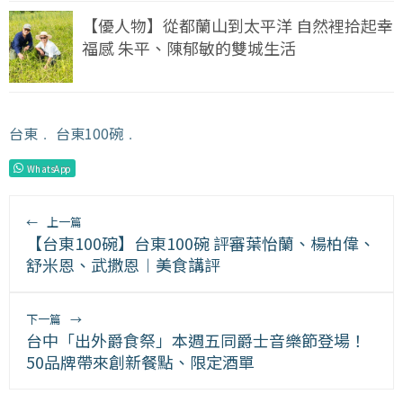
【優人物】從都蘭山到太平洋 自然裡拾起幸
福感 朱平、陳郁敏的雙城生活
台東
﹒
台東100碗
﹒
WhatsApp
←
上一篇
【台東100碗】台東100碗 評審葉怡蘭、楊柏偉、
舒米恩、武撒恩︱美食講評
下一篇
→
台中「出外爵食祭」本週五同爵士音樂節登場！
50品牌帶來創新餐點、限定酒單