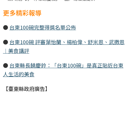
更多精彩報導
●
台東100碗完整得獎名單公佈
●
台東100碗 評審葉怡蘭、楊柏偉、舒米恩、武撒恩
︱美食講評
●
台東縣長饒慶鈴：「台東100碗」是真正貼近台東
人生活的美食
【臺東縣政府廣告】