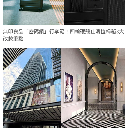
無印良品「密碼鎖」行李箱！四輪硬殼止滑拉桿箱3大
改款重點