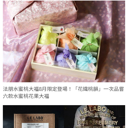
法朋水蜜桃大福8月限定登場！「花織桃韻」一次品嘗
六款水蜜桃花果大福