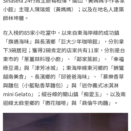
Sinasera 24行政主廚楊柏偉、關山「黃媽媽手作客家
小館」主理人陳瑞姬（黃媽媽）；以及在地名人建築
師林坤層。
在入榜的85家小吃當中，以來自東海岸線的成功鎮
「旗遇海味」與長濱鄉「巨大少年咖啡館」，分別拿
下3碗居冠；獲得2碗肯定的店家共有11家，分別是台
東市的「蔥薑蒜料理小廚」、「鄰家蒸餃」、「幸福
綠豆湯」與「津芳冰城」；東海岸線東河鄉的「錦鸞
越南美食」、長濱鄉的「邱爸爸海味」、「慕樂香草
與麵包（小藍點香草麵包）」與「迷你義式冰淇淋
mini Gelato」；縱谷線的關山鎮「痴愛玉」、以及南
迴線太麻里鄉的「撒花咖啡」與「鼎倫牛肉麵」。