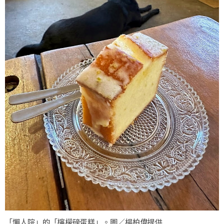
「懶人院」的「檸檬磅蛋糕」。圖／楊柏偉提供