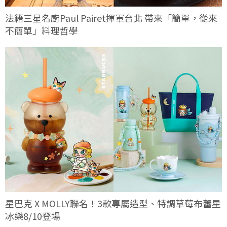
法籍三星名廚Paul Pairet揮軍台北 帶來「簡單，從來
不簡單」料理哲學
星巴克 X MOLLY聯名！3款專屬造型、特調草莓布蕾星
冰樂8/10登場