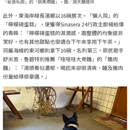
「秘食私廚」的「蔬果燜雞」。圖／胡天蘭提供
此外，東海岸線長濱鄉以16碗居次。「懶人院」的
「檸檬磅蛋糕」，便獲得Sinasera 24行政主廚楊柏偉
的青睞：「檸檬磅蛋糕的濕潤感，跟整體的均衡度非
常好，也有其他甜點也很適合下午來享用下午茶。」
同屬海線的東河鄉則拿下10碗，名列第三。原民歌手
舒米恩．魯碧特別推薦「哇哇哇大骨麵」的「豬肉
麵」：「湯頭看似濃郁，喝起來卻很清爽，麵及豬肉
份量給得很豪邁。」