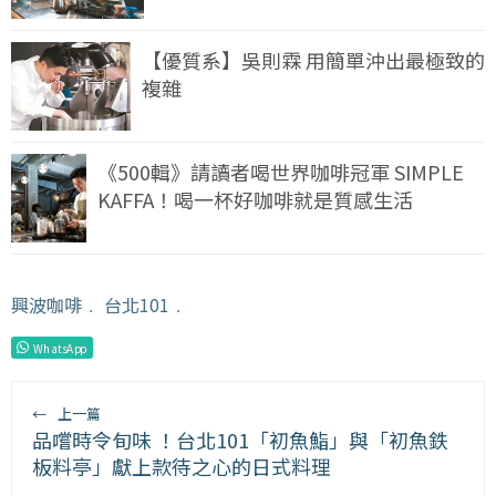
【優質系】吳則霖 用簡單沖出最極致的
複雜
《500輯》請讀者喝世界咖啡冠軍 SIMPLE
KAFFA！喝一杯好咖啡就是質感生活
興波咖啡
﹒
台北101
﹒
WhatsApp
←
上一篇
品嚐時令旬味 ！台北101「初魚鮨」與「初魚鉄
板料亭」獻上款待之心的日式料理