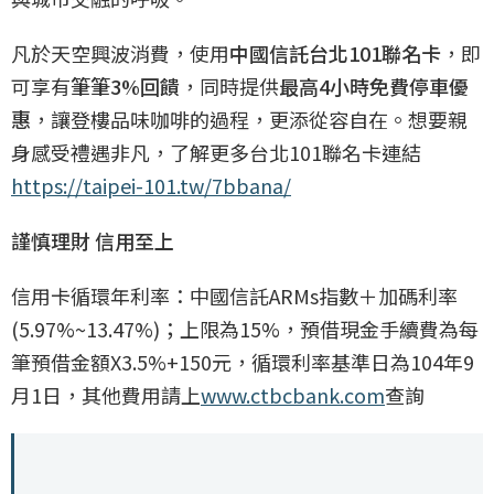
凡於天空興波消費，使用
中國信託台北101聯名卡
，即
可享有
筆筆3%回饋
，同時提供
最高4小時免費停車優
惠
，讓登樓品味咖啡的過程，更添從容自在。想要親
身感受禮遇非凡，了解更多台北101聯名卡連結
https://taipei-101.tw/7bbana/
謹慎理財 信用至上
信用卡循環年利率：中國信託ARMs指數＋加碼利率
(5.97%~13.47%)；上限為15%，預借現金手續費為每
筆預借金額X3.5%+150元，循環利率基準日為104年9
月1日，其他費用請上
www.ctbcbank.com
查詢