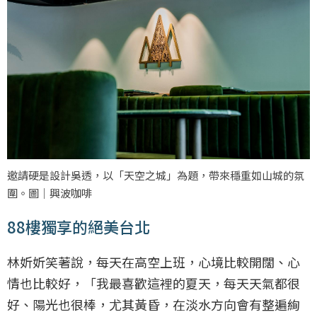
邀請硬是設計吳透，以「天空之城」為題，帶來穩重如山城的氛
圍。圖｜興波咖啡
88樓獨享的絕美台北
林妡妡笑著說，每天在高空上班，心境比較開闊、心
情也比較好，「我最喜歡這裡的夏天，每天天氣都很
好、陽光也很棒，尤其黃昏，在淡水方向會有整遍絢