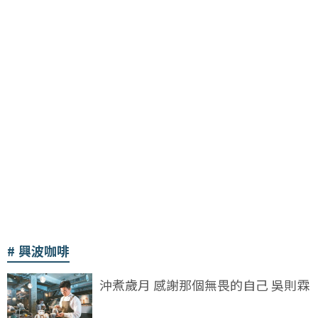
興波咖啡
沖煮歲月 感謝那個無畏的自己 吳則霖