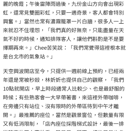
麗的晚霞；午後雷陣雨過後，九份金山方向會出現彩
虹，還常見雙圈彩虹，只要一遇奇景，客人都會特別
興奮。」當然也常有濃霧籠罩一片白牆，很多人一上
來就忍不住埋怨，「我們真的好無奈，只能盡量在天
氣不好的時候，通知排隊客人，讓他們斟酌是不是要
擇期再來。」Chee苦笑說：「我們常覺得這裡根本就
是台北市的氣象站。」
天空興波開店至今，只提供一週前線上預約，已經兩
年還是常被秒殺，林妡妡也提供自己的觀察，「我們
10點就開店，早上時段通常人比較少、也是最舒服的
時候；有些熟客會一大早帶著書，來這裡外帶咖啡，
在旁邊只有站位、沒有限時的外帶區待到中午才離
開。」最推薦的座位，當然是觀景窗位，但數量有限
又有低消限制，「店內座位採階梯式設計，最後一排