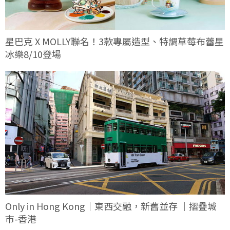
星巴克 X MOLLY聯名！3款專屬造型、特調草莓布蕾星
冰樂8/10登場
Only in Hong Kong｜東西交融，新舊並存 ｜摺疊城
市-香港