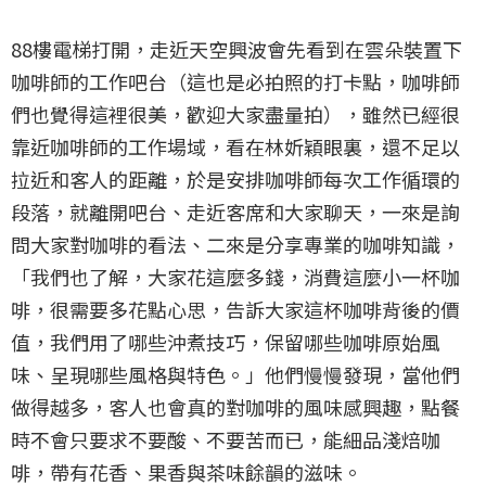
88樓電梯打開，走近天空興波會先看到在雲朵裝置下
咖啡師的工作吧台（這也是必拍照的打卡點，咖啡師
們也覺得這裡很美，歡迎大家盡量拍），雖然已經很
靠近咖啡師的工作場域，看在林妡穎眼裏，還不足以
拉近和客人的距離，於是安排咖啡師每次工作循環的
段落，就離開吧台、走近客席和大家聊天，一來是詢
問大家對咖啡的看法、二來是分享專業的咖啡知識，
「我們也了解，大家花這麼多錢，消費這麼小一杯咖
啡，很需要多花點心思，告訴大家這杯咖啡背後的價
值，我們用了哪些沖煮技巧，保留哪些咖啡原始風
味、呈現哪些風格與特色。」他們慢慢發現，當他們
做得越多，客人也會真的對咖啡的風味感興趣，點餐
時不會只要求不要酸、不要苦而已，能細品淺焙咖
啡，帶有花香、果香與茶味餘韻的滋味。