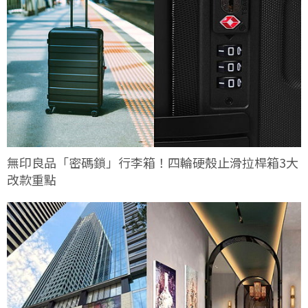
無印良品「密碼鎖」行李箱！四輪硬殼止滑拉桿箱3大
改款重點