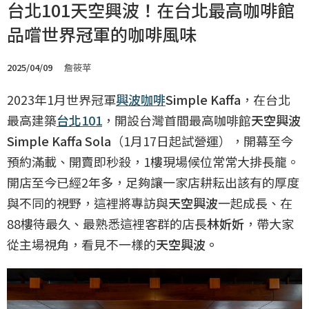
台北101天空興波！在台北最高咖啡館
品嚐世界冠軍的咖啡風味
2025/04/09
詹筱苹
2023年1月世界冠軍
興波咖啡
Simple Kaffa
，在台北
最高建築
台北101
，開設台灣首間最高咖啡館
天空興波
Simple Kaffa Sola
（1月17日起試營運），開幕至今
預約滿載、開賣即秒殺，1樓現場候位常常大排長龍。
開店至今已經2年多，足夠讓一家店耕耘出該有的厚度
與不同的視野，這裡將專訪與
天空興波
一起成長、在
88樓待最久、最熟悉這裡客群的店長
林妡妡
，帶大家
從主場視角，看見不一樣的
天空興波。