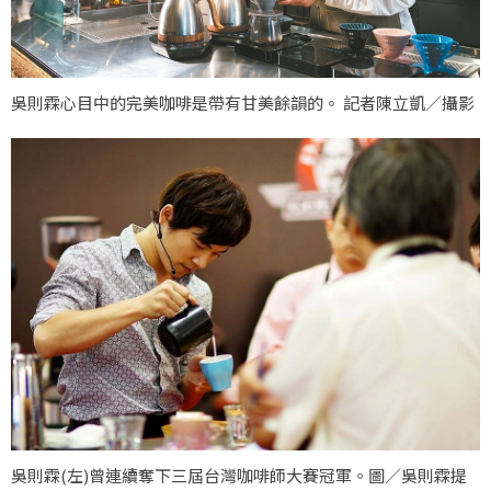
吳則霖心目中的完美咖啡是帶有甘美餘韻的。 記者陳立凱／攝影
吳則霖(左)曾連續奪下三屆台灣咖啡師大賽冠軍。圖／吳則霖提