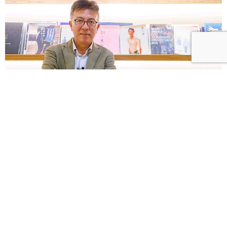
【優人物】以畫筆紀錄時代 大陸畫家劉小東筆下的媽
祖遶境