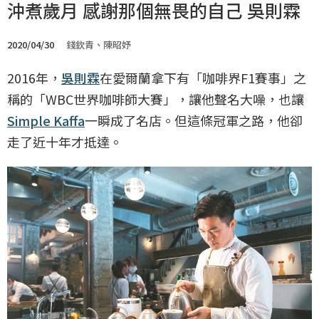
沖煮歲月 感謝那個無畏的自己 吳則霖
2020/04/30
錢欽青、陳昭妤
2016年，
吳則霖
在愛爾蘭拿下有「咖啡界F1賽事」之
稱的「WBC世界咖啡師大賽」，讓他聲名大噪，也讓
Simple Kaffa
一瞬成了名店。但這條冠軍之路，他卻
走了近十年才抵達。