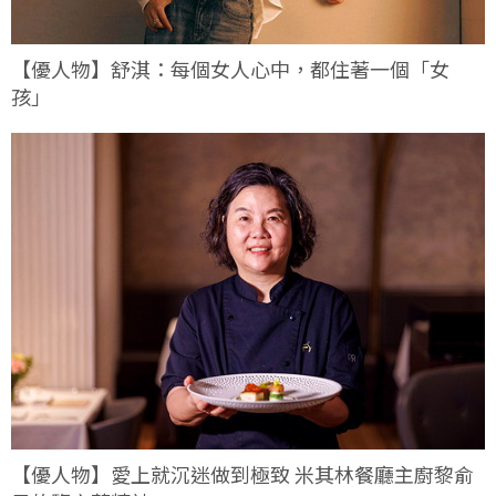
【優人物】舒淇：每個女人心中，都住著一個「女
孩」
【優人物】愛上就沉迷做到極致 米其林餐廳主廚黎俞