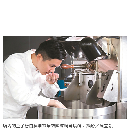
店內的豆子皆由吳則霖帶領團隊親自烘焙。 攝影／陳立凱