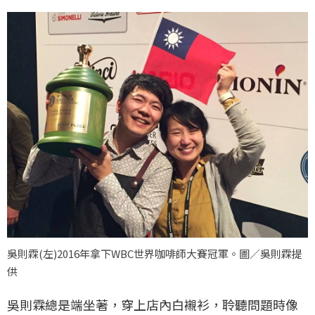
吳則霖(左)2016年拿下WBC世界咖啡師大賽冠軍。圖／吳則霖提
供
吳則霖總是端坐著，穿上店內白襯衫，聆聽問題時像