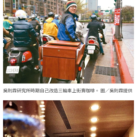
吳則霖研究所時期自己改造三輪車上街賣咖啡。 圖／吳則霖提供