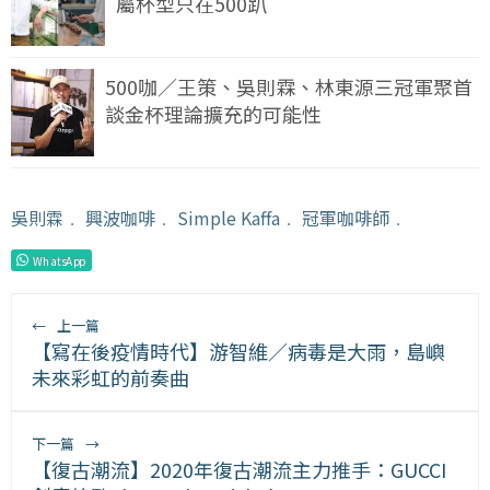
屬杯型只在500趴
500咖／王策、吳則霖、林東源三冠軍聚首
談金杯理論擴充的可能性
吳則霖
﹒
興波咖啡
﹒
Simple Kaffa
﹒
冠軍咖啡師
﹒
WhatsApp
←
上一篇
【寫在後疫情時代】游智維／病毒是大雨，島嶼
未來彩虹的前奏曲
下一篇
→
【復古潮流】2020年復古潮流主力推手：GUCCI