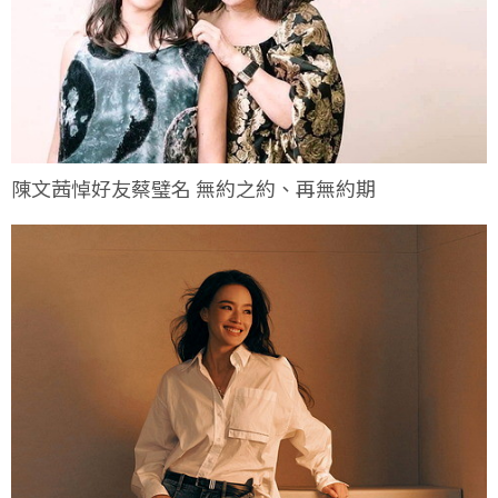
陳文茜悼好友蔡璧名 無約之約、再無約期