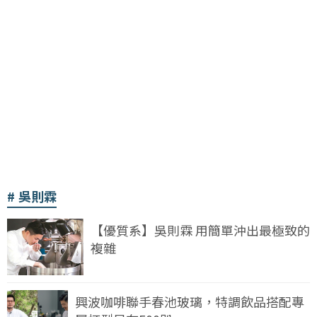
吳則霖
【優質系】吳則霖 用簡單沖出最極致的
複雜
興波咖啡聯手春池玻璃，特調飲品搭配專