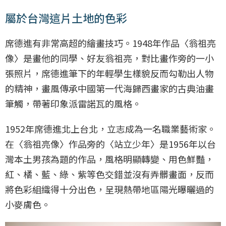
屬於台灣這片土地的色彩
席德進有非常高超的繪畫技巧。1948年作品〈翁祖亮
像〉是畫他的同學、好友翁祖亮，對比畫作旁的一小
張照片，席德進筆下的年輕學生樣貌反而勾勒出人物
的精神，畫風傳承中國第一代海歸西畫家的古典油畫
筆觸，帶著印象派雷諾瓦的風格。
1952年席德進北上台北，立志成為一名職業藝術家。
在〈翁祖亮像〉作品旁的〈站立少年〉是1956年以台
灣本土男孩為題的作品，風格明顯轉變、用色鮮豔，
紅、橘、藍、綠、紫等色交錯並沒有弄髒畫面，反而
將色彩組織得十分出色，呈現熱帶地區陽光曝曬過的
小麥膚色。