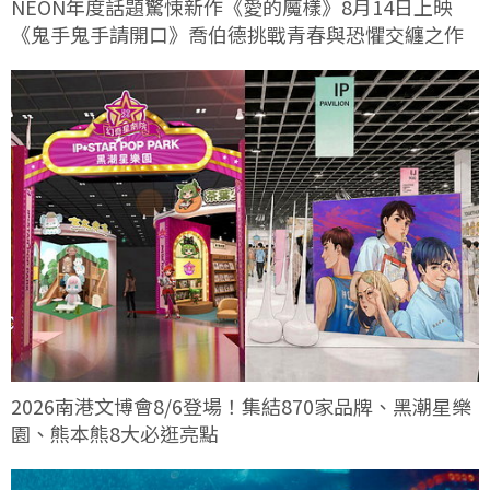
NEON年度話題驚悚新作《愛的魔樣》8月14日上映
《鬼手鬼手請開口》喬伯德挑戰青春與恐懼交纏之作
2026南港文博會8/6登場！集結870家品牌、黑潮星樂
園、熊本熊8大必逛亮點