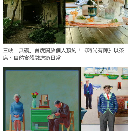
三峽「無礦」首度開放個人預約！《時光有隙》以茶
席、自然食體驗療癒日常