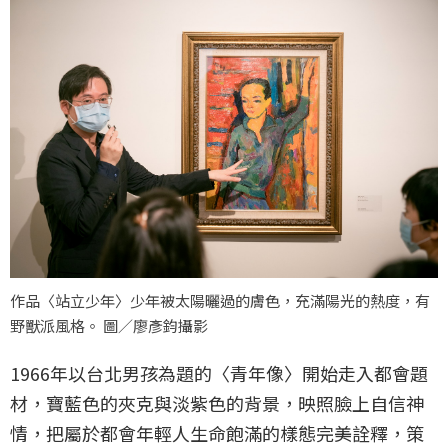
作品〈站立少年〉少年被太陽曬過的膚色，充滿陽光的熱度，有
野獸派風格。 圖／廖彥鈞攝影
1966年以台北男孩為題的〈青年像〉開始走入都會題
材，寶藍色的夾克與淡紫色的背景，映照臉上自信神
情，把屬於都會年輕人生命飽滿的樣態完美詮釋，策