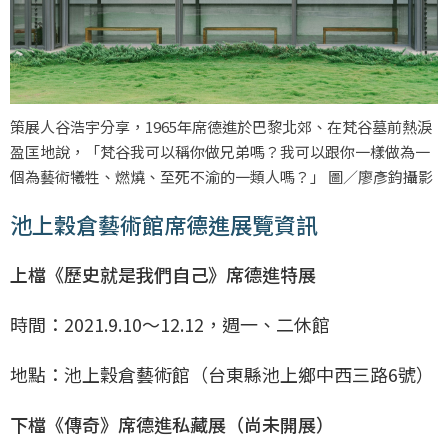
策展人谷浩宇分享，1965年席德進於巴黎北郊、在梵谷墓前熱淚
盈匡地說，「梵谷我可以稱你做兄弟嗎？我可以跟你一樣做為一
個為藝術犧牲、燃燒、至死不渝的一類人嗎？」 圖／廖彥鈞攝影
池上穀倉藝術館席德進展覽資訊
上檔《歷史就是我們自己》席德進特展
時間：2021.9.10～12.12，週一、二休館
地點：池上穀倉藝術館（台東縣池上鄉中西三路6號）
下檔《傳奇》席德進私藏展（尚未開展）