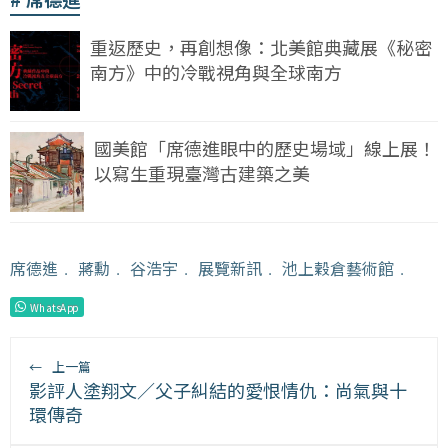
重返歷史，再創想像：北美館典藏展《秘密
南方》中的冷戰視角與全球南方
國美館「席德進眼中的歷史場域」線上展！
以寫生重現臺灣古建築之美
席德進
﹒
蔣勳
﹒
谷浩宇
﹒
展覽新訊
﹒
池上穀倉藝術館
﹒
WhatsApp
←
上一篇
影評人塗翔文／父子糾結的愛恨情仇：尚氣與十
環傳奇