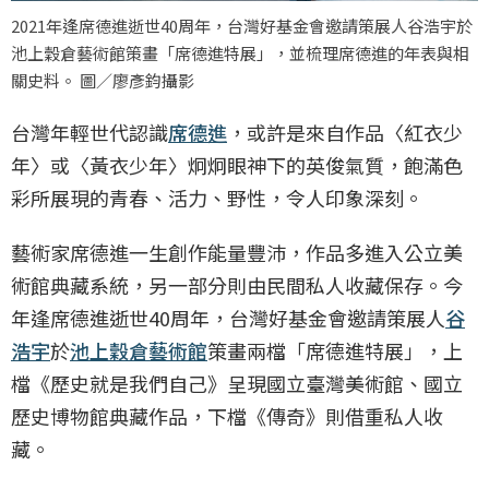
2021年逢席德進逝世40周年，台灣好基金會邀請策展人谷浩宇於
池上穀倉藝術館策畫「席德進特展」，並梳理席德進的年表與相
關史料。 圖／廖彥鈞攝影
台灣年輕世代認識
席德進
，或許是來自作品〈紅衣少
年〉或〈黃衣少年〉炯炯眼神下的英俊氣質，飽滿色
彩所展現的青春、活力、野性，令人印象深刻。
藝術家席德進一生創作能量豐沛，作品多進入公立美
術館典藏系統，另一部分則由民間私人收藏保存。今
年逢席德進逝世40周年，台灣好基金會邀請策展人
谷
浩宇
於
池上穀倉藝術館
策畫兩檔「席德進特展」，上
檔《歷史就是我們自己》呈現國立臺灣美術館、國立
歷史博物館典藏作品，下檔《傳奇》則借重私人收
藏。