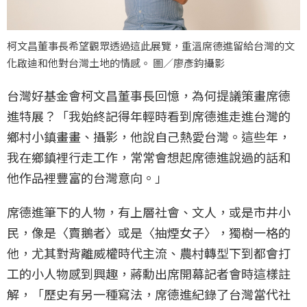
柯文昌董事長希望觀眾透過這此展覽，重溫席德進留給台灣的文
化啟迪和他對台灣土地的情感。 圖／廖彥鈞攝影
台灣好基金會柯文昌董事長回憶，為何提議策畫席德
進特展？「我始終記得年輕時看到席德進走進台灣的
鄉村小鎮畫畫、攝影，他說自己熱愛台灣。這些年，
我在鄉鎮裡行走工作，常常會想起席德進說過的話和
他作品裡豐富的台灣意向。」
席德進筆下的人物，有上層社會、文人，或是市井小
民，像是〈賣鵝者〉或是〈抽煙女子〉，獨樹一格的
他，尤其對背離威權時代主流、農村轉型下到都會打
工的小人物感到興趣，蔣勳出席開幕記者會時這樣註
解，「歷史有另一種寫法，席德進紀錄了台灣當代社