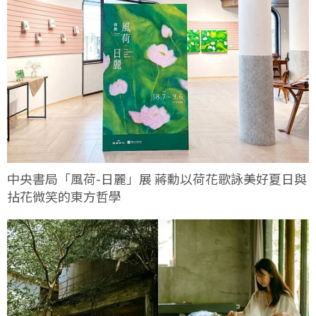
中央書局「風荷-日麗」展 蔣勳以荷花歌詠美好夏日與
拈花微笑的東方哲學