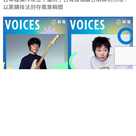
以窯鑄技法封存風景瞬間
呼聲 VOICES 2026響徹秋日台北！首波夢幻陣容竇靖
童、盧廣仲、漢堡黃，十月唱進大佳河濱公園