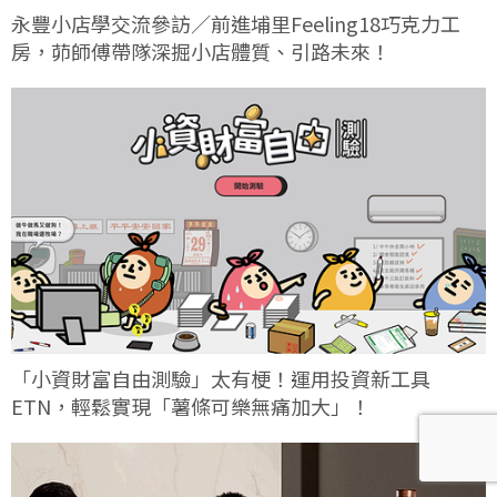
永豐小店學交流參訪／前進埔里Feeling18巧克力工
房，茆師傅帶隊深掘小店體質、引路未來！
「小資財富自由測驗」太有梗！運用投資新工具
ETN，輕鬆實現「薯條可樂無痛加大」！