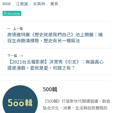
RAW
﹒
江振誠
﹒
米其林
﹒
美食
﹒
WhatsApp
←
上一篇
席德進特展《歷史就是我們自己》池上開展：捕
捉生命飽滿樣態，歷史有另一種寫法
下一篇
→
【2021台北電影節】洪常秀《引言》：無論真心
還是演戲，愛就是愛，何錯之有？
500輯
《500輯》打造新世代閱讀倡議，創造
貼合文化、消費、生活與自我實踐的