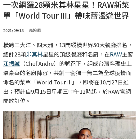
一次網羅28顆米其林星星！RAW新菜
單「World Tour III」帶味蕾漫遊世界
2021/09/13
高婉珮
橫跨三大洋、四大洲，13間縱橫世界50大餐廳排名，
總計28顆
米其林
星星的頂級餐廳和名廚，在
RAW
主廚
江振誠
（Chef Andre）的號召下，組成台灣料理史上
最豪華的名廚陣容，共創一套獨一無二為全球疫情而
命名的菜單「World Tour III」，即將在10月27日推
出；預計自9月15日星期三中午12時起，於RAW官網
開放訂位。