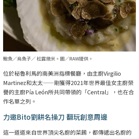
鮑魚／烏魚子／ 松露燉米。圖／RAW提供。
位於秘魯利馬的南美洲指標餐廳，由主廚Virgilio
Martinez和太太——剛獲得2021年世界最佳女主廚榮
譽的主廚Pía León所共同帶領的「Central」，也在合
作名單之列。
力邀Bito劉耕名操刀 翻玩創意周邊
這一道道來自世界頂尖名廚的菜餚，都傳遞出名廚的