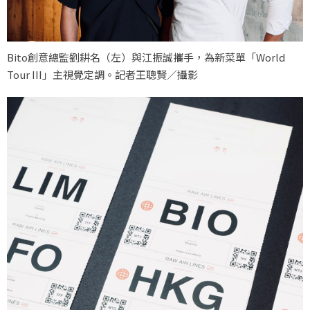
Bito創意總監劉耕名（左）與江振誠攜手，為新菜單「World
Tour III」主視覺定調。記者王聰賢／攝影