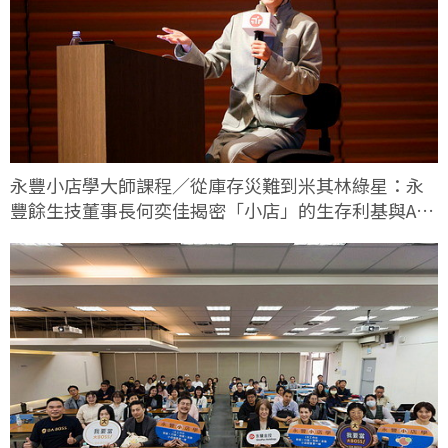
永豐小店學大師課程／從庫存災難到米其林綠星：永
豐餘生技董事長何奕佳揭密「小店」的生存利基與AI
轉型實戰