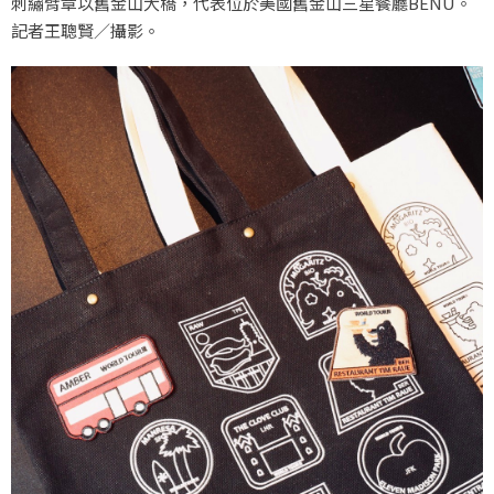
刺繡臂章以舊金山大橋，代表位於美國舊金山三星餐廳BENU。
記者王聰賢／攝影。