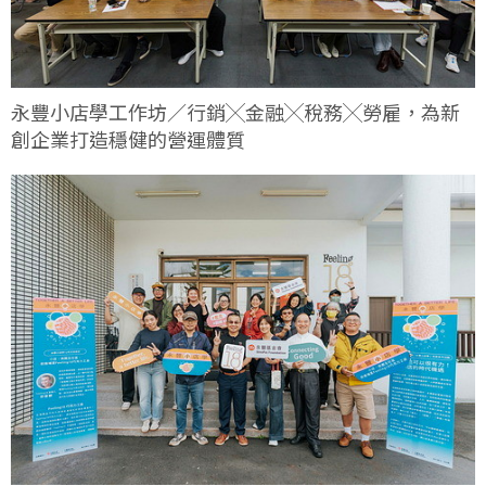
永豐小店學工作坊／行銷╳金融╳稅務╳勞雇，為新
創企業打造穩健的營運體質