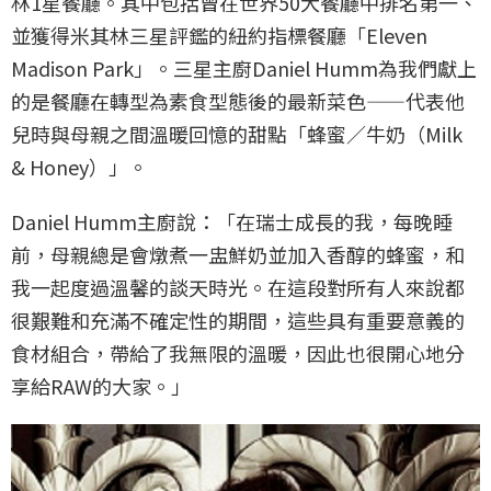
林1星餐廳。其中包括曾在世界50大餐廳中排名第一、
並獲得米其林三星評鑑的紐約指標餐廳「Eleven
Madison Park」。三星主廚Daniel Humm為我們獻上
的是餐廳在轉型為素食型態後的最新菜色——代表他
兒時與母親之間溫暖回憶的甜點「蜂蜜／牛奶（Milk
& Honey）」。
Daniel Humm主廚說：「在瑞士成長的我，每晚睡
前，母親總是會燉煮一盅鮮奶並加入香醇的蜂蜜，和
我一起度過溫馨的談天時光。在這段對所有人來說都
很艱難和充滿不確定性的期間，這些具有重要意義的
食材組合，帶給了我無限的溫暖，因此也很開心地分
享給RAW的大家。」