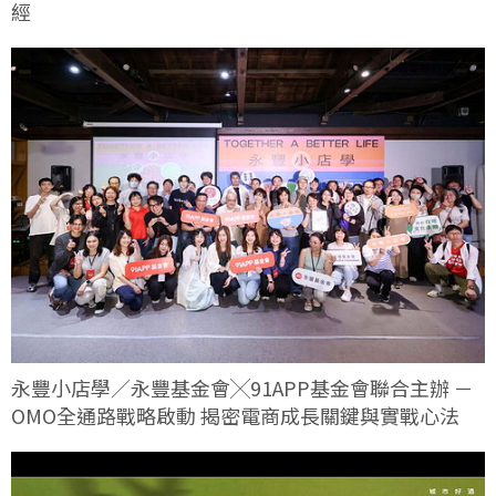
經
永豐小店學／永豐基金會╳91APP基金會聯合主辦 －
OMO全通路戰略啟動 揭密電商成長關鍵與實戰心法