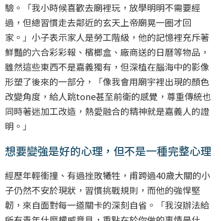
驗。「我小時候喜歡去廟裡玩，放學明明不需要經
過，但總習慣走去鄰近的玄天上帝廟晃一圈才回
家。」小子表示家人是勞工階級，他的記憶裡充斥著
鮮豔的六合彩彩報、檳榔盒、廠商送的日曆等物品，
雖然這些東西不是嘉義獨有，但深植在腦海中的影像
形塑了後來的一部分，「像我會用廟宇裡出現的顏色
改變角度，給人跳tone甚至前衛的感覺，尊重傳統也
同時著迷加工改造，熱愛融合的精神就是嘉義人的證
明。」
想要變強是好的心理，但不是一種完整心理
經歷年輕衝撞、有過挫敗犧牲，甫跨過40歲大關的小
子仍然不安於現狀，習慣挑戰規則，而他的強悍堅
韌，來自面對每一道關卡的深刻自省。「我沒辦法給
所有青年什麼權威意見，重點在於你做的事情是什