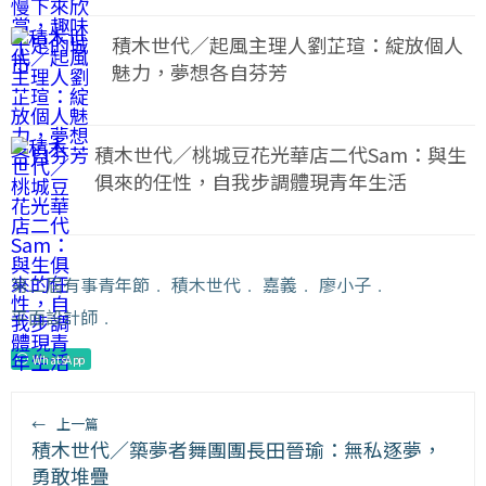
積木世代／起風主理人劉芷瑄：綻放個人
魅力，夢想各自芬芳
積木世代／桃城豆花光華店二代Sam：與生
俱來的任性，自我步調體現青年生活
第二屆有事青年節
﹒
積木世代
﹒
嘉義
﹒
廖小子
﹒
平面設計師
﹒
WhatsApp
←
上一篇
積木世代／築夢者舞團團長田晉瑜：無私逐夢，
勇敢堆疊