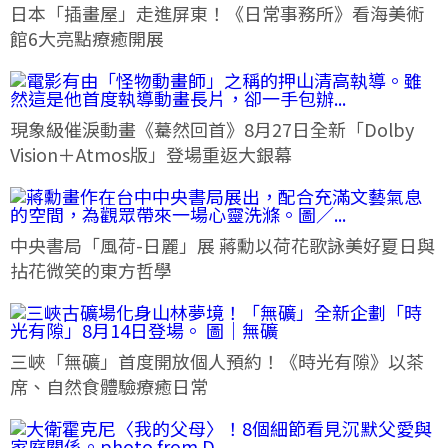
日本「插畫屋」走進屏東！《日常事務所》看海美術
館6大亮點療癒開展
現象級催淚動畫《驀然回首》8月27日全新「Dolby
Vision＋Atmos版」登場重返大銀幕
中央書局「風荷-日麗」展 蔣勳以荷花歌詠美好夏日與
拈花微笑的東方哲學
三峽「無礦」首度開放個人預約！《時光有隙》以茶
席、自然食體驗療癒日常