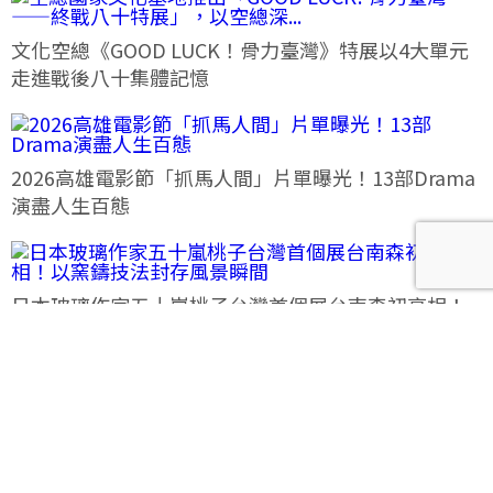
文化空總《GOOD LUCK！骨力臺灣》特展以4大單元
走進戰後八十集體記憶
2026高雄電影節「抓馬人間」片單曝光！13部Drama
演盡人生百態
日本玻璃作家五十嵐桃子台灣首個展台南森初亮相！
以窯鑄技法封存風景瞬間
呼聲 VOICES 2026響徹秋日台北！首波夢幻陣容竇靖
童、盧廣仲、漢堡黃，十月唱進大佳河濱公園