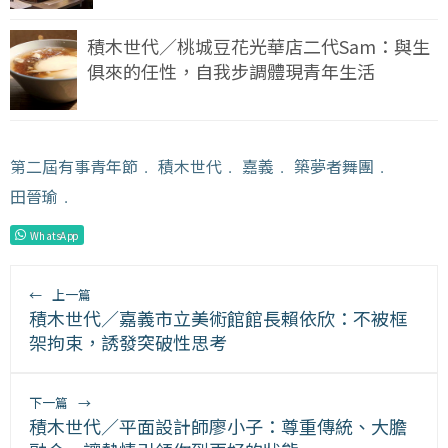
積木世代／桃城豆花光華店二代Sam：與生
俱來的任性，自我步調體現青年生活
第二屆有事青年節
﹒
積木世代
﹒
嘉義
﹒
築夢者舞團
﹒
田晉瑜
﹒
WhatsApp
←
上一篇
積木世代／嘉義市立美術館館長賴依欣：不被框
架拘束，誘發突破性思考
下一篇
→
積木世代／平面設計師廖小子：尊重傳統、大膽