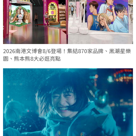
2026南港文博會8/6登場！集結870家品牌、黑潮星樂
園、熊本熊8大必逛亮點