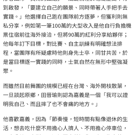
到啟發，「要建立自己的願景、同時帶著人手把手去
實踐。」他選擇自己跑在團隊前方逐夢，但獲利則無
私分享，例如第一筆100萬的大型收入是他自行負擔機
票住宿前往海外接洽，但將90萬的紅利分享給夥伴；
他每年訂下目標，對比賽、自主訓練有明確想法排
程，當團隊有所疑慮時他則身先士卒，同甘共苦，於
是當目標逐一實踐的同時，士氣自然在無形中堅強凝
聚。
而雖然目前舞團的規模已經在台灣、海外開枝散葉，
一旦談起原鄉，田晉瑜則認為嘉義是一個「我可以證
明我自己、而且摔了也不會痛的地方。」
他喜歡嘉義，因為「節奏慢，短時間有點像退休的生
活，想去吃什麼不用擔心人擠人、不用擔心停車位，