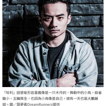
「哈利」田晉瑜形容嘉義像是一只木作的、舞動中的小鳥，麻雀
雖小、五臟俱全，也因為小鳥像是自己，總有一天也能大鵬展
翅。圖／築夢者DreamRunnerz提供