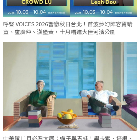
呼聲 VOICES 2026響徹秋日台北！首波夢幻陣容竇靖
童、盧廣仲、漢堡黃，十月唱進大佳河濱公園
中美館11月必看大展：蠍子與青蛙！畢卡索、培根、