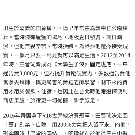
出生於嘉義的田晉瑜，回憶早年常在嘉義中正公園練
舞。當時沒有屋簷的場地，地板夏日發燙、雨日潮
濕，但他無畏辛苦、常時操練。為築夢他選擇接受現
實，一個月只要一萬元就可以滿足生活。2012至2014
年時，田晉瑜曾成為《大學生了沒》固定班底，一集
通告費3,000元，但為提升舞蹈硬實力，多數通告費他
常拿去拜師，與更厲害的舞蹈老師學習，剩下來的費
用才用於餐飲、住宿。也因此在台北時他常選擇便利
商店果腹，旅宿更一切從簡、胼手胝足。
2016年舞團拿下R16世界總決賽冠軍，田晉瑜決定回
「嘉」創業。自陳「用200%力氣把人留下來」的他，
形容團隊「異常的團結」，關鍵就在於他從歷史中得