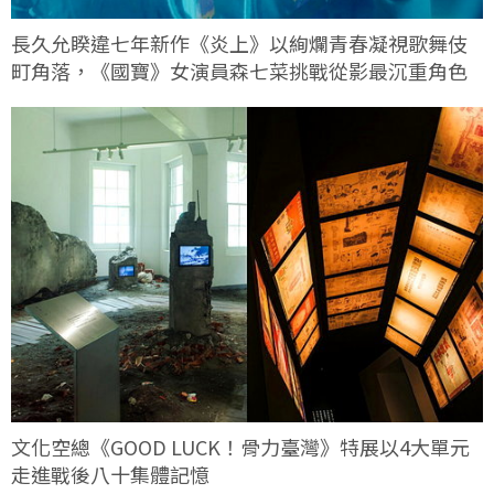
長久允睽違七年新作《炎上》以絢爛青春凝視歌舞伎
町角落，《國寶》女演員森七菜挑戰從影最沉重角色
文化空總《GOOD LUCK！骨力臺灣》特展以4大單元
走進戰後八十集體記憶