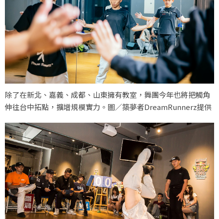
除了在新北、嘉義、成都、山東擁有教室，舞團今年也將把觸角
伸往台中拓點，擴增規模實力。圖／築夢者DreamRunnerz提供