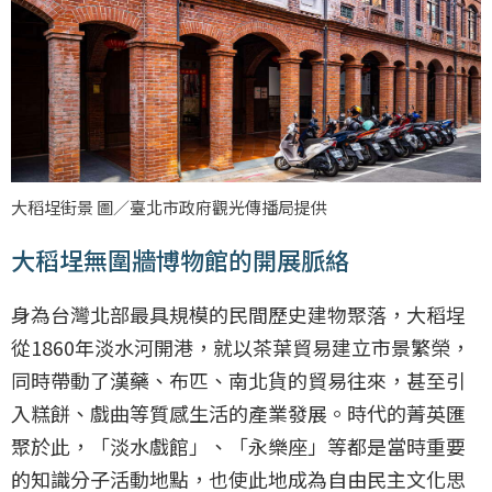
大稻埕街景 圖／臺北市政府觀光傳播局提供
大稻埕無圍牆博物館的開展脈絡
身為台灣北部最具規模的民間歷史建物聚落，大稻埕
從1860年淡水河開港，就以茶葉貿易建立市景繁榮，
同時帶動了漢藥、布匹、南北貨的貿易往來，甚至引
入糕餅、戲曲等質感生活的產業發展。時代的菁英匯
聚於此，「淡水戲館」、「永樂座」等都是當時重要
的知識分子活動地點，也使此地成為自由民主文化思