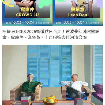
呼聲 VOICES 2026響徹秋日台北！首波夢幻陣容竇靖
童、盧廣仲、漢堡黃，十月唱進大佳河濱公園