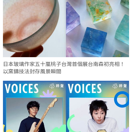
日本玻璃作家五十嵐桃子台灣首個展台南森初亮相！
以窯鑄技法封存風景瞬間