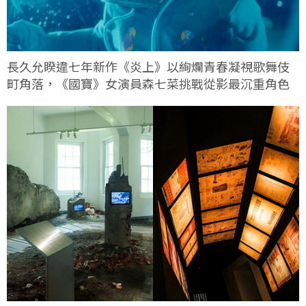
長久允睽違七年新作《炎上》以絢爛青春凝視歌舞伎
町角落，《國寶》女演員森七菜挑戰從影最沉重角色