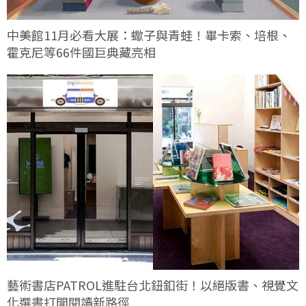
中美館11月必看大展：蠍子與青蛙！畢卡索、培根、
霍克尼等66件國巨典藏亮相
藝術書店PATROL進駐台北鈕釦街！以絕版書、視覺文
化選書打開閱讀新路徑