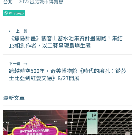
台北
﹒
2022台北城市博覽會
﹒
WhatsApp
←
上一篇
《獵島計畫》觀音山蓄水池集資計畫開跑！集結
13組創作者，以工藝呈現島嶼生態
下一篇
→
跨越時空500年，奇美博物館《時代的臉孔：從莎
士比亞到紅髮艾德》8/27開展
最新文章