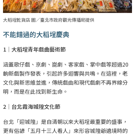
大稻埕乾貨店 圖／臺北市政府觀光傳播局提供
不能錯過的大稻埕慶典
1｜大稻埕青年戲曲藝術節
涵蓋歌仔戲、京劇、崑劇、客家戲、掌中戲等超過20
齣新戲製作發表，引起許多迴響與共鳴。在這裡，老
文化與新思維並進，傳統戲曲和現代戲劇不再界線分
明，而是在此找到新生命。
2｜台北霞海城隍文化節
台北「迎城隍」是自清朝以來大稻埕最重要的盛事，
更有俗諺「五月十三人看人」來形容城隍爺遶境時的