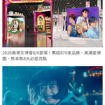
2026南港文博會8/6登場！集結870家品牌、黑潮星樂
園、熊本熊8大必逛亮點