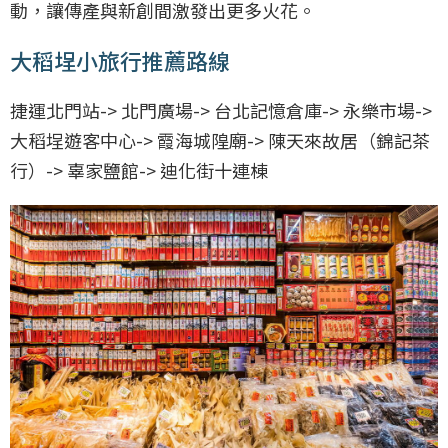
動，讓傳產與新創間激發出更多火花。
大稻埕小旅行推薦路線
捷運北門站-> 北門廣場-> 台北記憶倉庫-> 永樂市場->
大稻埕遊客中心-> 霞海城隍廟-> 陳天來故居（錦記茶
行）-> 辜家鹽館-> 迪化街十連棟