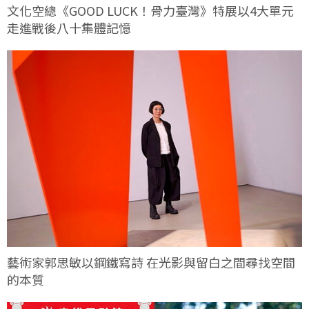
文化空總《GOOD LUCK！骨力臺灣》特展以4大單元
走進戰後八十集體記憶
藝術家郭思敏以鋼鐵寫詩 在光影與留白之間尋找空間
的本質