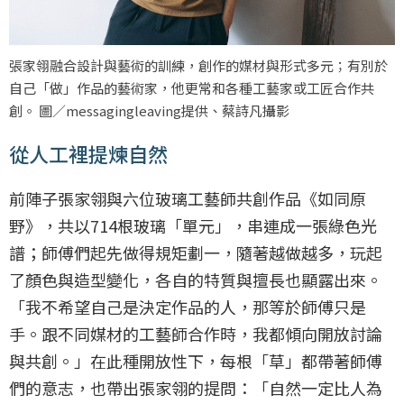
張家翎融合設計與藝術的訓練，創作的媒材與形式多元；有別於
自己「做」作品的藝術家，他更常和各種工藝家或工匠合作共
創。 圖／messagingleaving提供、蔡詩凡攝影
從人工裡提煉自然
前陣子張家翎與六位玻璃工藝師共創作品《如同原
野》，共以714根玻璃「單元」，串連成一張綠色光
譜；師傅們起先做得規矩劃一，隨著越做越多，玩起
了顏色與造型變化，各自的特質與擅長也顯露出來。
「我不希望自己是決定作品的人，那等於師傅只是
手。跟不同媒材的工藝師合作時，我都傾向開放討論
與共創。」在此種開放性下，每根「草」都帶著師傅
們的意志，也帶出張家翎的提問：「自然一定比人為