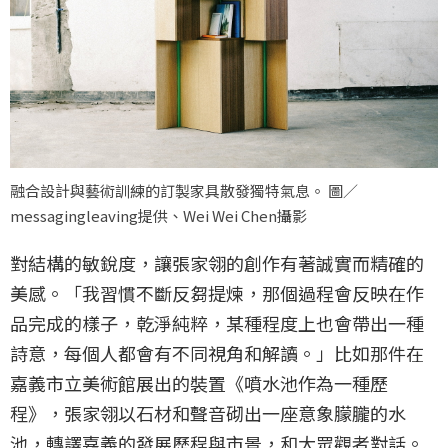
融合設計與藝術訓練的訂製家具散發獨特氣息。 圖／
messagingleaving提供、Wei Wei Chen攝影
對結構的敏銳度，讓張家翎的創作有著誠實而精確的
美感。「我習慣不斷反芻提煉，那個過程會反映在作
品完成的樣子，乾淨純粹，某種程度上也會帶出一種
詩意，每個人都會有不同視角和解讀。」比如那件在
嘉義市立美術館展出的裝置《噴水池作為一種歷
程》，張家翎以石材和聲音砌出一座意象朦朧的水
池，轉譯嘉義的發展歷程與市景，和大眾觀者對話。