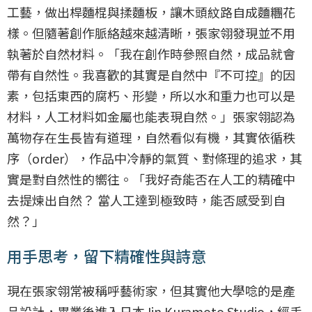
工藝，做出桿麵棍與揉麵板，讓木頭紋路自成麵糰花
樣。但隨著創作脈絡越來越清晰，張家翎發現並不用
執著於自然材料。「我在創作時參照自然，成品就會
帶有自然性。我喜歡的其實是自然中『不可控』的因
素，包括東西的腐朽、形變，所以水和重力也可以是
材料，人工材料如金屬也能表現自然。」張家翎認為
萬物存在生長皆有道理，自然看似有機，其實依循秩
序（order），作品中冷靜的氣質、對條理的追求，其
實是對自然性的嚮往。「我好奇能否在人工的精確中
去提煉出自然？ 當人工達到極致時，能否感受到自
然？」
用手思考，留下精確性與詩意
現在張家翎常被稱呼藝術家，但其實他大學唸的是產
品設計，畢業後進入日本Jin Kuramoto Studio，經手