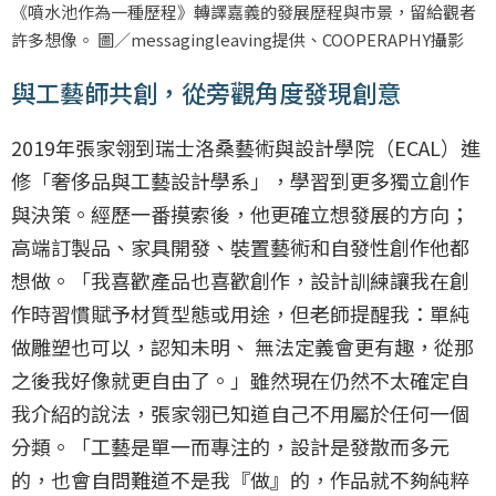
《噴水池作為一種歷程》轉譯嘉義的發展歷程與市景，留給觀者
許多想像。 圖／messagingleaving提供、COOPERAPHY攝影
與工藝師共創，從旁觀角度發現創意
2019年張家翎到瑞士洛桑藝術與設計學院（ECAL）進
修「奢侈品與工藝設計學系」，學習到更多獨立創作
與決策。經歷一番摸索後，他更確立想發展的方向；
高端訂製品、家具開發、裝置藝術和自發性創作他都
想做。「我喜歡產品也喜歡創作，設計訓練讓我在創
作時習慣賦予材質型態或用途，但老師提醒我：單純
做雕塑也可以，認知未明、 無法定義會更有趣，從那
之後我好像就更自由了。」雖然現在仍然不太確定自
我介紹的說法，張家翎已知道自己不用屬於任何一個
分類。「工藝是單一而專注的，設計是發散而多元
的，也會自問難道不是我『做』的，作品就不夠純粹