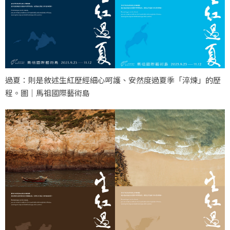
過夏：則是敘述生紅歷經細心呵護、安然度過夏季「淬煉」的歷
程。圖｜馬祖國際藝術島