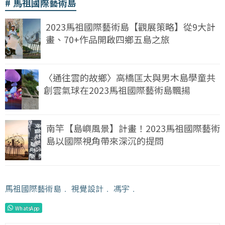
馬祖國際藝術島
2023馬祖國際藝術島【觀展策略】從9大計
畫、70+作品開啟四鄉五島之旅
〈通往雲的故鄉〉高橋匡太與男木島學童共
創雲氣球在2023馬祖國際藝術島飄揚
南竿【島嶼風景】計畫！2023馬祖國際藝術
島以國際視角帶來深沉的提問
馬祖國際藝術島
﹒
視覺設計
﹒
馮宇
﹒
WhatsApp