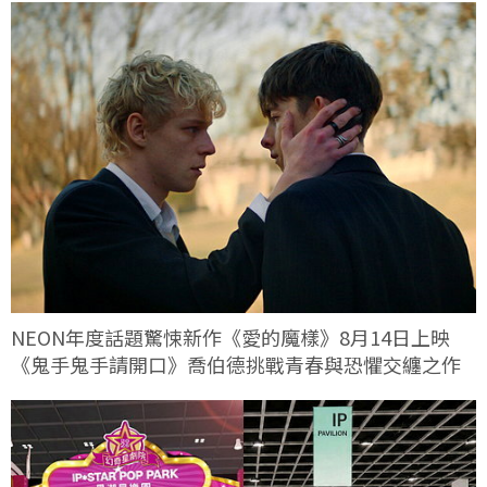
NEON年度話題驚悚新作《愛的魔樣》8月14日上映
《鬼手鬼手請開口》喬伯德挑戰青春與恐懼交纏之作