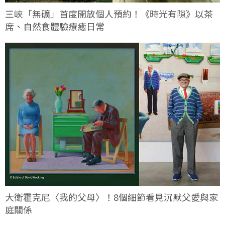
三峽「無礦」首度開放個人預約！《時光有隙》以茶
席、自然食體驗療癒日常
大衛霍克尼〈我的父母〉！8個細節看見沉默父愛與家
庭關係