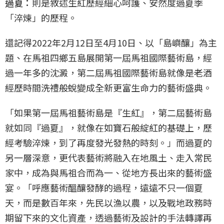
過夏：
則是敘述生紅歷經細心呵護、安然度過夏季
「淬煉」的歷程。
還記得2022年2月12日至4月10日、以「島嶼釀」為主
題、在馬祖四鄉五島展開第一屆馬祖國際藝術島，經
過一年多的沈澱，第二屆馬祖國際藝術島就像是老酒
經歷時間洗禮般蛻變成全新更富生命力的藝術盛典。
「如果第一屆馬祖藝術島是『生紅』，第二屆藝術島
就如同『過夏』，就像在如寶石般綻紅的基礎上，歷
經考驗淬煉，到了再度發光發熱的時刻。」而過夏的
另一層深意，更代表藝術將融入在地風土、走入常民
家中，成為與馬祖合而為一、從地方長出來的藝術盛
宴。「呼應藝術醞釀發酵的過程，遠遠不只一個夏
天，而是數百年來，先民以漁以農，以及戰地政務時
期留下來的文化資產，透過藝術及設計的手法轉譯再