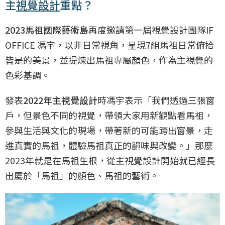
主
視覺設計
重點？
2023馬祖國際藝術島
再度邀請第一屆視覺設計團隊IF
OFFICE 馮宇，以非日常視角，呈現7組馬祖日常俯拾
皆是的美景，並提煉出馬祖專屬顏色，作為主視覺的
色彩基調。
發表
2022年主視覺設計
時馮宇表示「我們透過三張窗
戶，但景色不同的視覺，帶領大家用新觀點看馬祖，
參與生活與文化的現場，帶著新的可能跨出窗景，走
進真實的馬祖，體驗馬祖真正的韻味與改變。」那麼
2023年就是在馬祖生根，從主視覺設計開始就已經長
出屬於「馬祖」的顏色、馬祖的藝術。