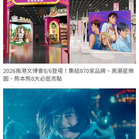
2026南港文博會8/6登場！集結870家品牌、黑潮星樂
園、熊本熊8大必逛亮點