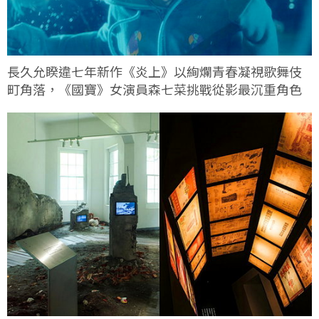
長久允睽違七年新作《炎上》以絢爛青春凝視歌舞伎
町角落，《國寶》女演員森七菜挑戰從影最沉重角色