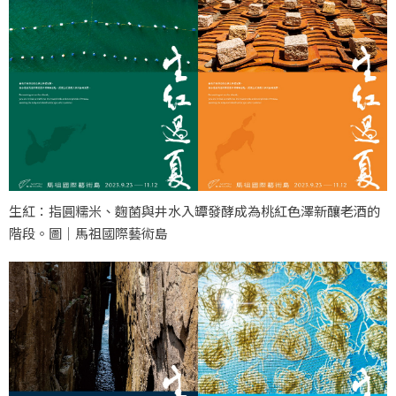
生紅：指圓糯米、麴菌與井水入罈發酵成為桃紅色澤新釀老酒的
階段。圖｜馬祖國際藝術島