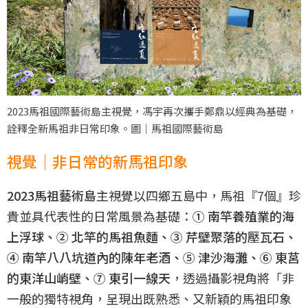
2023馬祖國際藝術島主視覺，馮宇再次攜手鄭鼎以經典為基礎，
詮釋全新馬祖非日常印象。圖｜馬祖國際藝術島
視覺｜非日常的新馬祖印象
2023馬祖藝術島
主視覺以四鄉五島中，馬祖『7個』珍
貴並具代表性的日常風景為基礎：
① 南竿養殖業的海
上浮球、② 北竿的馬祖魚麵、③ 芹壁聚落的壓瓦石、
④ 南竿八八坑道內的陳年老酒、⑤ 津沙海灘、⑥ 東莒
的東洋山峭壁、⑦ 東引一線天
，透過攝影視角將「非
一般的獨特視角，呈現出既熟悉、又新穎的馬祖印象