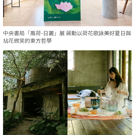
中央書局「風荷-日麗」展 蔣勳以荷花歌詠美好夏日與
拈花微笑的東方哲學