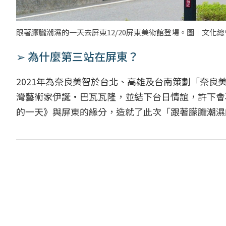
跟著朦朧潮濕的一天去屏東12/20屏東美術館登場。圖｜文化
➢ 為什麼第三站在屏東？
2021年為奈良美智於台北、高雄及台南策劃「奈
灣藝術家伊誕·巴瓦瓦隆，並結下台日情誼，許下會
的一天》與屏東的緣分，造就了此次「跟著朦朧潮濕