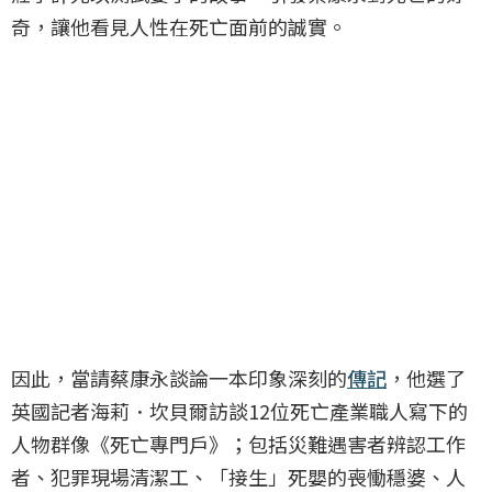
奇，讓他看見人性在死亡面前的誠實。
因此，當請蔡康永談論一本印象深刻的
傳記
，他選了
英國記者海莉．坎貝爾訪談12位死亡產業職人寫下的
人物群像《死亡專門戶》；包括災難遇害者辨認工作
者、犯罪現場清潔工、「接生」死嬰的喪慟穩婆、人