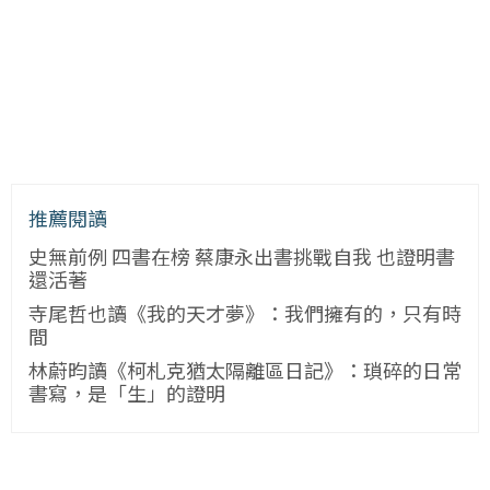
推薦閱讀
史無前例 四書在榜 蔡康永出書挑戰自我 也證明書
還活著
寺尾哲也讀《我的天才夢》：我們擁有的，只有時
間
林蔚昀讀《柯札克猶太隔離區日記》：瑣碎的日常
書寫，是「生」的證明