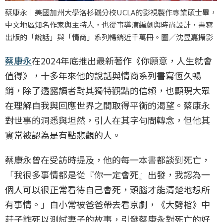
蔡康永｜美國加州大學洛杉磯分校UCLA的影視製作專業碩士畢，
中文地區知名作家與主持人，也從事導演編劇與時尚設計，書寫
出版的「說話」與「情商」系列暢銷近千萬冊。圖／沈昱嘉攝影
蔡康永
在2024年底推出最新著作《你願意，人生就會
值得》，十多年來他的說話與情商系列書寫恆久暢
銷，除了透露讀者對其獨特觀點的信賴，也顯現大眾
在理解自我與回應世界之間取得平衡的渴望。蔡康永
對世事的洞悉與坦然，引人在其字句間轉念，但他其
實常被認為是有點悲觀的人。
蔡康永曾在受訪時提及，他的每一本書都談到死亡，
「我很多事情都是從『你一定會死』出發，我認為一
個人可以很正常看待自己會死，頭腦才能清楚地想所
有事情。」自小常被爸爸帶去看京劇，《大劈棺》中
莊子詐死以測試妻子的故事，引發蔡康永對死亡的好